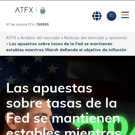
N.º de licencia FCA:
760555
ATFX
»
Análisis del mercado
»
Noticias del mercado y opiniones
»
Las apuestas sobre tasas de la Fed se mantienen
estables mientras Warsh defiende el objetivo de inflación
Las apuestas
sobre tasas de la
Fed se mantienen
estables mientras