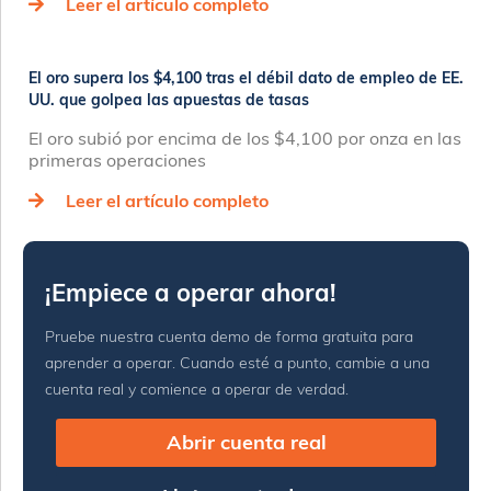
Leer el artículo completo
El oro supera los $4,100 tras el débil dato de empleo de EE.
UU. que golpea las apuestas de tasas
El oro subió por encima de los $4,100 por onza en las
primeras operaciones
Leer el artículo completo
¡Empiece a operar ahora!
Pruebe nuestra cuenta demo de forma gratuita para
aprender a operar. Cuando esté a punto, cambie a una
cuenta real y comience a operar de verdad.
Abrir cuenta real