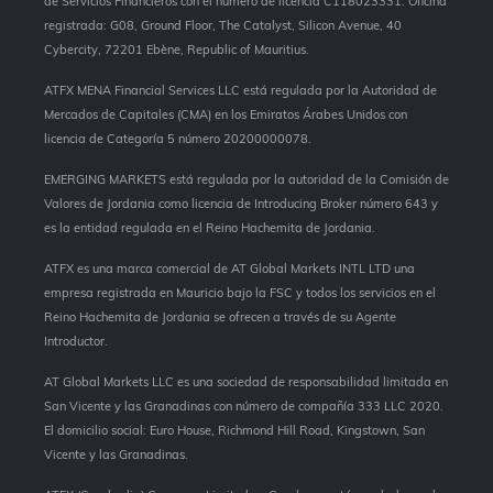
de Servicios Financieros con el número de licencia C118023331. Oficina
registrada: G08, Ground Floor, The Catalyst, Silicon Avenue, 40
Cybercity, 72201 Ebène, Republic of Mauritius.
ATFX MENA Financial Services LLC está regulada por la Autoridad de
Mercados de Capitales (CMA) en los Emiratos Árabes Unidos con
licencia de Categoría 5 número 20200000078.
EMERGING MARKETS está regulada por la autoridad de la Comisión de
Valores de Jordania como licencia de Introducing Broker número 643 y
es la entidad regulada en el Reino Hachemita de Jordania.
ATFX es una marca comercial de AT Global Markets INTL LTD una
empresa registrada en Mauricio bajo la FSC y todos los servicios en el
Reino Hachemita de Jordania se ofrecen a través de su Agente
Introductor.
AT Global Markets LLC es una sociedad de responsabilidad limitada en
San Vicente y las Granadinas con número de compañía 333 LLC 2020.
El domicilio social: Euro House, Richmond Hill Road, Kingstown, San
Vicente y las Granadinas.