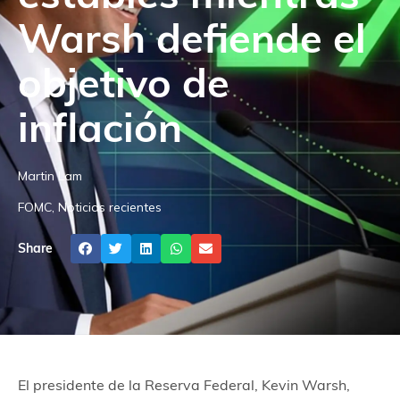
Warsh defiende el
objetivo de
inflación
Martin Lam
FOMC
,
Noticias recientes
Share
El presidente de la Reserva Federal, Kevin Warsh,