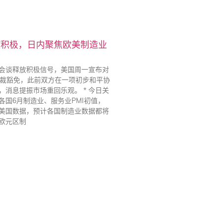
放积极，日内聚焦欧美制造业
级别会谈释放积极信号，美国周一宣布对
制裁豁免，此前双方在一项初步和平协
，消息提振市场重回乐观。 * 今日关
各国6月制造业、服务业PMI初值，
美国数据，预计各国制造业数据都将
欧元区制