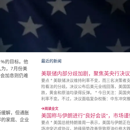
最近的新闻
2%的目标。他
为，7月份美
美联储内部分歧加剧，聚焦英央行决议
否会加息则仍难
要点 * 美联储决议维持利率不变，而三名决策者
险看法的分歧。决议公布后美元全线回落，美国
跌，黄金和原油均录得反弹。 * 今日关注：英国
利率不变。不过，决议面临复杂权衡：中东冲突
阅读全文
所缓解，但通胀
美国称与伊朗进行“良好会谈”，市场
率的家庭、企业
要点 * 美国总统特朗普周一表示，美国与伊朗正
场冲突达成协议。地缘局势改善导致原油价格大