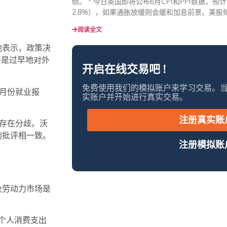
绩。 * 今日英国即将公布6月CPI和PPI数据，预
2.8%），如果通胀放缓则会缓和加息前景。美股
阅读全文
他表示，政策决
不是过早地对外
开启在线交易吧 !
免费使用我们的模拟账户来学习交易。
月份就业报
实账户并开始进行真实交易。
注册真实账
存在分歧。沃
的批评相一致。
注册模拟账
及劳动力市场是
次个人消费支出