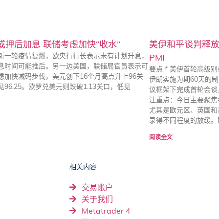
或押后加息 联储考虑加快“收水”
美伊和平谈判释
新一轮疫情复燃，欧央行行长表示未有计划升息，
PMI
息时间可能推后。另一边美国，联储局官员表示可
要点 * 美伊首轮高
虑加快减码步伐，美元创下16个月高点升上96关
伊朗实施为期60天的
96.25。欧罗兑美元则跌破1.13关口，低见
议框架下完成首轮会谈
注重点：今日主要聚焦
尤其是欧元区、英国和
录得不同程度的放缓。
阅读全文
相关内容
交易账户
关于我们
Metatrader 4