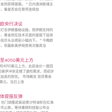
则获得提振。 * 日内澳洲联储主
口，看是否会在暂停连续加
欧央行决议
胁打击伊朗基础设施，而伊朗支持的
价，黄金则在技术买盘的提振下延续
巨头业绩前小幅向下。 * 今晚欧
落，但最新美伊局势再次推高当
4050美元上方
司4050美元上方，此前金价一度回
续的美伊冲突支撑了避险需求，而初步
加息的担忧。 市场概览 现货黄金
0美元，当日上涨
体提振反弹
击，也门胡塞武装迫使沙特油轮在红海
股市止跌，等待重磅科技股公布业