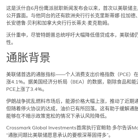
这是沃什自6月份鹰派就职新闻发布会以来，首次以美联储主
公开露面。与他同台的还有欧洲央行行长克里斯蒂娜·拉加德
长安德鲁·贝利和加拿大央行行长蒂夫·麦克勒姆。
沃什重申，尽管特朗普总统呼吁大幅降低借贷成本，美联储
性。
通胀背景
美联储首选的通胀指标——个人消费支出价格指数（PCE）
涨4.1%。据美国经济分析局（BEA）的数据，剔除食品和
PCE上涨了3.4%。
伊朗战争扰乱燃料市场后，能源价格大幅上涨，推动了近期
但随着停火协议的达成，油价已有所回落。这有助于缓解通
能够在不暗示政策宽松的情况下承认风险降低。
Crossmark Global Investments首席执行官鲍勃·多尔告诉Ma
“通胀问题比美联储愿意承认的要根深蒂固得多”。