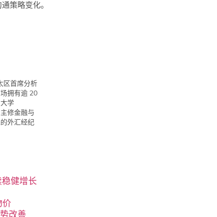
沟通策略变化。
X 亚太区首席分析
场拥有逾 20
肯大学
y），主修金融与
先的外汇经纪
。
延续稳健增长
物价
局势改善