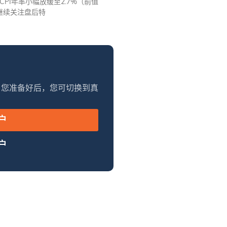
计CPI年率小幅放缓至2.7%（前值
继续关注盘后特
当您准备好后，您可切换到真
户
户