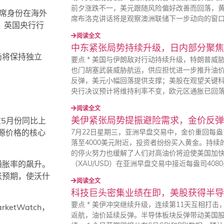
前夕涨跌不一，美元跟随风险偏好改善而回落，黄金
席身份在海外
席布洛克讲话将是观察澳洲联储下一步动向的窗
、英国央行行
阅读全文
中东紧张局势持续升级，日内部分聚焦
仍将保持独立
要点 * 美国与伊朗敌对行动持续升级，特朗普威
也门胡塞武装威胁航运，供应担忧进一步推升油
反弹，美元小幅回落提供支撑；美股在观望关键科技
央行决议预计将维持利率不变，欧元区通胀已回
阅读全文
美伊紧张局势提振避险需求，金价反弹至
在5月份同比上
7月22日星期三，亚洲早盘交易中，金价重回每盎
能源价格的核心
落至4000美元附近，投资者纷纷买入黄金。持
的停火努力也缓解了人们对高油价将迫使美国加快
通胀率的飙升。
（XAU/USD）在亚洲早盘交易中接近每盎司408
胀预期，使沃什
阅读全文
科技巨头密集业绩在即，美股获得半导
要点 * 美伊冲突继续升级，连续第11天互相打
rketWatch，
返航，油价延续反弹。半导体板块反弹带动美国