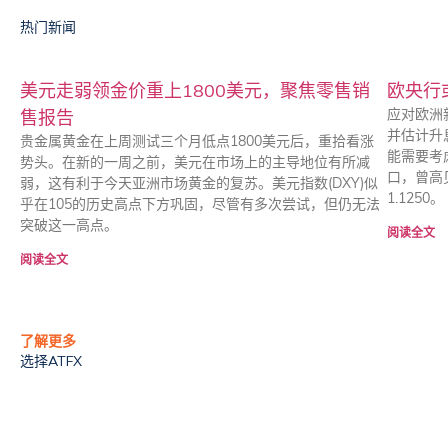
热门新闻
美元走弱领金价重上1800美元，聚焦零售销
欧央行
应对欧洲
售报告
并估计升
贵金属黄金在上周测试三个月低点1800美元后，重拾看涨
能需要考
势头。在新的一周之前，美元在市场上的主导地位有所减
口，曾高见
弱，这有利于今天亚洲市场黄金的复苏。美元指数(DXY)似
1.1250。
乎在105的历史高点下方巩固，尽管有多次尝试，但仍无法
突破这一高点。
阅读全文
阅读全文
了解更多
选择ATFX