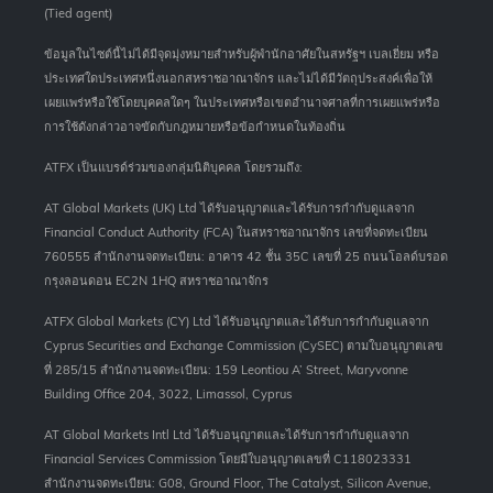
(Tied agent)
ข้อมูลในไซต์นี้ไม่ได้มีจุดมุ่งหมายสำหรับผู้พำนักอาศัยในสหรัฐฯ เบลเยี่ยม หรือ
ประเทศใดประเทศหนึ่งนอกสหราชอาณาจักร และไม่ได้มีวัตถุประสงค์เพื่อให้
เผยแพร่หรือใช้โดยบุคคลใดๆ ในประเทศหรือเขตอำนาจศาลที่การเผยแพร่หรือ
การใช้ดังกล่าวอาจขัดกับกฎหมายหรือข้อกำหนดในท้องถิ่น
ATFX เป็นแบรด์ร่วมของกลุ่มนิติบุคคล โดยรวมถึง:
AT Global Markets (UK) Ltd ได้รับอนุญาตและได้รับการกำกับดูแลจาก
Financial Conduct Authority (FCA) ในสหราชอาณาจักร เลขที่จดทะเบียน
760555 สำนักงานจดทะเบียน: อาคาร 42 ชั้น 35C เลขที่ 25 ถนนโอลด์บรอด
กรุงลอนดอน EC2N 1HQ สหราชอาณาจักร
ATFX Global Markets (CY) Ltd ได้รับอนุญาตและได้รับการกำกับดูแลจาก
Cyprus Securities and Exchange Commission (CySEC) ตามใบอนุญาตเลข
ที่ 285/15 สำนักงานจดทะเบียน: 159 Leontiou A’ Street, Maryvonne
Building Office 204, 3022, Limassol, Cyprus
AT Global Markets Intl Ltd ได้รับอนุญาตและได้รับการกำกับดูแลจาก
Financial Services Commission โดยมีใบอนุญาตเลขที่ C118023331
สำนักงานจดทะเบียน: G08, Ground Floor, The Catalyst, Silicon Avenue,