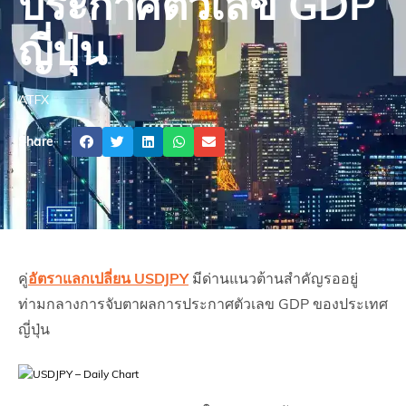
ประกาศตัวเลข GDP
ญี่ปุ่น
ATFX
Share
คู่
อัตราแลกเปลี่ยน USDJPY
มีด่านแนวต้านสำคัญรออยู่
ท่ามกลางการจับตาผลการประกาศตัวเลข GDP ของประเทศ
ญี่ปุ่น