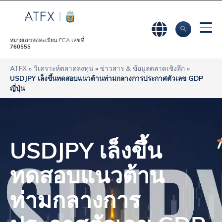
หมายเลขจดทะเบียน FCA เลขที่
760555
ATFX
»
วิเคราะห์ตลาดลงทุน
»
ข่าวสาร & ข้อมูลตลาดเชิงลึก
»
USDJPY เล็งขึ้นทดสอบแนวต้านท่ามกลางการประกาศตัวเลข GDP
ญี่ปุ่น
USDJPY เล็งขึ้น
ทดสอบแนวต้าน
ท่ามกลางการ