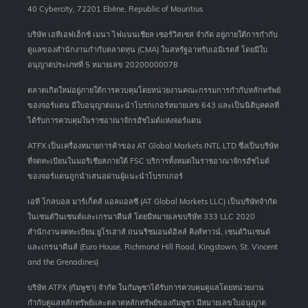
40 Cybercity, 72201 Ebène, Republic of Mauritius
บริษัท เอทีเอฟเอ็กซ์ เมนา ไฟแนนเชียล เซอร์วิสเซส จำกัด อยู่ภายใต้การกำกับ
ดูแลของสำนักงานกำกับตลาดทุน (CMA) ในสหรัฐอาหรับเอมิเรตส์ โดยมีใบ
อนุญาตประเภทที่ 5 หมายเลข 20200000078
ตลาดเกิดใหม่อยู่ภายใต้การควบคุมโดยหน่วยงานคณะกรรมการกำกับหลักทรัพย์
ของจอร์แดน มีใบอนุญาตแนะนำโบรกเกอร์หมายเลข 643 และเป็นนิติบุคคลที่
ได้รับการควบคุมในราชอาณาจักรฮัชไมต์แห่งจอร์แดน
ATFX เป็นเครื่องหมายการค้าของ AT Global Markets INTL LTD ซึ่งเป็นบริษัท
ที่จดทะเบียนในมอริเชียสภายใต้ FSC บริการทั้งหมดในราชอาณาจักรฮัชไมต์
ของจอร์แดนถูกนำเสนอผ่านผู้แนะนำโบรกเกอร์
เอที โกลบอล มาร์เก็ตส์ แอลแอลซี (AT Global Markets LLC) เป็นบริษัทจำกัด
ในเซนต์วินเซนต์และเกรนาดีนส์ โดยมีหมายเลขบริษัท 333 LLC 2020
สำนักงานจดทะเบียน:ยูโรเฮาส์ ถนนริชมอนด์ฮิลล์ คิงส์ทาวน์, เซนต์วินเซนต์
และเกรนาดีนส์ (Euro House, Richmond Hill Road, Kingstown, St. Vincent
and the Grenadines)
บริษัท ATFX (กัมพูชา) จำกัด ในกัมพูชาได้รับการควบคุมดูแลโดยหน่วยงาน
กำกับดูแลหลักทรัพย์และตลาดหลักทรัพย์ของกัมพูชา มีหมายเลขใบอนุญาต