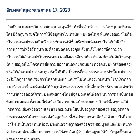
อัพเดตล่าสุด:
พฤษภาคม 17, 2023
คำอธิบายและบทวิเคราะห์ตลาดลงทุนนี้จัดทำขึ้นสำหรับ ATFX โดยบุคคลที่สาม
โดยมีวัตถุประสงค์ในการให้ข้อมูลทั่วไปเท่านั้น มุมมองใด ๆ ที่แสดงออกมาไม่ถือ
เป็นการแนะนำส่วนตัวหรือการชักชวนให้ซื้อหรือขายเนื่องจากไม่ได้คำนึงถึง
สถานการณ์หรือวัตถุประสงค์ส่วนบุคคลของคุณ ดังนั้นจึงไม่ควรตีความว่า
เป็นการให้คำแนะนำในการลงทุน คุณจึงควรศึกษาด้วยตัวเองก่อนตัดสินใจลงทุน
ใด ๆ ข้อมูลนี้ไม่ได้จัดทำขึ้นตามข้อกำหนดทางกฎหมายที่ออกแบบมาเพื่อส่งเสริม
หรือให้คำแนะนำการลงทุน ดังนั้นจึงถือเป็นการสื่อสารการตลาดเท่านั้น แม้ว่าเรา
จะไม่ได้ถูกจำกัดเรื่องการให้คำแนะนำ แต่เราไม่ได้แสวงหาผลประโยชน์จากคำ
แนะนำเหล่านี้ก่อนที่จะส่งให้กับลูกค้าของเรา เรามุ่งมั่นที่จะสร้าง รักษาและดำเนิน
การบริหารจัดองค์กรที่มีประสิทธิภาพโดยมีจุดประสงค์เพื่อดำเนินการตามขั้นตอน
ที่สมเหตุสมผล ทั้งหมดนี้เพื่อป้องกันความขัดแย้งทางผลประโยชน์ซึ่งอาจก่อให้
เกิดความเสี่ยงหรือความเสียหายต่อผลประโยชน์ของลูกค้าของเรา ข้อมูลตลาด
ลงทุนของเราได้มาจากแหล่งข้อมูลอิสระที่เชื่อว่าสามารถเชื่อถือได้ อย่างไรก็ตาม
เราไม่ได้เป็นตัวแทนหรือรับประกันความถูกต้องหรือความสมบูรณ์และไม่มีหน้าที่
รับผิดชอบต่อผลที่ตามมาจากการใช้งานโดยผู้รับ ไม่อนุญาตให้นำข้อมูลทั้งหมด
หรือบางส่วนไปทำซ้ำ