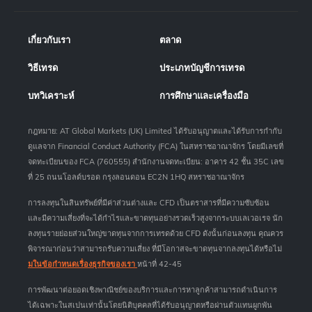
เกี่ยวกับเรา
ตลาด
วิธีเทรด
ประเภทบัญชีการเทรด
บทวิเคราะห์
การศึกษาและเครื่องมือ
กฎหมาย: AT Global Markets (UK) Limited ได้รับอนุญาตและได้รับการกำกับ
ดูแลจาก Financial Conduct Authority (FCA) ในสหราชอาณาจักร โดยมีเลขที่
จดทะเบียนของ FCA (760555) สำนักงานจดทะเบียน: อาคาร 42 ชั้น 35C เลข
ที่ 25 ถนนโอลด์บรอด กรุงลอนดอน EC2N 1HQ สหราชอาณาจักร
การลงทุนในสินทรัพย์ที่มีค่าส่วนต่างและ CFD เป็นตราสารที่มีความซับซ้อน
และมีความเสี่ยงที่จะได้กำไรและขาดทุนอย่างรวดเร็วสูงจากระบบเลเวอเรจ นัก
ลงทุนรายย่อยส่วนใหญ่ขาดทุนจากการเทรดด้วย CFD ดังนั้นก่อนลงทุน คุณควร
พิจารณาก่อนว่าสามารถรับความเสี่ยง ที่มีโอกาสจะขาดทุนจากลงทุนได้หรือไม่
มในข้อกำหนดเรื่องธุรกิจของเรา
หน้าที่ 42-45
การพัฒนาต่อยอดเชิงพาณิชย์ของบริการและการหาลูกค้าสามารถดำเนินการ
ได้เฉพาะในสเปนเท่านั้นโดยนิติบุคคลที่ได้รับอนุญาตหรือผ่านตัวแทนผูกพัน