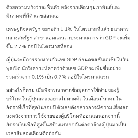
ด้วยความหวังว่าจะฟื้นตัว หลังจากเดือนกุมภาพันธ์และ
มีนาคมที่มีตัวเลขอ่อนแอ
เศรษฐกิจสหรัฐฯ ขยายตัว 1.1% ในไตรมาสที่แล้ว ธนาคาร
กลางสหรัฐฯ สาขาแอตแลนตาประมาณการว่า GDP จะเพิ่ม
ขึ้น 2.7% ต่อปีในไตรมาสที่สอง
ญี่ปุ่นจะมีการรายงานตัวเลข GDP ก่อนดซสชันเอเชียในวัน
พุธเปิด นักวิเคราะห์คาดว่าตัวเลข GDP จะเพิ่มขึ้นอย่าง
รวดเร็วจาก 0.1% เป็น 0.7% ต่อปีในไตรมาสแรก
อย่างไรก็ตาม เมื่อพิจารณาจากข้อมูลการใช้จ่ายของผู้
บริโภคในญี่ปุ่นลดลงอย่างไม่คาดคิดในเดือนมีนาคมใน
อัตราที่เร็วที่สุดในรอบปี ตัวเลขดังกล่าวอาจมีความเสี่ยงลด
ลงหลังจากการใช้จ่ายของผู้บริโภคที่อ่อนแอนอกจากนี้
อัตราเงินเฟ้อที่สูงขึ้นสร้างแรงกดดันต่อค่าจ้างญี่ปุ่นมาเป็น
เวลาสิบสองเดือนติดต่อกัน