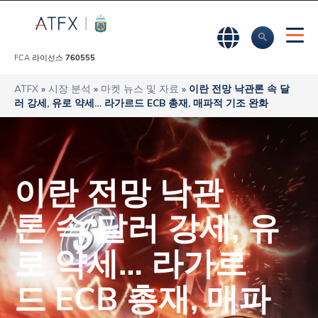
FCA 라이선스
760555
ATFX
»
시장 분석
»
마켓 뉴스 및 자료
»
이란 전망 낙관론 속 달
러 강세, 유로 약세… 라가르드 ECB 총재, 매파적 기조 완화
이란 전망 낙관
론 속 달러 강세, 유
로 약세… 라가르
드 ECB 총재, 매파