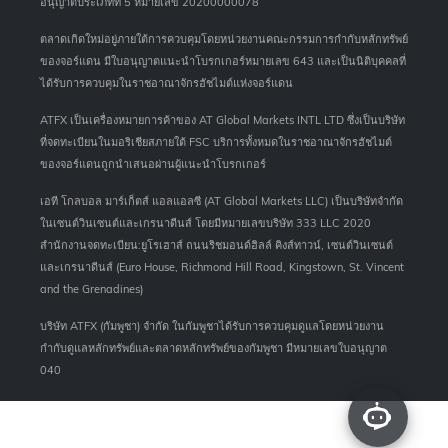
อนุญาตประเภทที่ 5 หมายเลข 20200000078
ตลาดเกิดใหม่อยู่ภายใต้การควบคุมโดยหน่วยงานคณะกรรมการกำกับหลักทรัพย์
ของจอร์แดน มีใบอนุญาตแนะนำโบรกเกอร์หมายเลข 643 และเป็นนิติบุคคลที่
ได้รับการควบคุมในราชอาณาจักรฮัชไมต์แห่งจอร์แดน
ATFX เป็นเครื่องหมายการค้าของ AT Global Markets INTL LTD ซึ่งเป็นบริษัท
ที่จดทะเบียนในมอริเชียสภายใต้ FSC บริการทั้งหมดในราชอาณาจักรฮัชไมต์
ของจอร์แดนถูกนำเสนอผ่านผู้แนะนำโบรกเกอร์
เอที โกลบอล มาร์เก็ตส์ แอลแอลซี (AT Global Markets LLC) เป็นบริษัทจำกัด
ในเซนต์วินเซนต์และเกรนาดีนส์ โดยมีหมายเลขบริษัท 333 LLC 2020
สำนักงานจดทะเบียน:ยูโรเฮาส์ ถนนริชมอนด์ฮิลล์ คิงส์ทาวน์, เซนต์วินเซนต์
และเกรนาดีนส์ (Euro House, Richmond Hill Road, Kingstown, St. Vincent
and the Grenadines)
บริษัท ATFX (กัมพูชา) จำกัด ในกัมพูชาได้รับการควบคุมดูแลโดยหน่วยงาน
กำกับดูแลหลักทรัพย์และตลาดหลักทรัพย์ของกัมพูชา มีหมายเลขใบอนุญาต
040