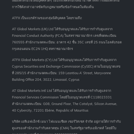
เผยแพร่หรือใช้โดยบุคคลใดๆ ในประเทศหรือเขตอำนาจศาลที่การเผยแพร่หรือ
การใช้ดังกล่าวอาจขัดกับกฎหมายหรือข้อกำหนดในท้องถิ่น
ATFX เป็นแบรด์ร่วมของกลุ่มนิติบุคคล โดยรวมถึง:
AT Global Markets (UK) Ltd ได้รับอนุญาตและได้รับการกำกับดูแลจาก
Financial Conduct Authority (FCA) ในสหราชอาณาจักร เลขที่จดทะเบียน
760555 สำนักงานจดทะเบียน: อาคาร 42 ชั้น 35C เลขที่ 25 ถนนโอลด์บรอด
กรุงลอนดอน EC2N 1HQ สหราชอาณาจักร
ATFX Global Markets (CY) Ltd ได้รับอนุญาตและได้รับการกำกับดูแลจาก
Cyprus Securities and Exchange Commission (CySEC) ตามใบอนุญาตเลข
ที่ 285/15 สำนักงานจดทะเบียน: 159 Leontiou A’ Street, Maryvonne
Building Office 204, 3022, Limassol, Cyprus
AT Global Markets Intl Ltd ได้รับอนุญาตและได้รับการกำกับดูแลจาก
Financial Services Commission โดยมีใบอนุญาตเลขที่ C118023331
สำนักงานจดทะเบียน: G08, Ground Floor, The Catalyst, Silicon Avenue,
40 Cybercity, 72201 Ebène, Republic of Mauritius
บริษัท เอทีเอฟเอ็กซ์ เมนา ไฟแนนเชียล เซอร์วิสเซส จำกัด อยู่ภายใต้การกำกับ
ดูแลของสำนักงานกำกับตลาดทุน (CMA) ในสหรัฐอาหรับเอมิเรตส์ โดยมีใบ