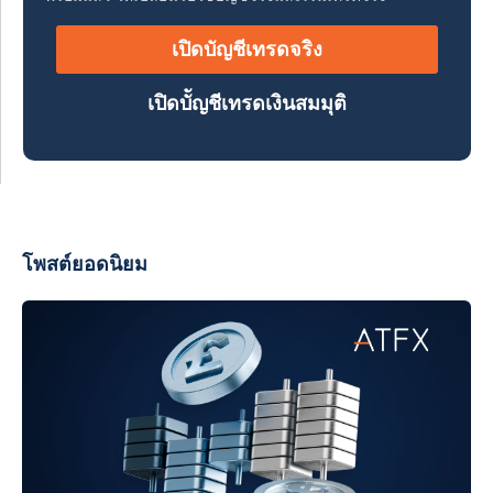
เปิดบัญชีเทรดจริง
เปิดบััญชีเทรดเงินสมมุติ
โพสต์ยอดนิยม