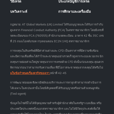
วิธีเทรด
ประเภทบัญชีการเทรด
บทวิเคราะห์
การศึกษาและเครื่องมือ
กฎหมาย: AT Global Markets (UK) Limited ได้รับอนุญาตและได้รับการกำกับ
ดูแลจาก Financial Conduct Authority (FCA) ในสหราชอาณาจักร โดยมีเลขที่
จดทะเบียนของ FCA (760555) สำนักงานจดทะเบียน: อาคาร 42 ชั้น 35C เลข
ที่ 25 ถนนโอลด์บรอด กรุงลอนดอน EC2N 1HQ สหราชอาณาจักร
การลงทุนในสินทรัพย์ที่มีค่าส่วนต่างและ CFD เป็นตราสารที่มีความซับซ้อน
และมีความเสี่ยงที่จะได้กำไรและขาดทุนอย่างรวดเร็วสูงจากระบบเลเวอเรจ นัก
ลงทุนรายย่อยส่วนใหญ่ขาดทุนจากการเทรดด้วย CFD ดังนั้นก่อนลงทุน คุณควร
พิจารณาก่อนว่าสามารถรับความเสี่ยง ที่มีโอกาสจะขาดทุนจากลงทุนได้หรือไม่
มในข้อกำหนดเรื่องธุรกิจของเรา
หน้าที่ 42-45
การพัฒนาต่อยอดเชิงพาณิชย์ของบริการและการหาลูกค้าสามารถดำเนินการ
ได้เฉพาะในสเปนเท่านั้นโดยนิติบุคคลที่ได้รับอนุญาตหรือผ่านตัวแทนผูกพัน
(Tied agent)
ข้อมูลในไซต์นี้ไม่ได้มีจุดมุ่งหมายสำหรับผู้พำนักอาศัยในสหรัฐฯ เบลเยี่ยม หรือ
ประเทศใดประเทศหนึ่งนอกสหราชอาณาจักร และไม่ได้มีวัตถุประสงค์เพื่อให้