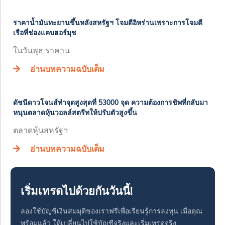
ราคาน้ำมันทะยานขึ้นหลังสหรัฐฯ โจมตีอิหร่านเพราะการโจมตี
เรือที่ช่องแคบฮอร์มุช
ในวันพุธ ราคาน
อ่านบทความฉบับเต็ม
ดัชนีดาวโจนส์ทำจุดสูงสุดที่ 53000 จุด ความต้องการชิพที่กลับมา
หนุนตลาดหุ้นวอลล์สตรีทให้ปรับตัวสูงขึ้น
ตลาดหุ้นสหรัฐฯ
อ่านบทความฉบับเต็ม
เริ่มเทรดไปด้วยกันวันนี้!
ลองใช้บัญชีเงินสมมุติของเราฟรีเพื่อเรียนรู้การลงทุน เมื่อคุณ
พร้อมแล้ว ให้เปลี่ยนไปใช้บัญชีจริงและเริ่มเทรดจริง