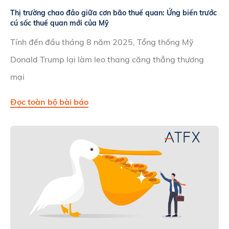
Thị trường chao đảo giữa cơn bão thuế quan: Ứng biến trước
cú sốc thuế quan mới của Mỹ
Tính đến đầu tháng 8 năm 2025, Tổng thống Mỹ
Donald Trump lại làm leo thang căng thẳng thương
mại
Đọc toàn bộ bài báo