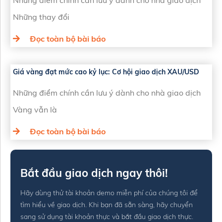
Những điểm chính cần lưu ý dành cho nhà giao dịch
Những thay đổi
Đọc toàn bộ bài báo
Giá vàng đạt mức cao kỷ lục: Cơ hội giao dịch XAU/USD
Những điểm chính cần lưu ý dành cho nhà giao dịch
Vàng vẫn là
Đọc toàn bộ bài báo
Bắt đầu giao dịch ngay thôi!
Hãy dùng thử tài khoản demo miễn phí của chúng tôi để
tìm hiểu về giao dịch. Khi bạn đã sẵn sàng, hãy chuyển
sang sử dụng tài khoản thực và bắt đầu giao dịch thực.