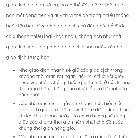
giao dịch dài hạn. Ví dụ; họ có thể đặt một vị thế mua
bán một đồng tiền và duy trì vị thế đó trong nhiều tháng
hoặc lâu hơn. Các nhà giao dịch chủ động có thể được
chia thành nhiều loại khác nhau, chẳng hạn như nhà
giao dịch lướt sóng, nhà giao dịch trong ngày và nhà
giao dịch trung hạn.
Nhà giao dịch nhanh sẽ giữ các giao dịch trong
khoảng thời gian rất ngắn, đôi khi chỉ là vài giây
hoặc vài phút. Chúng thường biến mất ở các khung
thời gian thấp, chẳng hạn như biểu đồ từ một đến
năm phút.
Các nhà giao dịch ngày sẽ không thực hiện các
giao dịch qua đêm, tất cả vị thế sẽ được đóng trước
khi kết thúc trong ngày. Họ có xu hướng sử dụng
giữa các khung thời gian năm phút cho đến các
khung thời gian hàng giờ.
Các nhà giao dịch trung hạn sẽ cố gắng thực hiện