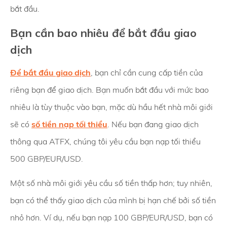
bắt đầu.
Bạn cần bao nhiêu để bắt đầu giao
dịch
Để bắt đầu giao dịch
, bạn chỉ cần cung cấp tiền của
riêng bạn để giao dịch. Bạn muốn bắt đầu với mức bao
nhiêu là tùy thuộc vào bạn, mặc dù hầu hết nhà môi giới
sẽ có
số tiền nạp tối thiểu
. Nếu bạn đang giao dịch
thông qua ATFX, chúng tôi yêu cầu bạn nạp tối thiểu
500 GBP/EUR/USD.
Một số nhà môi giới yêu cầu số tiền thấp hơn; tuy nhiên,
bạn có thể thấy giao dịch của mình bị hạn chế bởi số tiền
nhỏ hơn. Ví dụ, nếu bạn nạp 100 GBP/EUR/USD, bạn có