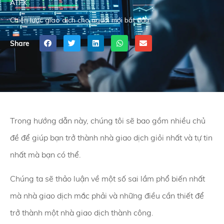
ATFX
Chiến lược giao dịch cho người mới bắt đầu
Share
Trong hướng dẫn này, chúng tôi sẽ bao gồm nhiều chủ
đề để giúp bạn trở thành nhà giao dịch giỏi nhất và tự tin
nhất mà bạn có thể.
Chúng ta sẽ thảo luận về một số sai lầm phổ biến nhất
mà nhà giao dịch mắc phải và những điều cần thiết để
trở thành một nhà giao dịch thành công.