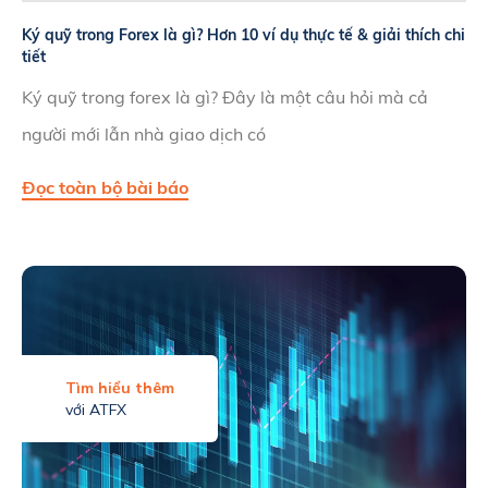
Ký quỹ trong Forex là gì? Hơn 10 ví dụ thực tế & giải thích chi
tiết
Ký quỹ trong forex là gì? Đây là một câu hỏi mà cả
người mới lẫn nhà giao dịch có
Đọc toàn bộ bài báo
Tìm hiểu thêm
với ATFX