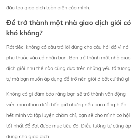
đào tạo giao dịch toàn diện của mình.
Để trở thành một nhà giao dịch giỏi có
khó không?
Rất tiếc, không có câu trả lời đúng cho câu hỏi đó vì nó
phụ thuộc vào cá nhân bạn. Bạn trở thành một nhà giao
dịch giỏi như thế nào cũng dựa trên những yếu tố tương
tự mà bạn muốn áp dụng để trở nên giỏi ở bất cứ thứ gì.
Không có gì đảm bảo rằng bạn sẽ trở thành vận động
viên marathon dưới bốn giờ nhưng nếu bạn cống hiến
hết mình và tập luyện chăm chỉ, bạn sẽ cho mình cơ hội
tốt nhất để đạt được mục tiêu đó. Điều tương tự cũng áp
dụng cho giao dịch.