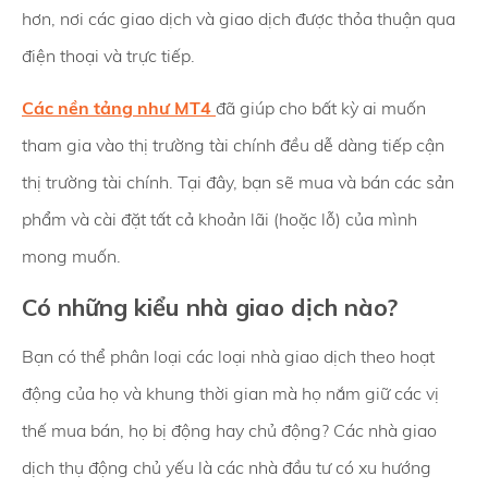
hơn, nơi các giao dịch và giao dịch được thỏa thuận qua
điện thoại và trực tiếp.
Các nền tảng như MT4
đã giúp cho bất kỳ ai muốn
tham gia vào thị trường tài chính đều dễ dàng tiếp cận
thị trường tài chính. Tại đây, bạn sẽ mua và bán các sản
phẩm và cài đặt tất cả khoản lãi (hoặc lỗ) của mình
mong muốn.
Có những kiểu nhà giao dịch nào?
Bạn có thể phân loại các loại nhà giao dịch theo hoạt
động của họ và khung thời gian mà họ nắm giữ các vị
thế mua bán, họ bị động hay chủ động? Các nhà giao
dịch thụ động chủ yếu là các nhà đầu tư có xu hướng