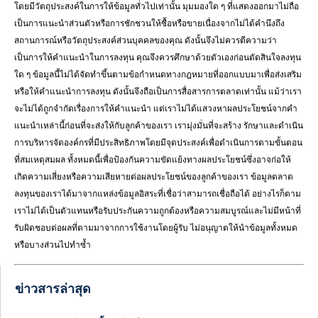
โดยมีวัตถุประสงค์ในการให้ข้อมูลทั่วไปเท่านั้น มุมมองใด ๆ ที่แสดงออกมาไม่ถือ
เป็นการแนะนำส่วนตัวหรือการชักชวนให้ซื้อหรือขายเนื่องจากไม่ได้คำนึงถึง
สถานการณ์หรือวัตถุประสงค์ส่วนบุคคลของคุณ ดังนั้นจึงไม่ควรตีความว่า
เป็นการให้คำแนะนำในการลงทุน คุณจึงควรศึกษาด้วยตัวเองก่อนตัดสินใจลงทุน
ใด ๆ ข้อมูลนี้ไม่ได้จัดทำขึ้นตามข้อกำหนดทางกฎหมายที่ออกแบบมาเพื่อส่งเสริม
หรือให้คำแนะนำการลงทุน ดังนั้นจึงถือเป็นการสื่อสารการตลาดเท่านั้น แม้ว่าเรา
จะไม่ได้ถูกจำกัดเรื่องการให้คำแนะนำ แต่เราไม่ได้แสวงหาผลประโยชน์จากคำ
แนะนำเหล่านี้ก่อนที่จะส่งให้กับลูกค้าของเรา เรามุ่งมั่นที่จะสร้าง รักษาและดำเนิน
การบริหารจัดองค์กรที่มีประสิทธิภาพโดยมีจุดประสงค์เพื่อดำเนินการตามขั้นตอน
ที่สมเหตุสมผล ทั้งหมดนี้เพื่อป้องกันความขัดแย้งทางผลประโยชน์ซึ่งอาจก่อให้
เกิดความเสี่ยงหรือความเสียหายต่อผลประโยชน์ของลูกค้าของเรา ข้อมูลตลาด
ลงทุนของเราได้มาจากแหล่งข้อมูลอิสระที่เชื่อว่าสามารถเชื่อถือได้ อย่างไรก็ตาม
เราไม่ได้เป็นตัวแทนหรือรับประกันความถูกต้องหรือความสมบูรณ์และไม่มีหน้าที่
รับผิดชอบต่อผลที่ตามมาจากการใช้งานโดยผู้รับ ไม่อนุญาตให้นำข้อมูลทั้งหมด
หรือบางส่วนไปทำซ้ำ
ข่าวสารล่าสุด