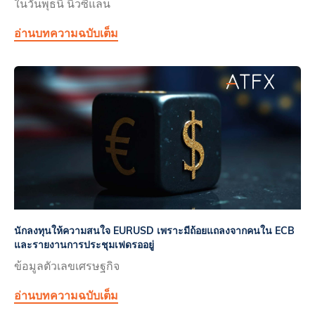
ในวันพุธนี้ นิวซีแลน
อ่านบทความฉบับเต็ม
นักลงทุนให้ความสนใจ EURUSD เพราะมีถ้อยแถลงจากคนใน ECB
และรายงานการประชุมเฟดรออยู่
ข้อมูลตัวเลขเศรษฐกิจ
อ่านบทความฉบับเต็ม