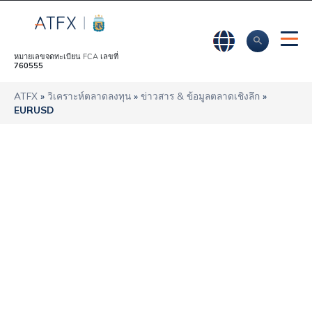
หมายเลขจดทะเบียน FCA เลขที่
760555
ATFX
»
วิเคราะห์ตลาดลงทุน
»
ข่าวสาร & ข้อมูลตลาดเชิงลึก
»
EURUSD
ในวันพุธ นักลงทุน
EURUSD มีการ
ประกาศข้อมูลตัวเลข
การเติบโตของยุโรป