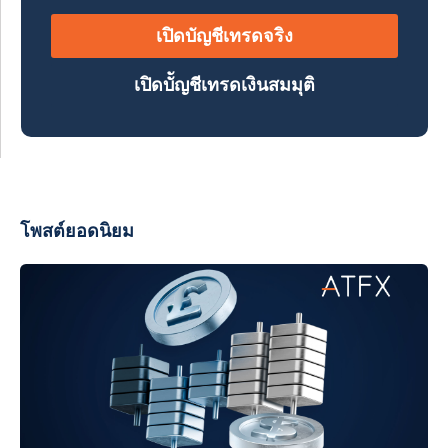
เปิดบัญชีเทรดจริง
เปิดบััญชีเทรดเงินสมมุติ
โพสต์ยอดนิยม