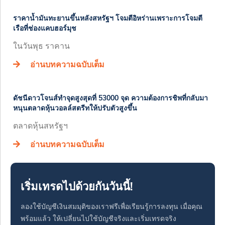
ราคาน้ำมันทะยานขึ้นหลังสหรัฐฯ โจมตีอิหร่านเพราะการโจมตี
เรือที่ช่องแคบฮอร์มุช
ในวันพุธ ราคาน
อ่านบทความฉบับเต็ม
ดัชนีดาวโจนส์ทำจุดสูงสุดที่ 53000 จุด ความต้องการชิพที่กลับมา
หนุนตลาดหุ้นวอลล์สตรีทให้ปรับตัวสูงขึ้น
ตลาดหุ้นสหรัฐฯ
อ่านบทความฉบับเต็ม
เริ่มเทรดไปด้วยกันวันนี้!
ลองใช้บัญชีเงินสมมุติของเราฟรีเพื่อเรียนรู้การลงทุน เมื่อคุณ
พร้อมแล้ว ให้เปลี่ยนไปใช้บัญชีจริงและเริ่มเทรดจริง