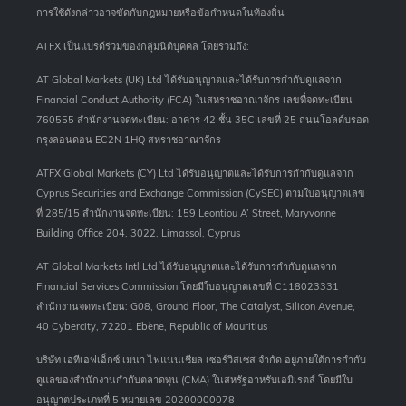
การใช้ดังกล่าวอาจขัดกับกฎหมายหรือข้อกำหนดในท้องถิ่น
ATFX เป็นแบรด์ร่วมของกลุ่มนิติบุคคล โดยรวมถึง:
AT Global Markets (UK) Ltd ได้รับอนุญาตและได้รับการกำกับดูแลจาก
Financial Conduct Authority (FCA) ในสหราชอาณาจักร เลขที่จดทะเบียน
760555 สำนักงานจดทะเบียน: อาคาร 42 ชั้น 35C เลขที่ 25 ถนนโอลด์บรอด
กรุงลอนดอน EC2N 1HQ สหราชอาณาจักร
ATFX Global Markets (CY) Ltd ได้รับอนุญาตและได้รับการกำกับดูแลจาก
Cyprus Securities and Exchange Commission (CySEC) ตามใบอนุญาตเลข
ที่ 285/15 สำนักงานจดทะเบียน: 159 Leontiou A’ Street, Maryvonne
Building Office 204, 3022, Limassol, Cyprus
AT Global Markets Intl Ltd ได้รับอนุญาตและได้รับการกำกับดูแลจาก
Financial Services Commission โดยมีใบอนุญาตเลขที่ C118023331
สำนักงานจดทะเบียน: G08, Ground Floor, The Catalyst, Silicon Avenue,
40 Cybercity, 72201 Ebène, Republic of Mauritius
บริษัท เอทีเอฟเอ็กซ์ เมนา ไฟแนนเชียล เซอร์วิสเซส จำกัด อยู่ภายใต้การกำกับ
ดูแลของสำนักงานกำกับตลาดทุน (CMA) ในสหรัฐอาหรับเอมิเรตส์ โดยมีใบ
อนุญาตประเภทที่ 5 หมายเลข 20200000078