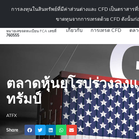
สถาบัน (ในสถาบันนักลงทุน)
การลงทุนในสินทรัพย์ที่มีค่าส่วนต่างและ CFD เป็นตราสารท
ขาดทุนจากการเทรดด้วย CFD ดังนั้นก่
เกี่ยวกับ
การเทรด CFD
ตลา
หมายเลขจดทะเบียน FCA เลขที่
760555
ATFX
»
วิเคราะห์ตลาดลงทุน
»
ข่าวสาร & ข้อมูลตลาดเชิงลึก
»
GER 30
ตลาดหุ้นยุโรปร่วงลง
ทรัมป์
ATFX
Share