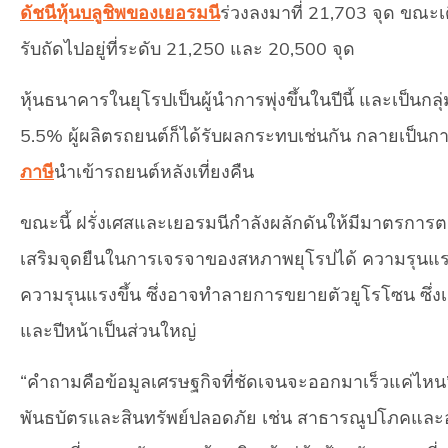
ดัชนีหุ้นบลูชิพของเยอรมนี
ร่วงลงมาที่ 21,703 จุด ขณะเดี
รับถัดไปอยู่ที่ระดับ 21,250 และ 20,500 จุด
หุ้นธนาคารในยุโรปเป็นผู้นำการพุ่งขึ้นในปีนี้ และเป็นกลุ่
5.5% ผู้ผลิตรถยนต์ก็ได้รับผลกระทบเช่นกัน กลายเป็นการ
ภาษี
นำเข้ารถยนต์หลังเที่ยงคืน
ขณะนี้ ฝรั่งเศสและเยอรมนีกำลังผลักดันให้มีมาตรการตอบโ
เสริมจุดยืนในการเจรจาของสหภาพยุโรปได้ ความรุนแ
ความรุนแรงขึ้น ซึ่งอาจทำลายการขยายตัวยูโรโซน ซึ่งเค
และปีหน้าเป็นส่วนใหญ่
“คำถามคือข้อมูลเศรษฐกิจที่ชัดเจนจะออกมาเร็วแค่ไหน”
พันธบัตรและสินทรัพย์ปลอดภัย เช่น สาธารณูปโภคและอสั