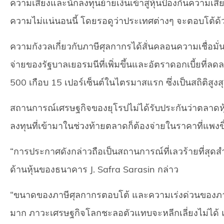
ความเสี่ยงและนักลงทุนย้ายเงินเข้าสู่หุ้นป้องกันความเสี่
ความไม่แน่นอนนี้ โดยรอดูว่าประเทศต่างๆ จะตอบโต้
ความกังวลเกี่ยวกับภาษีศุลกากรได้สั่นคลอนความเชื่อมั่นที
จ่ายของรัฐบาลเยอรมนีที่เพิ่มขึ้นและอัตราดอกเบี้ยที่ล
500 เกือบ 15 เปอร์เซ็นต์ในไตรมาสแรก ซึ่งเป็นสถิติสูงส
สถานการณ์เศรษฐกิจของยุโรปไม่ได้รับประกันว่าตลาดหุ้
ลงทุนที่เข้ามาในช่วงท้ายตลาดก็ต้องจ่ายในราคาที่แพงขึ
“การประกาศดังกล่าวถือเป็นสถานการณ์ที่เลวร้ายที่สุด
ด้านหุ้นของธนาคาร J. Safra Sarasin กล่าว
“ขนาดของภาษีศุลกากรตอบโต้ และความเร่งด่วนของภาษ
มาก ภาวะเศรษฐกิจโลกชะลอตัวแทบจะหลีกเลี่ยงไม่ได้ แม้