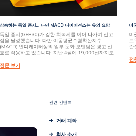
상승하는 독일 증시… 다만 MACD 다이버전스는 유의 요망
미국
독일 증시(GER30)가 강한 회복세를 이어 나가며 신고
미
점을 달성했습니다. 다만 이동평균수렴확산지수
르
(MACD) 인디케이터상의 일부 둔화 모멘텀은 경고 신
란
호로 작용하고 있습니다. 지난 4월에 19,000선까지도
전
전문 보기
관련 컨텐츠
거래 계좌
회사 소개