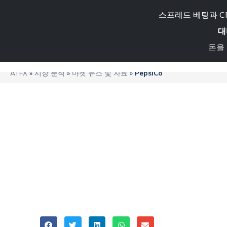
기관
문의하기
스프레드 베팅과 C
대
돈을 
소개
CFD 거래
거래 가능한
FCA 라이선스
760555
ATFX
»
시장 분석
»
마켓 뉴스 및 자료
»
PepsiCo
펩시코 제품, 가격 
퇴출당해
ATFX
Share