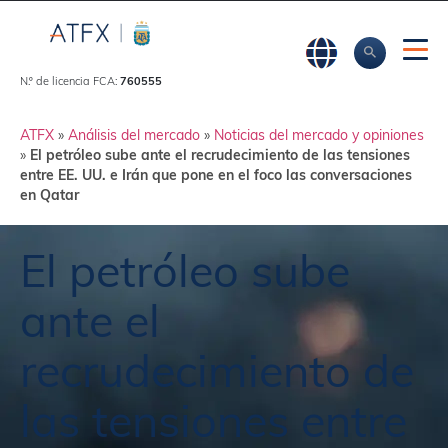
N.º de licencia FCA:
760555
ATFX
»
Análisis del mercado
»
Noticias del mercado y opiniones
»
El petróleo sube ante el recrudecimiento de las tensiones
entre EE. UU. e Irán que pone en el foco las conversaciones
en Qatar
El petróleo sube
ante el
recrudecimiento de
las tensiones entre