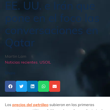
EE. UU. e Irán que
pone en el foco las
conversaciones en
Qatar
Martin Lam
Noticias recientes
,
USOIL
Share
Los
precios del petróleo
subieron en las primeras