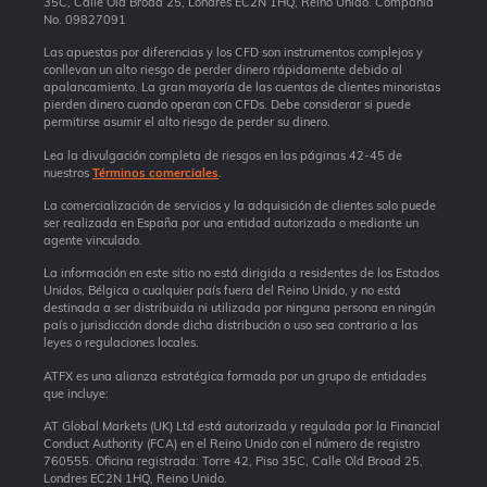
35C, Calle Old Broad 25, Londres EC2N 1HQ, Reino Unido. Compañía
No. 09827091
Las apuestas por diferencias y los CFD son instrumentos complejos y
conllevan un alto riesgo de perder dinero rápidamente debido al
apalancamiento. La gran mayoría de las cuentas de clientes minoristas
pierden dinero cuando operan con CFDs. Debe considerar si puede
permitirse asumir el alto riesgo de perder su dinero.
Lea la divulgación completa de riesgos en las páginas 42-45 de
nuestros
Términos comerciales
.
La comercialización de servicios y la adquisición de clientes solo puede
ser realizada en España por una entidad autorizada o mediante un
agente vinculado.
La información en este sitio no está dirigida a residentes de los Estados
Unidos, Bélgica o cualquier país fuera del Reino Unido, y no está
destinada a ser distribuida ni utilizada por ninguna persona en ningún
país o jurisdicción donde dicha distribución o uso sea contrario a las
leyes o regulaciones locales.
ATFX es una alianza estratégica formada por un grupo de entidades
que incluye:
AT Global Markets (UK) Ltd está autorizada y regulada por la Financial
Conduct Authority (FCA) en el Reino Unido con el número de registro
760555. Oficina registrada: Torre 42, Piso 35C, Calle Old Broad 25,
Londres EC2N 1HQ, Reino Unido.