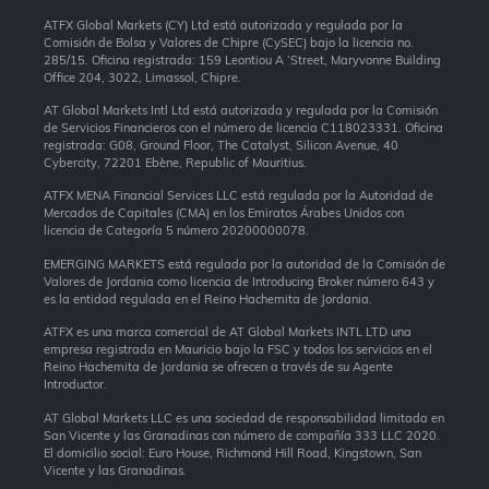
ATFX Global Markets (CY) Ltd está autorizada y regulada por la
Comisión de Bolsa y Valores de Chipre (CySEC) bajo la licencia no.
285/15. Oficina registrada: 159 Leontiou A ‘Street, Maryvonne Building
Office 204, 3022, Limassol, Chipre.
AT Global Markets Intl Ltd está autorizada y regulada por la Comisión
de Servicios Financieros con el número de licencia C118023331. Oficina
registrada: G08, Ground Floor, The Catalyst, Silicon Avenue, 40
Cybercity, 72201 Ebène, Republic of Mauritius.
ATFX MENA Financial Services LLC está regulada por la Autoridad de
Mercados de Capitales (CMA) en los Emiratos Árabes Unidos con
licencia de Categoría 5 número 20200000078.
EMERGING MARKETS está regulada por la autoridad de la Comisión de
Valores de Jordania como licencia de Introducing Broker número 643 y
es la entidad regulada en el Reino Hachemita de Jordania.
ATFX es una marca comercial de AT Global Markets INTL LTD una
empresa registrada en Mauricio bajo la FSC y todos los servicios en el
Reino Hachemita de Jordania se ofrecen a través de su Agente
Introductor.
AT Global Markets LLC es una sociedad de responsabilidad limitada en
San Vicente y las Granadinas con número de compañía 333 LLC 2020.
El domicilio social: Euro House, Richmond Hill Road, Kingstown, San
Vicente y las Granadinas.