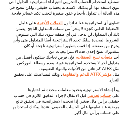
تستطيع استخدام الحساب التجريبي لتتبع أداء استراتيجية التداول التي
تنوي استخدامها. أو يمكنك الاستعانة بحساب حقيقي، ولكن ننصح في
هذه الحالة أن تتداول بأحجام عقود صغيرة لتجنب تكبد خسائر فادحة.
تنطوي أي استراتيجية فعالة لتداول
العملات
الأجنبية
على عامل
الانضباط الذاتي كجزء لا يتجزأ من سمات المتداول الناجح. يضمن
ذلك أن المتداول لن يدخل في أي صفقة سوى تلك التي تستوفي
الشروط المحددة سلفًا. تحدد الاستراتيجية أيضًا للمتداول متى وأين
يخرج من صفقته. إذا قمت بتطوير استراتيجية ناجحة أو كان
بمقدورك نسخ إحدى هذه الاستراتيجيات من
أحد
منصات نسخ الصفقات،
فإن فرص نجاحك ستكون أفضل من
متداول آخر لا يستخدم استراتيجية قوية. يقدم وسطاء الفوركس
مثل ATFX كم هائل من الأدوات والمواد التعليمية،
مثل
مؤشر
ATFX
للدعم
والمقاومة
، وذلك لمساعدتك على تحقيق
النجاح.
يبدأ إنشاء الاستراتيجية بتحديد معلمات محددة ثم اختبارها
على
حساب
تجريبي
قبل الانتقال لإجراء التدقيق اللازم في حساب
حقيقي برأس مال صغير. إذا نجحت الاستراتيجية في تحقيق نتائج
مرضية عند تطبيقها على الحساب الحقيقي، عندها يمكنك استخدامها
على حساب برأس مال أكبر.