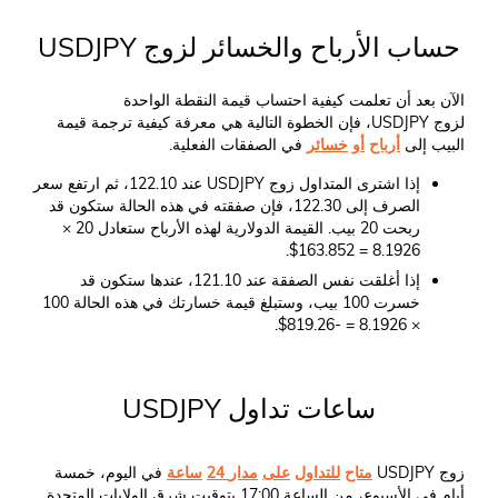
حساب الأرباح والخسائر لزوج USDJPY
الآن بعد أن تعلمت كيفية احتساب قيمة النقطة الواحدة
لزوج USDJPY، فإن الخطوة التالية هي معرفة كيفية ترجمة قيمة
البيب إلى
أرباح
أو
خسائر
في الصفقات الفعلية.
إذا اشترى المتداول زوج USDJPY عند 122.10، ثم ارتفع سعر
الصرف إلى 122.30، فإن صفقته في هذه الحالة ستكون قد
ربحت 20 بيب. القيمة الدولارية لهذه الأرباح ستعادل 20 ×
8.1926 = 163.852$.
إذا أغلقت نفس الصفقة عند 121.10، عندها ستكون قد
خسرت 100 بيب، وستبلغ قيمة خسارتك في هذه الحالة 100
× 8.1926 = -819.26$.
ساعات تداول USDJPY
زوج USDJPY
متاح
للتداول
على
مدار
24
ساعة
في اليوم، خمسة
أيام في الأسبوع، من الساعة 17:00 بتوقيت شرق الولايات المتحدة