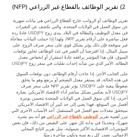
2) تقرير الوظائف بالقطاع غير الزراعي (NFP)
تقرير الوظائف أو الرواتب خارج القطاع الزراعي هي بيانات شهرية
عن سوق العمل في الولايات المتحدة، والتي تكشف عن التغيرات
في معدل التوظيف والبطالة في البلاد. يبدي زوج USDJPY عادةً ردة
فعل مباشرة على أرقام تقرير NFP، ولهذا إذا حملت البيانات مفاجأة
غير متوقعة فإن ذلك يؤثر بشكل قوي على سعر صرف الزوج. على
سبيل المثال، إذا افترضنا أن التغير في عدد الوظائف تجاوز توقعات
السوق، فإن هذا المؤشر يرافقه عادةً استقرار أو انخفاض معدل
البطالة، الأمر الذي من شأنه إحداث تقلبات في سعر زوج USDJPY.
على الجانب الآخر، إذا جاءت أرقام الوظائف دون توقعات السوق.
في هذه الحالة، قد يستقر معدل التضخم أو يرتفع وهو ما يخلق
ضغوطًا بيعية على USDJPY. يؤثر تقرير NFP على سعر صرف
USDJPY لأنه يعكس بشكل مباشر أداء الاقتصاد الأمريكي. بعبارة
أخرى، إذا كان سوق العمل في الولايات المتحدة يتحسن بوتيرة
أفضل من المتوقع، فهذا يعني إلى حد كبير أن الاقتصاد الأمريكي
سيحقق معدلات نمو أفضل في المستقبل. أحد الأسباب الأخرى التي
تبرر أهمية تقرير
التوظيف
بالقطاع
غير
الزراعي
هو أنه يتم نشره
شهريًا، وتحديدًا في بداية كل شهر. على النقيض من ذلك، فإن بعض
المؤشرات الاقتصادية الأكثر شمولية، مثل تقرير الناتج المحلي
الإجمالي، تصدر كل ربع سنة وتكون متأخرة زمنيًا.