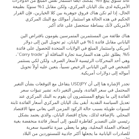
عائد سنوي يبلغ 5%. يمكنك أيضًا استثمار نفس المبلغ من الدولارات
الأمريكية لدى بنك اليابان المركزي، ولكن مقابل 1% سنويًا. بطبيعة
الحال، إذا لم تكن هناك فروق جوهرية بين كلا الخيارين، فإن القرار
الحكيم في هذه الحالة هو استثمار أموالك مع البنك المركزي
الأمريكي لأنك ببساطة ستحصل على عائد أكبر.
هناك طائفة من المستثمرين المتمرسين يقومون باقتراض الين
الياباني مقابل فائدة 1% في اليابان، ثم تحويل الين إلى دولار
أمريكي واستثمار المبلغ في الولايات المتحدة للحصول على فائدة
5%. يطلق على هذه الممارسة تجارة المناقلة أو “Carry trade”،
وهي أحد المحركات الرئيسية لأسعار الصرف. ولكن لكي يستثمر
الشخص في الين الياباني الرخيص نسبياً، يتعين عليه أولاً تحويل
أمواله إلى دولارات أمريكية.
تجدر الإشارة هنا إلى أن USDJPY يتفاعل مع التوقعات بشأن التغير
المحتمل في سعر الفائدة، وليس التغير ذاته. تشير تنبؤات سعر
الفائدة إلى ما يتوقع المستثمرون أن يقوم به البنك المركزي عند
تعديل السياسة النقدية. أبقى بنك اليابان المركزي أسعار الفائدة ثابتة
لسنوات طويلة بسبب حالة الركود المزمن التي يعاني منها الاقتصاد
المحلي. بالإضافة لذلك، يحتاج اقتصاد اليابان، والذي يعتمد بشكل
رئيسي على التصدير كقاطرة للنمو، إلى أسعار فائدة منخفضة بغية
إضعاف العملة المحلية، وهو ما يعطي ميزة تنافسية سعرية
للصادرات اليابانية ما يجعلها أكثر جاذبية للمستوردين من البلاد