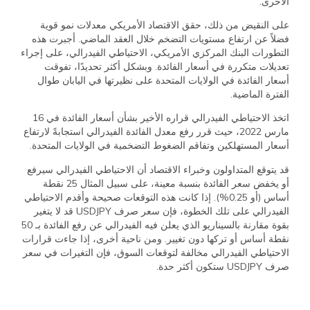
الأخرى.
على النقيض من ذلك، حقق الاقتصاد الأمريكي معدلات نمو قوية
فضلاً عن ارتفاع مستويات التضخم خلال العقد الماضي. أجبرت هذه
التطورات البنك المركزي الأمريكي، الاحتياطي الفيدرالي، على إجراء
تعديلات متكررة في أسعار الفائدة. وبشكل أكثر تحديدًا، تفوقت
أسعار الفائدة في الولايات المتحدة على نظيرتها في اليابان طوال
الفترة الماضية.
اتخذ الاحتياطي الفيدرالي قراره الأخير بشأن أسعار الفائدة في 16
مارس 2022، حيث قرر رفع معدل الفائدة الفيدرالي استجابةً لارتفاع
أسعار المستهلكين وتفاقم الضغوط التضخمية في الولايات المتحدة.
قد يتوقع المتداولون وخبراء الاقتصاد أن الاحتياطي الفيدرالي سيرفع
أو يخفض سعر الفائدة بنسبة معينة، على سبيل المثال 25 نقطة
أساس (أو 0.25%). إذا كانت هذه التوقعات صحيحة وأقدم الاحتياطي
الفيدرالي على تلك الخطوة، فإن سعر صرف USDJPY قد لا يتغير
بقوة مقارنة بالسيناريو الذي يعلن فيه الفيدرالي عن رفع الفائدة بـ 50
نقطة أساس أو تركها دون تغيير. ومن ناحية أخرى، إذا جاءت قرارات
الاحتياطي الفيدرالي مخالفة لتوقعات السوق، فإن التغيرات في سعر
صرف USDJPY ستكون أكثر حدة.