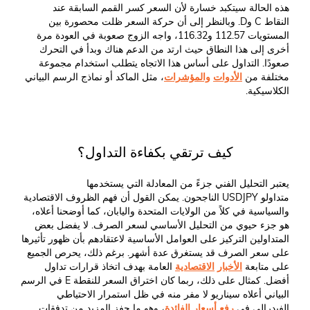
هذه الحالة سيتكبد خسارة لأن السعر كسر القمم السابقة عند
النقاط C وD. وبالنظر إلى أن حركة السعر ظلت محصورة بين
المستويات 112.57 و116.32، واجه الزوج صعوبة في العودة مرة
أخرى إلى هذا النطاق حيث ارتد من الدعم هناك وبدأ في التحرك
صعودًا. التداول على أساس هذا الاتجاه يتطلب استخدام مجموعة
مختلفة من
الأدوات
والمؤشرات
، مثل الماكد أو نماذج الرسم البياني
الكلاسيكية.
كيف ترتقي بكفاءة التداول؟
يعتبر التحليل الفني جزءً من المعادلة التي يستخدمها
متداولو USDJPY الناجحون. يمكن القول أن فهم الظروف الاقتصادية
والسياسية في كلاً من الولايات المتحدة واليابان، كما أوضحنا أعلاه،
هو جزء حيوي من التحليل الأساسي لسعر الصرف. لا يفضل بعض
المتداولين التركيز على العوامل الأساسية لاعتقادهم بأن ظهور تأثيرها
على سعر الصرف قد يستغرق عدة أشهر. برغم ذلك، يحرص الجميع
على متابعة
الأخبار
الاقتصادية
العامة بهدف اتخاذ قرارات تداول
أفضل. كمثال على ذلك، ربما كان اختراق السعر للنقطة E في الرسم
البياني أعلاه سيناريو لا مفر منه في ظل استمرار الاحتياطي
الفيدرالي في
رفع
أسعار
الفائدة
، وهو ما حفز المزيد من تدفقات