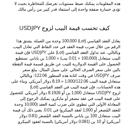
هذه المعلومات يمكنك ضبط مستويات تعرضك للمخاطرة بحيث لا
تؤدي خسارة صفقة واحدة إلى استنفاذ قدر كبير من رأس مالك.
كيف تحسب قيمة البيب لزوج USDJPY
يعادل العقد القياسي (Lot) 100,000 وحدة من العملة. يشتق هذا
الرقم من خلال ضرب قيمة العقد في عدد النقاط التي تعادل البيب.
وبالتالي، عند تداول العقد القياسي (Lot) على USDJPY فإن قيمة
البيب ستعادل (100,000 × 0.01 بيب) = 1,000 ين ياباني. نستطيع
الحصول على القيمة الدولارية للبيب عن طريق قسمة قيمة النقطة
بالين على سعر الصرف الحالي. على سبيل المثال، يبلغ سعر
صرف USDJPY في وقت كتابة هذه السطور 122.06؛ وبالتالي
ستعادل قيمة البيب 1,000/122.06 = 8.19 دولار أمريكي. وبناء على
هذه الحسابات، فإن قيمة البيب في العقد القياسي (Lot)
لزوج USDJPY ستعادل 1,000 ين أو 8.1926 دولار أمريكي. للحصول
على قيمة البيب في عقد مصغر أو مايكرو، يمكنك الرجوع إلى
المعادلة الأولى التي تنطوي على ضرب كمية العقد (10,000 وحدة
للعقد المُصغر أو 1,000 لعقد الميكرو) في 0.01. يعني ذلك أن قيمة
البيب ستعادل 100 ين ياباني بالنسبة العقد المُصغر (0.81 دولار
أمريكي) أو 10 ين (0.081 دولار أمريكي) بالنسبة لعقود الميكرو.