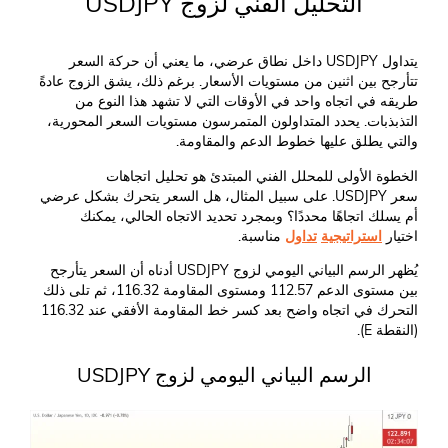
التحليل الفني لزوج USDJPY
يتداول USDJPY داخل نطاق عرضي، ما يعني أن حركة السعر
تتأرجح بين اثنين من مستويات الأسعار. برغم ذلك، يشق الزوج عادةً
طريقه في اتجاه واحد في الأوقات التي لا تشهد هذا النوع من
التذبذبات. يحدد المتداولون المتمرسون مستويات السعر المحورية،
والتي يطلق عليها خطوط الدعم والمقاومة.
الخطوة الأولى للمحلل الفني المبتدئ هو تحليل اتجاهات
سعر USDJPY. على سبيل المثال، هل السعر يتحرك بشكل عرضي
أم يسلك اتجاهًا محددًا؟ وبمجرد تحديد الاتجاه الحالي، يمكنك
اختيار
استراتيجية
تداول
مناسبة.
يُظهر الرسم البياني اليومي لزوج USDJPY أدناه أن السعر يتأرجح
بين مستوى الدعم 112.57 ومستوى المقاومة 116.32، ثم تلى ذلك
التحرك في اتجاه واضح بعد كسر خط المقاومة الأفقي عند 116.32
(النقطة E).
الرسم البياني اليومي لزوج USDJPY