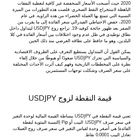
2020 حيث أصبحت الأسعار المنخفضة غير كافية لتغطية النفقات
الباهظة لاستخراج النفط الصخري. قلصت هذه التطورات من الميزة
النسبية التي تتمتع بها العملة الخضراء من هذه الزاوية. في عام
2020، خفض الاحتياطي الفيدرالي سعر الفائدة إلى ما يقرب من
الصفر بعد ظهور جائحة كوفيد-19. تراجع زوج USDJPY ليتداول داخل
نطاق توطيدي في ظل عدم وجود اختلافات بين أسعار الفائدة في كلا
البلدين، وهو ما حافظ على نطاقه العرضي منذ ذلك الحين.
يمكن القول أن المتداول يستطيع التعرف على الظروف الاقتصادية
والسياسية التي تحرك USDJPY صعودًا أو هبوطًا من خلال إلقاء
نطرة على المخططات التاريخية وفهم كيف أثرت الأحداث المختلفة
على سعر الصرف وشكلت توجهات المستثمرين.
قيمة النقطة لزوج USDJPY
تعني قيمة النقطة في USDJPY ببساطة القيمة المالية لوحدة التغير
في سعر صرف USDJPY. البيب أو Pip (النسبة المئوية لنقطة
الفائدة) هي أصغر وحدة لقياس التغير في سعر صرف زوج العملات.
تعادل البيب 0.0001 نقاط.