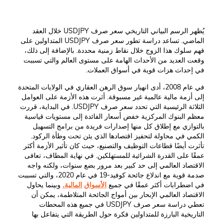
يُظهر الرسم البياني التاريخي سعر صرف USDJPY خلال العقد
الماضي. تساعد دراسة تطور سعر صرف USDJPY المتداولين على
فهم سلوك هذا الزوج خلال نقاط زمنية محددة. بالإضافة إلى ذلك،
وقعت العديد من الأحداث الهامة على مستوى العالم والتي تسببت
في إحداث هزات قوية في أسواق العملات.
في عام 2008، أدى انهيار سوق الرهن العقاري في الولايات المتحدة
إلى أزمة مالية عالمية غير مسبوقة. أثرت هذه الأزمة على العوامل
الثلاثة الرئيسية التي تحدد سعر صرف USDJPY. في البداية، قررت
معظم البنوك المركزية خفض أسعار الفائدة إلى مستويات قياسية
بالتوازي مع إطلاق كل منها إصدارات فريدة من برامج التسهيل
الكمي في محاولة لتحفيز اقتصادها الذي يئن تحت وطأة الركود.
تأثرت أيضًا قطاعات التوظيف والتصنيع، حيث كان تأثير الأزمة أكثر
عمقًا على القدرة الشرائية للمستهلكين. في نهاية المطاف، تعافى
الاقتصاد العالمي إلى حد كبير بعد مرور بضع سنوات، ولكنه واجه
صدمة قوية مع اندلاع جائحة كوفيد-19 في عام 2020، والتي تسببت
في اضطرابات أكثر عمقًا في جميع
الأسواق
المالية
.
وبينما يحاول
الاقتصاد العالمي الإبحار بين أمواج الجائحة المتلاطمة، يمكن أن
تعطي دراسة سعر صرف USDJPY في جميع هذه المحطات
التاريخية البارزة للمتداولين فكرة حول الطريقة التي يتفاعل بها