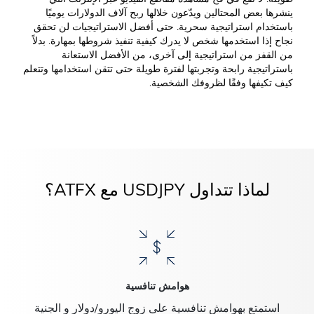
ينشرها بعض المحتالين ويدّعون خلالها ربح آلاف الدولارات يوميًا
باستخدام استراتيجية سحرية. حتى أفضل الاستراتيجيات لن تحقق
نجاح إذا استخدمها شخص لا يدرك كيفية تنفيذ شروطها بمهارة. بدلاً
من القفز من استراتيجية إلى آخرى، من الأفضل الاستعانة
باستراتيجية رابحة وتجربتها لفترة طويلة حتى تتقن استخدامها وتتعلم
كيف تكيفها وفقًا لظروفك الشخصية.
لماذا تتداول USDJPY مع ATFX؟
هوامش تنافسية
استمتع بهوامش تنافسية على زوج اليورو/دولار و الجنية