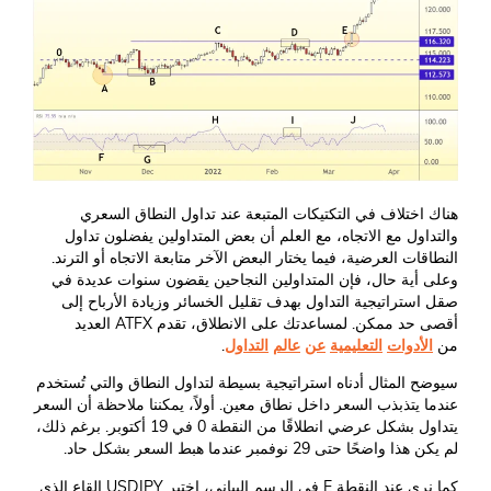
هناك اختلاف في التكتيكات المتبعة عند تداول النطاق السعري
والتداول مع الاتجاه، مع العلم أن بعض المتداولين يفضلون تداول
النطاقات العرضية، فيما يختار البعض الآخر متابعة الاتجاه أو الترند.
وعلى أية حال، فإن المتداولين النجاحين يقضون سنوات عديدة في
صقل استراتيجية التداول بهدف تقليل الخسائر وزيادة الأرباح إلى
أقصى حد ممكن. لمساعدتك على الانطلاق، تقدم ATFX العديد
من
الأدوات
التعليمية
عن
عالم
التداول
.
سيوضح المثال أدناه استراتيجية بسيطة لتداول النطاق والتي تُستخدم
عندما يتذبذب السعر داخل نطاق معين. أولاً، يمكننا ملاحظة أن السعر
يتداول بشكل عرضي انطلاقًا من النقطة 0 في 19 أكتوبر. برغم ذلك،
لم يكن هذا واضحًا حتى 29 نوفمبر عندما هبط السعر بشكل حاد.
كما نرى عند النقطة E في الرسم البياني، اختبر USDJPY القاع الذي