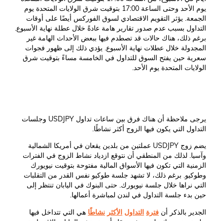
يوم الأحد وحتى الساعة 17:00 بتوقيت شرق الولايات المتحدة يوم
الجمعة. يؤثر التقويم الاقتصادي لسوق الفوركس أيضًا على أوقات
التداول بسبب عدم صدور تقارير هامة عادةً خلال عطلة نهاية الأسبوع.
برغم ذلك، هناك حالات قد تصطدم فيها ببعض الأحداث الهامة غير
المجدولة خلال عطلات نهاية الأسبوع. يؤدي ذلك إلى ظهور فجوات
سعرية حين يفتح السوق للتداول في الخامسة مساءً بتوقيت شرق
الولايات المتحدة يوم الأحد.
يرجى ملاحظة أن هناك فرق بين ساعات تداول USDJPY وجلسات
التداول التي يكون فيها الزوج أكثر نشاطًا.
يضم زوج USDJPY عملتين من بلدين يقعان في أمريكا الشمالية
وآسيا. لذلك من المنطقي أن نتوقع ازدياد نشاط الزوج في الفترات
الزمنية التي تكون فيها الأسواق المالية مفتوحة بتوقيت نيويورك
وطوكيو. برغم ذلك، لا تشهد جلسة طوكيو نفس القدر من التقلبات
التي نراها خلال جلسة نيويورك. حتى البنوك في اليابان تنتظر إلى
حين بدء جلسة التداول في لندن لمباشرة أعمالها.
الجدير بالذكر أن
فترة
التداول
الأكثر
نشاط
ا
هي التي تتداخل فيها