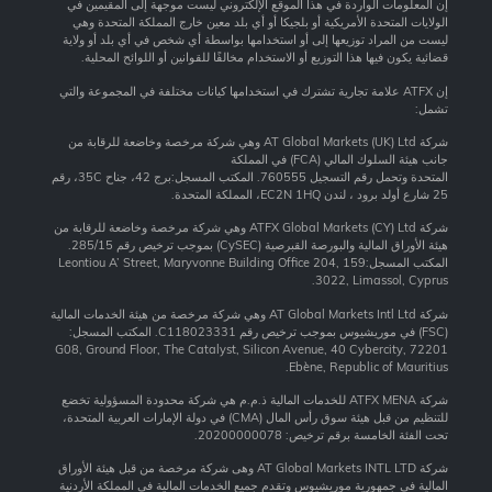
إن المعلومات الواردة في هذا الموقع الإلكتروني ليست موجهة إلى المقيمين في
الولايات المتحدة الأمريكية أو بلجيكا أو أي بلد معين خارج المملكة المتحدة وهي
ليست من المراد توزيعها إلى أو استخدامها بواسطة أي شخص في أي بلد أو ولاية
قضائية يكون فيها هذا التوزيع أو الاستخدام مخالفًا للقوانين أو اللوائح المحلية.
إن ATFX علامة تجارية تشترك في استخدامها كيانات مختلفة في المجموعة والتي
تشمل:
شركة AT Global Markets (UK) Ltd وهي شركة مرخصة وخاضعة للرقابة من
جانب هيئة السلوك المالي (FCA) في المملكة
المتحدة وتحمل رقم التسجيل 760555. المكتب المسجل:برج 42، جناح 35C، رقم
25 شارع أولد برود ، لندن EC2N 1HQ، المملكة المتحدة.
شركة ATFX Global Markets (CY) Ltd وهي شركة مرخصة وخاضعة للرقابة من
هيئة الأوراق المالية والبورصة القبرصية (CySEC) بموجب ترخيص رقم 285/15.
المكتب المسجل:159 Leontiou A’ Street, Maryvonne Building Office 204,
3022, Limassol, Cyprus.
شركة AT Global Markets Intl Ltd وهي شركة مرخصة من هيئة الخدمات المالية
(FSC) في موريشيوس بموجب ترخيص رقم C118023331. المكتب المسجل:
G08, Ground Floor, The Catalyst, Silicon Avenue, 40 Cybercity, 72201
Ebène, Republic of Mauritius.
شركة ATFX MENA للخدمات المالية ذ.م.م هي شركة محدودة المسؤولية تخضع
للتنظيم من قبل هيئة سوق رأس المال (CMA) في دولة الإمارات العربية المتحدة،
تحت الفئة الخامسة برقم ترخيص: 20200000078.
شركة AT Global Markets INTL LTD وهى شركة مرخصة من قبل هيئة الأوراق
المالية فى جمهورية موريشيوس وتقدم جميع الخدمات المالية فى المملكة الأردنية