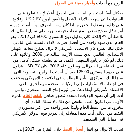
الزوج مع أحداث
وأخبار
معينة
في
السوق
.
يمكنك أيضًا استخدام البيانات في الجدول أعلاه لإلقاء نظرة على
السنوات التي شهدت الأداء الأفضل والأسوأ لزوج USDJPY. وعلاوة
على ذلك، بوسعك التحقق ما إذا كان سعر الصرف يمر بأنماط دورية
أو يشكل نماذج سعرية معينة ذات قيمة تنبؤية. على سبيل المثال، قد
تلاحظ أن USDJPY كان يتداول دون المستوى 80.00 في 2012، وهو
العام الذي شهد واحدة من أفضل فترات الأداء بالنسبة للين الياباني.
خلال تلك الفترة كان الاقتصاد الأمريكي لا يزال يصارع تبعات الانهيار
الاقتصادي العالمي الذي سببته الأزمة المالية في 2008. وعلاوة على
ذلك، لم يكن برنامج التسهيل الكمي قد تم تطبيقه بشكل كامل من
قبل الاحتياطي الفيدرالي. وبحلول عام 2016، كان USDJPY يتداول
على حدود المستوى 125.00 بعد أن أحدثت البرامج التحفيزية التي
تبناها البنك المركزي التأثير المطلوب في الاقتصاد الأمريكي ونجحت
في اجتذاب الاستثمارات إلى الولايات المتحدة مرة أخرى. تلقى
الاقتصاد الأمريكي أيضًا دعمًا من ثورة إنتاج النفط الصخري، والتي
أدت إلى أن تصبح الولايات المتحدة مُصدِر صافي
للنفط
الخام
للمرة
الأولى في التاريخ. على النقيض من ذلك، لا تمتلك اليابان أي
مخزونات من النفط الخام ولهذا تعتبر واحدة من أكبر مستوردي
النفط في العالم. أدت هذه المعادلة إلى تعزيز قوة الدولار الأمريكي
في مقابل الين الضعيف.
تبدلت الأحوال مع انهيار
أسعار
النفط
خلال الفترة من 2017 إلى