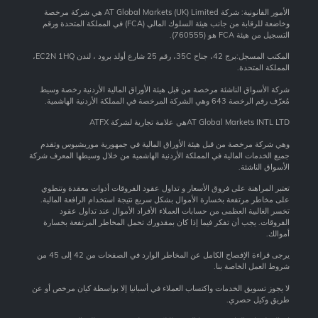
الأمور القانونية: شركة AT Global Markets (UK) Limited هي شركة مرخصة
وخاضعة للرقابة من جانب هيئة السلوك المالي (FCA) في المملكة المتحدة ورقم
التسجيل من هيئة FCA هو (760555).
المكتب المسجل:برج 42، جناح 35C، رقم 25 شارع أولد برود ، لندن EC2N 1HQ،
المملكة المتحدة.
شركة الأسواق الناشئة مرخصة من قبل هيئة الأوراق المالية الأردنية رخصة وسيط
مُعرّف رقم الرخصة 643 وهي الشركة المرخصة في المملكة الأردنية الهاشمية.
AT Global Markets INTL LTDهي علامة تجارية لشركة ATFX
وهي شركة مرخصة من قبل هيئة الأوراق المالية في جمهورية موريشيوس وتقدم
جميع الخدمات المالية في المملكة الأردنية الهاشمية من خلال وسيطها المعرف شركة
الأسواق الناشئة.
تعتبر المراهنة على فروق الأسعار و تداول عقود الفروقات أدوات معقدة وتنطوي
على مخاطر مرتفعة بخسارة الأموال بشكل سريع نتيجة استخدام الرافعة المالية.
تخسر الغالبية العظمى من حسابات العملاء الأفراد الأموال عند تداول عقود
الفروقات. يجب أن تفكر فيما إذا كان بمقدورك تحمل المخاطر المرتفعة بخسارة
أموالك.
يرجى قراءة الإفصاح الكامل عن المخاطر الوارد في الصفحات من 42 إلى 45 من
شروط العمل الخاصة بنا.
لا يجوز تسويق الخدمات واكتساب العملاء في أسبانيا إلا بواسطة كيان مرخص أو عن
طريق وكيل حصري.