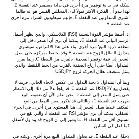
شكله في بداية نوفمبر مرة أخرى في بداية ديسمبر عند النقطة B.
لهذا يبدو أن الفكرة الأكثر قبولاً لدى المحللين الفنيين هو أنه طالما
اشتري المتداولين عند النقطة E، فإنهم سيعاودون الشراء مرة أخرى
عند النقطة B.
إذا أضفنا مؤشر القوة النسبية (RSI) الكلاسيكي، والذي يظهر أسفل
الرسم البياني عند النقطة G، يمكننا أن نرى أن السعر دخل إلى
منطقة ’ذروة البيع‘ مرة أخرى. بناء على هذا الافتراض، سيشتري
متداول النطاق الزوج عند النقطة B وقد يحتفظ بمركزه حتى يصل
السعر إلى قمة نوفمبر القديمة، بالقرب من النقطة C. ربما يقرر
المتداول أيضًا جني أرباح الصفقة بالقرب من الخط المُنقط، والذي
يمثل منتصف نطاق الحركة لزوج USDJPY.
وبما أن المتداول لا يحبذ التداول في عكس الاتجاه الحالي، فربما لا
يفضل بيع USDJPY عند النقطة C. قد يلجأ بدلاً من ذلك إلى الانتظار
حتى يصل السعر إلى النقطة D. نحن نعلم الآن أن ضغوط البيع
ظهرت عند النقطة C، وبالتالي قد يتكرر نفس النمط من البيع
المكثف عندما يصل السعر إلى هذا المستوى مرة أخرى. في الجزء
السفلي، يمكننا أن نرى مؤشر RSI عند النقطة I، والتي تقع في
مستوى أقل من النقطة H، ما يشير إلى أن الزوج قد يتداول لأسفل
كما فعل في السابق.
لاحقًا، عند النقطة E، قد يحاول المتداول البيع مرة أخرى، ولكنه في