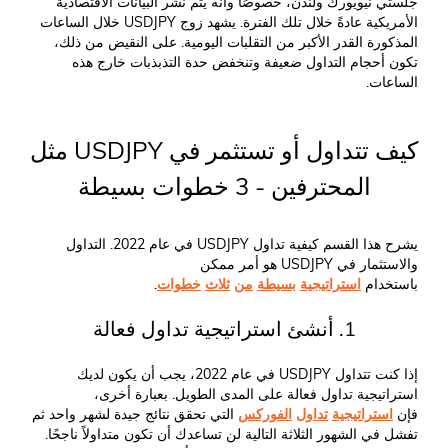
جلستي نيويورك ولندن، خصوصًا وأنه يتم نشر البيانات الاقتصادية
الأمريكية عادةً خلال تلك الفترة. يشهد زوج USDJPY خلال الساعات
المذكورة القدر الأكبر من التقلبات اليومية. على النقيض من ذلك،
تكون أحجام التداول ضعيفة وتنخفض حدة التذبذبات خارج هذه
الساعات.
كيف تتداول أو تستثمر في USDJPY مثل
المحترفين - 3 خطوات بسيطة
يشرح هذا القسم كيفية تداول USDJPY في عام 2022. التداول
والاستثمار في USDJPY هو أمر ممكن
باستخدام
استراتيجية
بسيطة
من
ثلاث
خطوات
.
1. أنشئ استراتيجية تداول فعالة
إذا كنت تتداول USDJPY في عام 2022، يجب أن يكون لديك
استراتيجية تداول فعالة على المدى الطويل. بعبارة أخرى،
فإن
استراتيجية
تداول
الفوركس
التي تحقق نتائج جيدة لشهر واحد ثم
تفشل في الشهور الثلاثة التالية لن تساعدك أن تكون متداولاً ناجحًا.