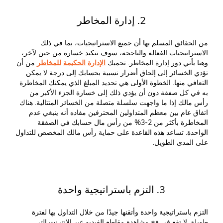
2. إدارة المخاطر
من الحقائق المسلم بها أن جميع الاستراتيجيات، بما في ذلك
الاستراتيجيات الفعالة والناجحة، سوف تتكبد خسارة من حين لآخر،
وهنا يأتي دور إدارة المخاطر. تحميك
الإدارة
الحكيمة
للمخاطر
من أن
تؤدي الخسائر إلى إلحاق أضرار نسبية بحسابك إلى درجة لا يمكن
التعافي منها. الخطوة الأولى هي تحديد المبلغ الذي يمكنك المخاطرة
به في كل صفقة دون أن يؤدي ذلك إلى خسارة الجزء الأكبر من
رأس مالك إذا ما واجهت سلسلة متصلة من الخسائر المتتالية. هناك
اتفاق عام بين معظم المتداولين المحترفين مفاده أنه ينبغي عدم
المخاطرة بأكثر من 2-3% من رأس مال حسابك في الصفقة
الواحدة. تساعد هذه القاعدة على حماية رأس مالك المخصص للتداول
على المدى الطويل.
3. التزم باستراتيجية واحدة
التزم باستراتيجية واحدة وأتقنها جيدًا من خلال التداول بها لفترة
طويلة. لا تقع في فخ مشاهدة مقاطع الفيديو عبر الإنترنت التي