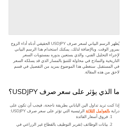
يُظهر الرسم البياني لسعر صرف USDJPY الحقيقي أدناه أداء الزوج
بمرور الوقت. وبالإضافة لذلك، يمكنك استخدام هذا الرسم البياني
لإجراء التحليل الفني، والذي يستعين بدوره بمستويات السعر
التاريخية والنماذج في محاولة للتنبؤ بالمسار الذي قد يسلكه السعر
في المستقبل. سنغطي هذا الموضوع بمزيد من التفصيل في قسم
لاحق من هذه المقالة.
ما الذي يؤثر على سعر صرف USDJPY؟
إذا كنت تريد تداول الين الياباني بطريقة ناجحة، فيجب أن تكون على
دراية
بالعوامل
الثلاثة
الرئيسية التي تؤثر على سعر صرف USDJPY:
فروق أسعار الفائدة
بيانات الوظائف (تقرير التوظيف بالقطاع غير الزراعي في