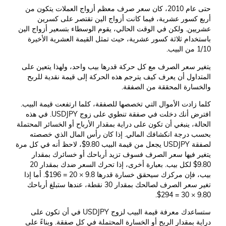
حتى عام 2010، كان سعر صرف معظم أزواج العملات يتكون من
أربع كسور عشرية، فيما كانت أزواج الين تقتصر على كسرين
عشريين. ولكن في الوقت الحالي، يقوم الوسطاء بتسعير أزواج الين
باستخدام ثلاثة كسور عشرية، حيث تمثل القيمة العشرية الأخيرة
1/10 من البيب.
يتغير سعر الصرف مع كل حركة قدرها بيب واحد، ولهذا يتعين على
المتداول أن يعرف كيف يترجم هذه الحركة إلى قيمة نقدية للربح
والخسارة المحققة من الصفقة.
كلما زادت الأموال التي تخصصها للصفقة، كلما ارتفعت قيمة البيب.
افترض أنك دخلت في صفقة تنطوي على زوج USDJPY. في هذه
الحالة، ينبغي أن تكون على دراية بمقدار الأرباح أو الخسائر المحتملة
بحسب درجة انكشافك المالي. إذا كان رأس المال الذي خصصته
لصفقة USDJPY يجعل من قيمة البيب 9.80$، لاحظ أنه في كل مرة
يتغير فيها سعر الصرف فسوف تزيد أرباحك أو خسائرك بمقدار
9.80$ لكل بيب. بعبارة أخرى، إذا تحرك السعر ضدك بمقدار 20
بيب، فإن مركزك سيحقق خسارة قدرها 9.8 × 20 = 196$. أما إذا
تغير سعر الصرف لصالحك بمقدار 30 نقطة، عندها ستبلغ أرباحك
9.80 × 30 = 294$.
ستساعدك معرفة قيمة البيب لزوج USDJPY في أن تكون على
دراية بمقدار الربح أو الخسارة المحتملة في كل صفقة. وبناءً على