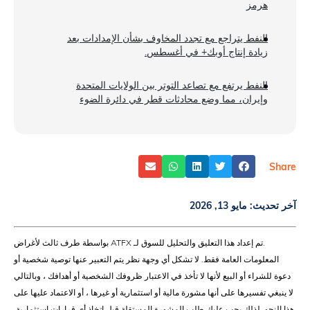
هرمز
النفط يتراجع مع تجدد المخاوف بشأن الإمدادات بعد
زيادة إنتاج أوبك+ في أغسطس.
النفط يرتفع مع تصاعد التوتر بين الولايات المتحدة
وإيران، مما وضع محادثات قطر في دائرة الضوء
Share
آخر تحديث:
مايو 13, 2026
.تم إعداد هذا التعليق والتحليل للسوق لـ ATFX بواسطة طرف ثالث لأغراض
المعلومات العامة فقط. لا تشكل أي وجهة نظر يتم التعبير عنها توصية شخصية أو
دعوة للشراء أو البيع لأنها لا تأخذ في الاعتبار ظروفك الشخصية أو أهدافك ، وبالتالي
لا ينبغي تفسيرها على أنها مشورة مالية أو استثمارية أو غيرها ، أو الاعتماد عليها على
هذا النحو. لذلك يجب عليك طلب المشورة المستقلة قبل اتخاذ أي قرارات استثمارية.