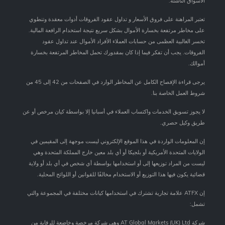
الأسواق الناشئة.
تعتبر المراهنة على فروق الأسعار و تداول عقود الفروقات أدوات معقدة وتنطوي
على مخاطر مرتفعة بخسارة الأموال بشكل سريع نتيجة استخدام الرافعة المالية.
تخسر الغالبية العظمى من حسابات العملاء الأفراد الأموال عند تداول عقود
الفروقات. يجب أن تفكر فيما إذا كان بمقدورك تحمل المخاطر المرتفعة بخسارة
أموالك.
يرجى قراءة الإفصاح الكامل عن المخاطر الوارد في الصفحات من 42 إلى 45 من
شروط العمل الخاصة بنا.
لا يجوز تسويق الخدمات واكتساب العملاء في أسبانيا إلا بواسطة كيان مرخص أو عن
طريق وكيل حصري.
إن المعلومات الواردة في هذا الموقع الإلكتروني ليست موجهة إلى المقيمين في
الولايات المتحدة الأمريكية أو بلجيكا أو أي بلد معين خارج المملكة المتحدة وهي
ليست من المراد توزيعها إلى أو استخدامها بواسطة أي شخص في أي بلد أو ولاية
قضائية يكون فيها هذا التوزيع أو الاستخدام مخالفًا للقوانين أو اللوائح المحلية.
إن ATFX علامة تجارية تشترك في استخدامها كيانات مختلفة في المجموعة والتي
تشمل:
شركة AT Global Markets (UK) Ltd وهي شركة مرخصة وخاضعة للرقابة من