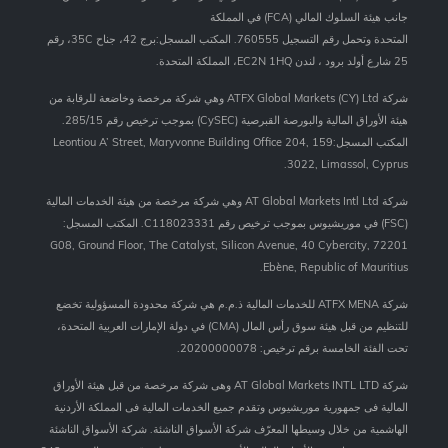
جانب هيئة السلوك المالي (FCA) في المملكة
المتحدة وتحمل رقم التسجيل 760555. المكتب المسجل:برج 42، جناح 35C، رقم
25 شارع أولد برود ، لندن EC2N 1HQ، المملكة المتحدة.
شركة ATFX Global Markets (CY) Ltd وهي شركة مرخصة وخاضعة للرقابة من
هيئة الأوراق المالية والبورصة القبرصية (CySEC) بموجب ترخيص رقم 285/15.
المكتب المسجل:159 Leontiou A’ Street, Maryvonne Building Office 204,
3022, Limassol, Cyprus.
شركة AT Global Markets Intl Ltd وهي شركة مرخصة من هيئة الخدمات المالية
(FSC) في موريشيوس بموجب ترخيص رقم C118023331. المكتب المسجل:
G08, Ground Floor, The Catalyst, Silicon Avenue, 40 Cybercity, 72201
Ebène, Republic of Mauritius.
شركة ATFX MENA للخدمات المالية ذ.م.م هي شركة محدودة المسؤولية تخضع
للتنظيم من قبل هيئة سوق رأس المال (CMA) في دولة الإمارات العربية المتحدة،
تحت الفئة الخامسة برقم ترخيص: 20200000078.
شركة AT Global Markets INTL LTD وهى شركة مرخصة من قبل هيئة الأوراق
المالية فى جمهورية موريشيوس وتقدم جميع الخدمات المالية فى المملكة الأردنية
الهاشمية من خلال وسيطها المعرّف شركة الأسواق الناشئة. شركة الأسواق الناشئة