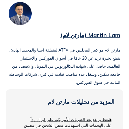
Martin Lam (مارتن لام)
مارتن لام هو كبير المحللين في ATFX لمنطقة آسيا والمحيط الهادئ،
يتمتع بخبرة تزيد عن 20 عامًا في أسواق الفوركس والاستثمار
العالمية. حاصل على شهادة البكالوريوس في التمويل والاقتصاد من
جامعة ديكين، وشغل عدة مناصب قيادية في كبرى شركات الوساطة
المالية في سوق الفوركس.
المزيد من تحليلات مارتن لام
النفط يرتفع بعد الضربات الأمريكية على إيران رداً
على الهجمات التي استهدفت سفن الشحن في مضيق