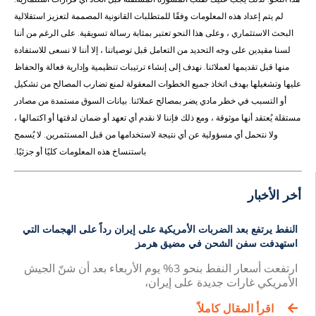
لم يتم إعداد هذه المعلومات وفقًا للمتطلبات القانونية المصممة لتعزيز استقلالية
البحث الاستثماري ، وعلى هذا النحو تعتبر بمثابة رسالة تسويقية. على الرغم من أننا
لسنا مقيدين على وجه التحديد من التعامل قبل توصياتنا ، إلا أننا لا نسعى للاستفادة
منها قبل تقديمها لعملائنا. نهدف إلى إنشاء ترتيبات تنظيمية وإدارية فعالة والحفاظ
عليها وتشغيلها بهدف اتخاذ جميع الخطوات المعقولة لمنع تضارب المصالح من تشكيل
أو التسبب في خطر مادي يضر بمصالح عملائنا. بيانات السوق مستمدة من مصادر
مستقلة يُعتقد أنها موثوقة ، ومع ذلك فإننا لا نقدم أي تعهد أو ضمان لدقتها أو اكتمالها ،
ولا نتحمل أي مسؤولية عن أي نتيجة لاستخدامها من قبل المستثمرين. لا يُسمح
باستنساخ هذه المعلومات كليًا أو جزئيًا.
أخر الأخبار
النفط يرتفع بعد الضربات الأمريكية على إيران رداً على الهجمات التي
استهدفت سفن الشحن في مضيق هرمز
ارتفعت أسعار النفط بنحو 3% يوم الأربعاء بعد أن شنّ الجيش
الأمريكي غارات جديدة على إيران،
اقرأ المقال كاملاً