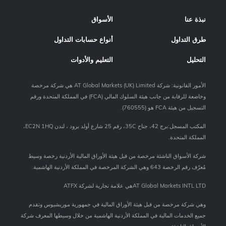
نبذة عنا
الأسواق
طرق التداول
أنواع حسابات التداول
التحليل
التعليم والأدوات
الأمور القانونية: شركة AT Global Markets (UK) Limited هي شركة مرخصة
وخاضعة للرقابة من جانب هيئة السلوك المالي (FCA) في المملكة المتحدة ورقم
التسجيل من هيئة FCA هو (760555).
المكتب المسجل:برج 42، جناح 35C، رقم 25 شارع أولد برود ، لندن EC2N 1HQ،
المملكة المتحدة.
شركة الأسواق الناشئة مرخصة من قبل هيئة الأوراق المالية الأردنية رخصة وسيط
مُعرّف رقم الرخصة 643 وهي الشركة المرخصة في المملكة الأردنية الهاشمية.
AT Global Markets INTL LTDهي علامة تجارية لشركة ATFX
وهي شركة مرخصة من قبل هيئة الأوراق المالية في جمهورية موريشيوس وتقدم
جميع الخدمات المالية في المملكة الأردنية الهاشمية من خلال وسيطها المعرف شركة