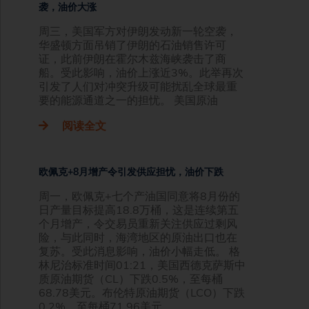
袭，油价大涨
周三，美国军方对伊朗发动新一轮空袭，
华盛顿方面吊销了伊朗的石油销售许可
证，此前伊朗在霍尔木兹海峡袭击了商
船。受此影响，油价上涨近3%。此举再次
引发了人们对冲突升级可能扰乱全球最重
要的能源通道之一的担忧。 美国原油
阅读全文
欧佩克+8月增产令引发供应担忧，油价下跌
周一，欧佩克+七个产油国同意将8月份的
日产量目标提高18.8万桶，这是连续第五
个月增产，令交易员重新关注供应过剩风
险，与此同时，海湾地区的原油出口也在
复苏。受此消息影响，油价小幅走低。 格
林尼治标准时间01:21，美国西德克萨斯中
质原油期货（CL）下跌0.5%，至每桶
68.78美元。布伦特原油期货（LCO）下跌
0.2%，至每桶71.96美元。