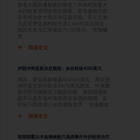
加拿大国内通胀疲软降低了市场对加拿大
央行收紧货币政策的预期，而华盛顿方面
宣布对加拿大商品加征新关税。美元兑加
元在亚洲交易时段升至1.4085加元附近，
加元兑美元汇率接近71.00美分。 市场概
览
阅读全文
伊朗冲突提振加息预期，金价跌破4000美元
周四，黄金跌破每盎司4000美元，周五亚
洲早盘交易中跌至3975美元附近。中东紧
张局势升级推高了能源价格、美国国债收
益率以及市场对美国再次加息的预期。金
价的下跌抵消了传统避险需求。 市场概览
阅读全文
美国因霍尔木兹海峡船只遇袭事件对伊朗发动空