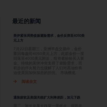
最近的新闻
美伊紧张局势提振避险需求，金价反弹至4050美
元上方
7月22日星期三，亚洲早盘交易中，金价
重回每盎司4050美元上方，此前金价一度
回落至4000美元附近，投资者纷纷买入黄
金。持续的美伊冲突支撑了避险需求，而
初步的停火努力也缓解了人们对高油价将
迫使美国加快加息的担忧。 市场概览
阅读全文
通胀疲软及美国关税扩大利率差距，加元下跌
周二，加元兑美元跌至一周低点，原因是