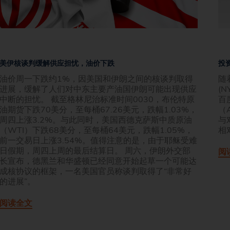
美伊核谈判缓解供应担忧，油价下跌
投
油价周一下跌约1%，因美国和伊朗之间的核谈判取得
随
进展，缓解了人们对中东主要产油国伊朗可能出现供应
(N
中断的担忧。 截至格林尼治标准时间0030，布伦特原
百
油期货下跌70美分，至每桶67.26美元，跌幅1.03%，
（
周四上涨3.2%。与此同时，美国西德克萨斯中质原油
与
（WTI）下跌68美分，至每桶64美元，跌幅1.05%，
相
前一交易日上涨3.54%。值得注意的是，由于耶稣受难
日假期，周四上周的最后结算日。 周六，伊朗外交部
阅
长宣布，德黑兰和华盛顿已经同意开始起草一个可能达
成核协议的框架，一名美国官员称谈判取得了“非常好
的进展”。
阅读全文