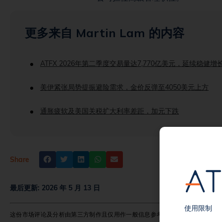
更多来自 Martin Lam 的内容
ATFX 2026年第二季度交易量达7,770亿美元，延续稳健增
美伊紧张局势提振避险需求，金价反弹至4050美元上方
通胀疲软及美国关税扩大利率差距，加元下跌
Share
最后更新:
2026 年 5 月 13 日
使用限制
这份市场评论及分析由第三方制作且仅用作一般信息参考，文中表达的观点均