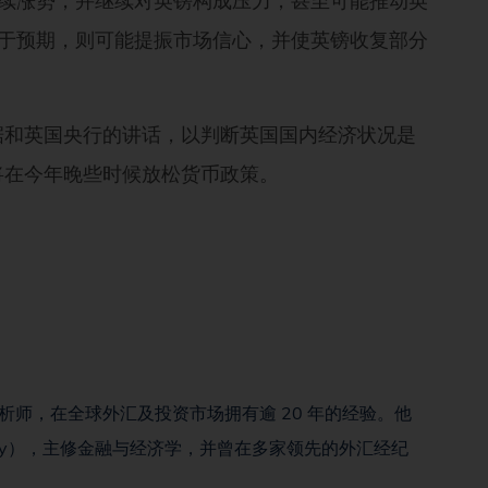
延续涨势，并继续对英镑构成压力，甚至可能推动英
低于预期，则可能提振市场信心，并使英镑收复部分
据和英国央行的讲话，以判断英国国内经济状况是
将在今年晚些时候放松货币政策。
区首席分析师，在全球外汇及投资市场拥有逾 20 年的经验。他
ersity），主修金融与经济学，并曾在多家领先的外汇经纪