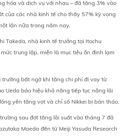
ng hóa và dịch vụ với nhau – đã tăng 3% vào
át của các nhà kinh tế cho thấy 57% kỳ vọng
một lần nữa trong năm nay.
shi Takeda, nhà kinh tế trưởng tại Itochu
n mức trung lập, miễn là mục tiêu ổn định lạm
trường bất ngờ khi tăng chi phí đi vay từ
 Ueda báo hiệu khả năng tiếp tục nâng lãi
ồng yên tăng vọt và chỉ số Nikkei bị bán tháo.
trường sau đợt tăng lãi suất vào tháng 7 đã
, Kazutaka Maeda đến từ Meiji Yasuda Research