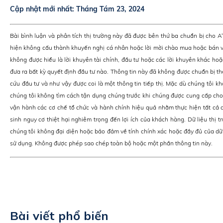
Cập nhật mới nhất:
Tháng Tám 23, 2024
Bài bình luận và phân tích thị trường này đã được bên thứ ba chuẩn bị cho 
hiện không cấu thành khuyến nghị cá nhân hoặc lời mời chào mua hoặc bán v
không được hiểu là lời khuyên tài chính, đầu tư hoặc các lời khuyên khác hoặ
đưa ra bất kỳ quyết định đầu tư nào. Thông tin này đã không được chuẩn bị th
cứu đầu tư và như vậy được coi là một thông tin tiếp thị. Mặc dù chúng tôi kh
chúng tôi không tìm cách tận dụng chúng trước khi chúng được cung cấp cho 
vận hành các cơ chế tổ chức và hành chính hiệu quả nhằm thực hiện tất cả c
sinh nguy cơ thiệt hại nghiêm trọng đến lợi ích của khách hàng. Dữ liệu thị t
chúng tôi không đại diện hoặc bảo đảm về tính chính xác hoặc đầy đủ của dữ
sử dụng. Không được phép sao chép toàn bộ hoặc một phần thông tin này.
Bài viết phổ biến