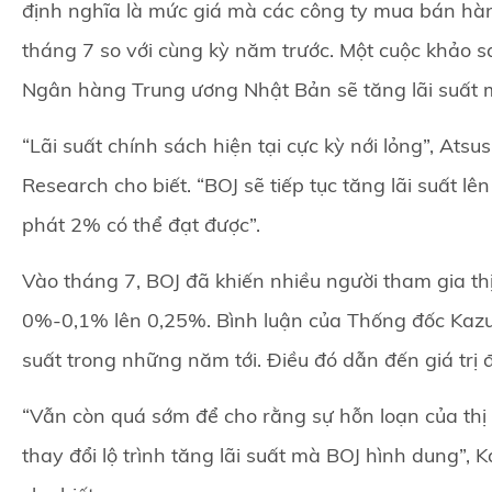
định nghĩa là mức giá mà các công ty mua bán hà
tháng 7 so với cùng kỳ năm trước. Một cuộc khảo s
Ngân hàng Trung ương Nhật Bản sẽ tăng lãi suất 
“Lãi suất chính sách hiện tại cực kỳ nới lỏng”, Atsu
Research cho biết. “BOJ sẽ tiếp tục tăng lãi suất lê
phát 2% có thể đạt được”.
Vào tháng 7, BOJ đã khiến nhiều người tham gia thị 
0%-0,1% lên 0,25%. Bình luận của Thống đốc Kazuo
suất trong những năm tới. Điều đó dẫn đến giá trị đ
“Vẫn còn quá sớm để cho rằng sự hỗn loạn của thị 
thay đổi lộ trình tăng lãi suất mà BOJ hình dung”