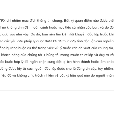
ATFX chỉ nhằm mục đích thông tin chung. Bất kỳ quan điểm nào được thể
ì nó không tính đến hoàn cảnh hoặc mục tiêu cá nhân của bạn, và do đó
c dựa vào như vậy. Do đó, bạn nên tìm kiếm lời khuyên độc lập trước khi
eo các yêu cầu pháp lý được thiết kế để thúc đẩy tính độc lập của nghiên
ông bị ràng buộc cụ thể trong việc xử lý trước các đề xuất của chúng tôi,
khách hàng của chúng tôi. Chúng tôi mong muốn thiết lập và duy trì và
ác bước hợp lý để ngăn chặn xung đột lợi ích hình thành hoặc làm phát
rường được lấy từ các nguồn độc lập được cho là đáng tin cậy, tuy nhiên,
 liệu đó và không chịu trách nhiệm về bất kỳ hậu quả nào do người nhận