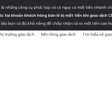
Thông báo quan trọng – Vui lòng đọc ngay
là những công cụ phức tạp và có nguy cơ mất tiền nhanh ch
ác tài khoản khách hàng bán lẻ bị mất tiền khi giao dịch C
ng tôi
liệu bạn có đủ khả năng để chấp nhận rủi ro mất tiền cao h
»
JPN225
hị trường giao dịch
Nền tảng giao dịch
Tìm hiểu về giao
 đợi dữ liệu lạm phát
áu