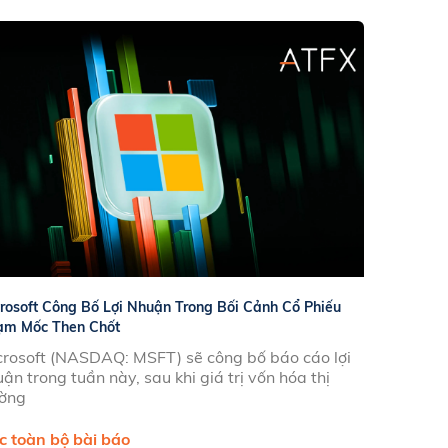
rosoft Công Bố Lợi Nhuận Trong Bối Cảnh Cổ Phiếu
ạm Mốc Then Chốt
crosoft (NASDAQ: MSFT) sẽ công bố báo cáo lợi
ận trong tuần này, sau khi giá trị vốn hóa thị
ường
c toàn bộ bài báo