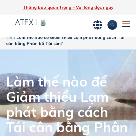
Thông báo quan trọng – Vui lòng đọc ngay
ATFX
»
Phân tích thị trường
»
Tin tức thị trường & Thông tin chi
tiết
»
Làm thế nào để Giảm thiểu Lạm phát bằng cách Tái
cân bằng Phân bổ Tài sản?
Làm thế nào để
Giảm thiểu Lạm
phát bằng cách
Tái cân bằng Phân