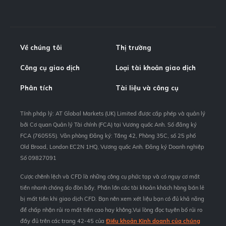
Về chúng tôi
Thị trường
Công cụ giao dịch
Loại tài khoản giao dịch
Phân tích
Tài liệu và công cụ
Tính pháp lý: AT Global Markets (UK) Limited được cấp phép và quản lý
bởi Cơ quan Quản lý Tài chính (FCA) tại Vương quốc Anh. Số đăng ký
FCA (760555). Văn phòng Đăng ký: Tầng 42, Phòng 35C, số 25 phố
Old Broad, London EC2N 1HQ, Vương quốc Anh. Đăng ký Doanh nghiệp
Số 09827091
Cược chênh lệch và CFD là những công cụ phức tạp và có nguy cơ mất
tiền nhanh chóng do đòn bẩy. Phần lớn các tài khoản khách hàng bán lẻ
bị mất tiền khi giao dịch CFD. Bạn nên xem xét liệu bạn có đủ khả năng
để chấp nhận rủi ro mất tiền cao hay không.Vui lòng đọc tuyên bố rủi ro
đầy đủ trên các trang 42-45 của
Điều khoản Kinh doanh của chúng