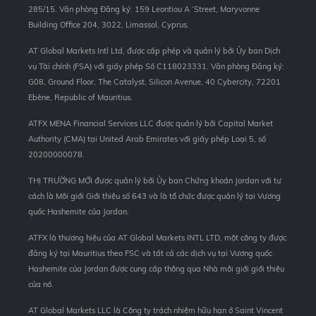
285/15. Văn phòng Đăng ký: 159 Leontiou A ‘Street, Maryvonne
Building Office 204, 3022, Limassol, Cyprus.
AT Global Markets Intl Ltd, được cấp phép và quản lý bởi Ủy ban Dịch
vụ Tài chính (FSA) với giấy phép Số C118023331. Văn phòng Đăng ký:
G08, Ground Floor, The Catalyst, Silicon Avenue, 40 Cybercity, 72201
Ebène, Republic of Mauritius.
ATFX MENA Financial Services LLC được quản lý bởi Capital Market
Authority (CMA) tại United Arab Emirates với giấy phép Loại 5, số
20200000078.
THỊ TRƯỜNG MỚI được quản lý bởi Ủy ban Chứng khoán Jordan với tư
cách là Môi giới Giới thiệu số 643 và là tổ chức được quản lý tại Vương
quốc Hashemite của Jordan.
ATFX là thương hiệu của AT Global Markets INTL LTD, một công ty được
đăng ký tại Mauritius theo FSC và tất cả các dịch vụ tại Vương quốc
Hashemite của Jordan được cung cấp thông qua Nhà môi giới giới thiệu
của nó.
AT Global Markets LLC là Công ty trách nhiệm hữu hạn ở Saint Vincent