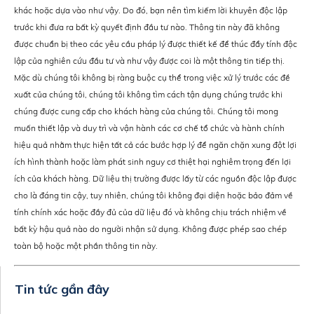
khác hoặc dựa vào như vậy. Do đó, bạn nên tìm kiếm lời khuyên độc lập
trước khi đưa ra bất kỳ quyết định đầu tư nào. Thông tin này đã không
được chuẩn bị theo các yêu cầu pháp lý được thiết kế để thúc đẩy tính độc
lập của nghiên cứu đầu tư và như vậy được coi là một thông tin tiếp thị.
Mặc dù chúng tôi không bị ràng buộc cụ thể trong việc xử lý trước các đề
xuất của chúng tôi, chúng tôi không tìm cách tận dụng chúng trước khi
chúng được cung cấp cho khách hàng của chúng tôi. Chúng tôi mong
muốn thiết lập và duy trì và vận hành các cơ chế tổ chức và hành chính
hiệu quả nhằm thực hiện tất cả các bước hợp lý để ngăn chặn xung đột lợi
ích hình thành hoặc làm phát sinh nguy cơ thiệt hại nghiêm trọng đến lợi
ích của khách hàng. Dữ liệu thị trường được lấy từ các nguồn độc lập được
cho là đáng tin cậy, tuy nhiên, chúng tôi không đại diện hoặc bảo đảm về
tính chính xác hoặc đầy đủ của dữ liệu đó và không chịu trách nhiệm về
bất kỳ hậu quả nào do người nhận sử dụng. Không được phép sao chép
toàn bộ hoặc một phần thông tin này.
Tin tức gần đây