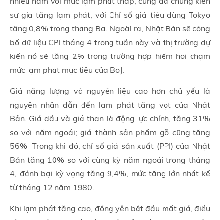
nhiều năm với mức lạm phát thấp, cũng đã chứng kiến
sự gia tăng lạm phát, với Chỉ số giá tiêu dùng Tokyo
tăng 0,8% trong tháng Ba. Ngoài ra, Nhật Bản sẽ công
bố dữ liệu CPI tháng 4 trong tuần này và thị trường dự
kiến nó sẽ tăng 2% trong trường hợp hiếm hoi chạm
mức lạm phát mục tiêu của BoJ.
Giá năng lượng và nguyên liệu cao hơn chủ yếu là
nguyên nhân dẫn đến lạm phát tăng vọt của Nhật
Bản. Giá dầu và giá than là động lực chính, tăng 31%
so với năm ngoái; giá thành sản phẩm gỗ cũng tăng
56%. Trong khi đó, chỉ số giá sản xuất (PPI) của Nhật
Bản tăng 10% so với cùng kỳ năm ngoái trong tháng
4, đánh bại kỳ vọng tăng 9,4%, mức tăng lớn nhất kể
từ tháng 12 năm 1980.
Khi lạm phát tăng cao, đồng yên bắt đầu mất giá, điều