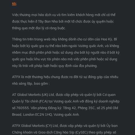
tôi
.
Việc thương mại hóa dịch vụ và tìm kiếm khách hàng mới chỉ có thể
được thực hiện ở Tây Ban Nha bởi một tổ chức được ủy quyền hoặc
thông qua một đại lý có ràng buộc.
Thông tin trên trang web này không dành cho cư dân của Hoa Kỳ, Bỉ
hoặc bất kỳ quốc gia cụ thể nào bên ngoài Vương quốc Anh, và không
nhằm mục đích phân phối hoặc sử dụng cho bất kỳ người nào ở bất kỳ
quốc gia hoặc khu vực tài phán nào mà việc phân phối hoặc sử dụng
này là trái với pháp luật hoặc quy định của địa phương.
ATFX là một thương hiệu chung được ra đời từ sự đóng góp của nhiều
nhà sáng lập, bao gồm :
AT Global Markets (UK) Ltd, được cấp phép và quản lý bởi Cơ quan
Quản lý Tài chính (FCA) tại Vương quốc Anh với đăng ký doanh nghiệp
số 760555. Văn phòng Đăng ký: Tầng 42, Phòng 35C, số 25 phố Old
Broad, London EC2N 1HQ, Vương quốc Anh.
ATFX Global Markets (CY) Ltd, được cấp phép và quản lý bởi Ủy ban
Chứng khoán và Giao dịch Cộng hòa Síp (CySEC) theo giấy phép số