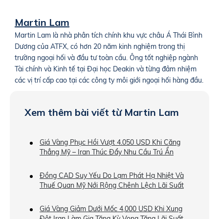
Martin Lam
Martin Lam là nhà phân tích chính khu vực châu Á Thái Bình
Dương của ATFX, có hơn 20 năm kinh nghiệm trong thị
trường ngoại hối và đầu tư toàn cầu. Ông tốt nghiệp ngành
Tài chính và Kinh tế tại Đại học Deakin và từng đảm nhiệm
các vị trí cấp cao tại các công ty môi giới ngoại hối hàng đầu.
Xem thêm bài viết từ Martin Lam
Giá Vàng Phục Hồi Vượt 4.050 USD Khi Căng
Thẳng Mỹ – Iran Thúc Đẩy Nhu Cầu Trú Ẩn
Đồng CAD Suy Yếu Do Lạm Phát Hạ Nhiệt Và
Thuế Quan Mỹ Nới Rộng Chênh Lệch Lãi Suất
Giá Vàng Giảm Dưới Mốc 4,000 USD Khi Xung
Đột Iran Làm Gia Tăng Kỳ Vọng Tăng Lãi Suất