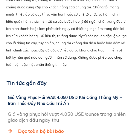
chúng được cung cấp cho khách hàng của chúng tôi. Chúng tôi mong
muốn thiết lập và duy trì và vận hành các cơ chế tổ chức và hành chính
hiệu quả nhằm thực hiện tất cả các bước hợp lý để ngăn chặn xung đột lợi
ích hình thành hoặc làm phát sinh nguy cơ thiệt hại nghiêm trọng đến lợi
ích của khách hàng. Dữ liệu thị trường được lấy từ các nguồn độc lập được
cho là đáng tin cậy, tuy nhiên, chúng tôi không đại diện hoặc bảo đảm về
tính chính xác hoặc đầy đủ của dữ liệu đó và không chịu trách nhiệm về
bất kỳ hậu quả nào do người nhận sử dụng. Không được phép sao chép
toàn bộ hoặc một phần thông tin này.
Tin tức gần đây
Giá Vàng Phục Hồi Vượt 4.050 USD Khi Căng Thẳng Mỹ –
Iran Thúc Đẩy Nhu Cầu Trú Ẩn
Giá vàng phục hồi vượt 4.050 USD/ounce trong phiên
giao dịch đầu ngày thứ
Đọc toàn bộ bài báo