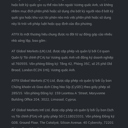
hoặc bất kỳ quốc gia cụ thể nào bên ngoài Vương quốc Anh, và không
nhằm mục đích phân phối hoặc sử dụng cho bất kỳ người nào ở bất kỳ
quốc gia hoặc khu vực tài phán nào mà việc phân phối hoặc sử dụng
này là trái với pháp luật hoặc quy định của địa phương.
ATFX là một thương hiệu chung được ra đời từ sự đóng góp của nhiều
nhà sáng lập, bao gồm :
AT Global Markets (UK) Ltd, được cấp phép và quản lý bởi Cơ quan
Quản lý Tài chính (FCA) tại Vương quốc Anh với đăng ký doanh nghiệp
số 760555. Văn phòng Đăng ký: Tầng 42, Phòng 35C, số 25 phố Old
Broad, London EC2N 1HQ, Vương quốc Anh.
ATFX Global Markets (CY) Ltd, được cấp phép và quản lý bởi Ủy ban
Chứng khoán và Giao dịch Cộng hòa Síp (CySEC) theo giấy phép số
285/15. Văn phòng Đăng ký: 159 Leontiou A ‘Street, Maryvonne
Building Office 204, 3022, Limassol, Cyprus.
AT Global Markets Intl Ltd, được cấp phép và quản lý bởi Ủy ban Dịch
vụ Tài chính (FSA) với giấy phép Số C118023331. Văn phòng Đăng ký:
G08, Ground Floor, The Catalyst, Silicon Avenue, 40 Cybercity, 72201