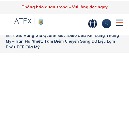
Thông báo quan trọng – Vui lòng đọc ngay
ATFX
»
Phân tích thị trường
»
Tin tức thị trường & Thông tin chi
tiết
»
Giá Vàng Giữ Quanh Mốc 4,450 USD Khi Căng Thẳng
Mỹ – Iran Hạ Nhiệt, Tâm Điểm Chuyển Sang Dữ Liệu Lạm
Phát PCE Của Mỹ
Giá Vàng Giữ
Quanh Mốc 4,450
USD Khi Căng
Thẳng Mỹ – Iran