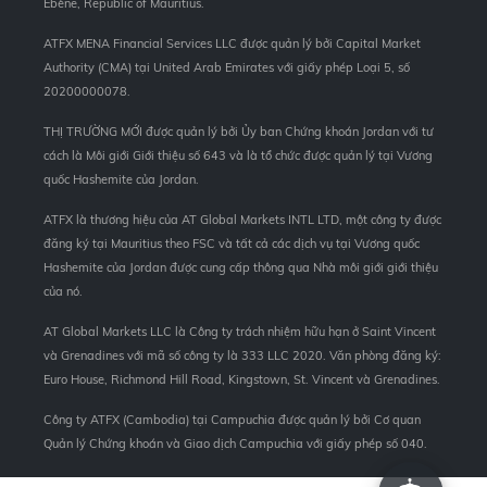
Ebène, Republic of Mauritius.
ATFX MENA Financial Services LLC được quản lý bởi Capital Market
Authority (CMA) tại United Arab Emirates với giấy phép Loại 5, số
20200000078.
THỊ TRƯỜNG MỚI được quản lý bởi Ủy ban Chứng khoán Jordan với tư
cách là Môi giới Giới thiệu số 643 và là tổ chức được quản lý tại Vương
quốc Hashemite của Jordan.
ATFX là thương hiệu của AT Global Markets INTL LTD, một công ty được
đăng ký tại Mauritius theo FSC và tất cả các dịch vụ tại Vương quốc
Hashemite của Jordan được cung cấp thông qua Nhà môi giới giới thiệu
của nó.
AT Global Markets LLC là Công ty trách nhiệm hữu hạn ở Saint Vincent
và Grenadines với mã số công ty là 333 LLC 2020. Văn phòng đăng ký:
Euro House, Richmond Hill Road, Kingstown, St. Vincent và Grenadines.
Công ty ATFX (Cambodia) tại Campuchia được quản lý bởi Cơ quan
Quản lý Chứng khoán và Giao dịch Campuchia với giấy phép số 040.