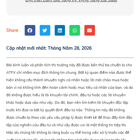
Share
Cập nhật mới nhất:
Tháng Năm 28, 2026
Bài bình luận và phân tích thị trường này đã được bên thứ ba chuẩn bị cho
ATFX chỉ nhằm mục đích thông tin chung. Bất kỳ quan điểm nào được thể
hiện không cấu thành khuyến nghị cá nhân hoặc lời mời chào mua hoặc
bán vì nó không tính đến hoàn cảnh hoặc mục tiêu cá nhân của bạn, và do
đó không được hiểu là lời khuyên tài chính, đầu tư hoặc các lời khuyên
khác hoặc dựa vào như vậy. Do đó, bạn nên tìm kiếm lời khuyên độc lập
trước khi đưa ra bất kỳ quyết định đầu tư nào. Thông tin này đã không
được chuẩn bị theo các yêu cầu pháp lý được thiết kế để thúc đẩy tính độc
lập của nghiên cứu đầu tư và như vậy được coi là một thông tin tiếp thị.
Mặc dù chúng tôi không bị ràng buộc cụ thể trong việc xử lý trước các đề
xuất của chúng tôi, chúng tôi không tìm cách tận dụng chúng trước khi