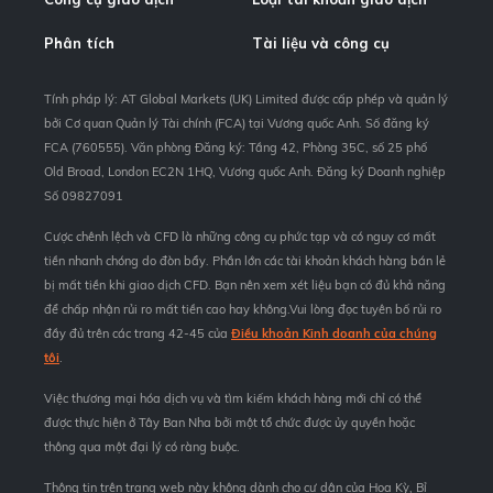
Phân tích
Tài liệu và công cụ
Tính pháp lý: AT Global Markets (UK) Limited được cấp phép và quản lý
bởi Cơ quan Quản lý Tài chính (FCA) tại Vương quốc Anh. Số đăng ký
FCA (760555). Văn phòng Đăng ký: Tầng 42, Phòng 35C, số 25 phố
Old Broad, London EC2N 1HQ, Vương quốc Anh. Đăng ký Doanh nghiệp
Số 09827091
Cược chênh lệch và CFD là những công cụ phức tạp và có nguy cơ mất
tiền nhanh chóng do đòn bẩy. Phần lớn các tài khoản khách hàng bán lẻ
bị mất tiền khi giao dịch CFD. Bạn nên xem xét liệu bạn có đủ khả năng
để chấp nhận rủi ro mất tiền cao hay không.Vui lòng đọc tuyên bố rủi ro
đầy đủ trên các trang 42-45 của
Điều khoản Kinh doanh của chúng
tôi
.
Việc thương mại hóa dịch vụ và tìm kiếm khách hàng mới chỉ có thể
được thực hiện ở Tây Ban Nha bởi một tổ chức được ủy quyền hoặc
thông qua một đại lý có ràng buộc.
Thông tin trên trang web này không dành cho cư dân của Hoa Kỳ, Bỉ