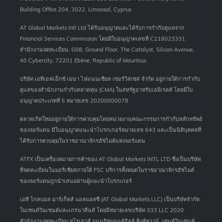
Building Office 204, 3022, Limassol, Cyprus
AT Global Markets Intl Ltd ได้รับอนุญาตและได้รับการกำกับดูแลจาก
Financial Services Commission โดยมีใบอนุญาตเลขที่ C118023331
สำนักงานจดทะเบียน: G08, Ground Floor, The Catalyst, Silicon Avenue,
40 Cybercity, 72201 Ebène, Republic of Mauritius
บริษัท เอทีเอฟเอ็กซ์ เมนา ไฟแนนเชียล เซอร์วิสเซส จำกัด อยู่ภายใต้การกำกับ
ดูแลของสำนักงานกำกับตลาดทุน (CMA) ในสหรัฐอาหรับเอมิเรตส์ โดยมีใบ
อนุญาตประเภทที่ 5 หมายเลข 20200000078
ตลาดเกิดใหม่อยู่ภายใต้การควบคุมโดยหน่วยงานคณะกรรมการกำกับหลักทรัพย์
ของจอร์แดน มีใบอนุญาตแนะนำโบรกเกอร์หมายเลข 643 และเป็นนิติบุคคลที่
ได้รับการควบคุมในราชอาณาจักรฮัชไมต์แห่งจอร์แดน
ATFX เป็นเครื่องหมายการค้าของ AT Global Markets INTL LTD ซึ่งเป็นบริษัท
ที่จดทะเบียนในมอริเชียสภายใต้ FSC บริการทั้งหมดในราชอาณาจักรฮัชไมต์
ของจอร์แดนถูกนำเสนอผ่านผู้แนะนำโบรกเกอร์
เอที โกลบอล มาร์เก็ตส์ แอลแอลซี (AT Global Markets LLC) เป็นบริษัทจำกัด
ในเซนต์วินเซนต์และเกรนาดีนส์ โดยมีหมายเลขบริษัท 333 LLC 2020
สำนักงานจดทะเบียน:ยูโรเฮาส์ ถนนริชมอนด์ฮิลล์ คิงส์ทาวน์, เซนต์วินเซนต์