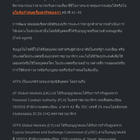
พิจารณาก่อนว่าสามารถรับความเสี่ยง ที่มีโอกาสจะขาดทุนจากลงทุนได้หรือไม่
มในข้อกำหนดเรื่องธุรกิจของเรา
หน้าที่ 42-45
การพัฒนาต่อยอดเชิงพาณิชย์ของบริการและการหาลูกค้าสามารถดำเนินการ
ได้เฉพาะในสเปนเท่านั้นโดยนิติบุคคลที่ได้รับอนุญาตหรือผ่านตัวแทนผูกพัน
(Tied agent)
ข้อมูลในไซต์นี้ไม่ได้มีจุดมุ่งหมายสำหรับผู้พำนักอาศัยในสหรัฐฯ เบลเยี่ยม หรือ
ประเทศใดประเทศหนึ่งนอกสหราชอาณาจักร และไม่ได้มีวัตถุประสงค์เพื่อให้
เผยแพร่หรือใช้โดยบุคคลใดๆ ในประเทศหรือเขตอำนาจศาลที่การเผยแพร่หรือ
การใช้ดังกล่าวอาจขัดกับกฎหมายหรือข้อกำหนดในท้องถิ่น
ATFX เป็นแบรด์ร่วมของกลุ่มนิติบุคคล โดยรวมถึง:
AT Global Markets (UK) Ltd ได้รับอนุญาตและได้รับการกำกับดูแลจาก
Financial Conduct Authority (FCA) ในสหราชอาณาจักร เลขที่จดทะเบียน
760555 สำนักงานจดทะเบียน: อาคาร 42 ชั้น 35C เลขที่ 25 ถนนโอลด์บรอด
กรุงลอนดอน EC2N 1HQ สหราชอาณาจักร
ATFX Global Markets (CY) Ltd ได้รับอนุญาตและได้รับการกำกับดูแลจาก
Cyprus Securities and Exchange Commission (CySEC) ตามใบอนุญาตเลข
ที่ 285/15 สำนักงานจดทะเบียน: 159 Leontiou A’ Street, Maryvonne