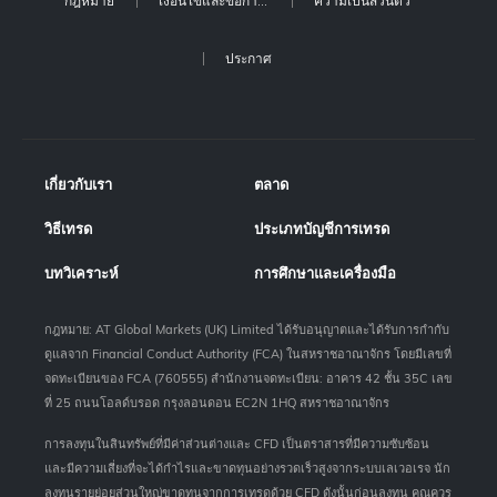
กฎหมาย
เงื่อนไขและข้อกำหนด
ความเป็นส่วนตัว
ประกาศ
เกี่ยวกับเรา
ตลาด
วิธีเทรด
ประเภทบัญชีการเทรด
บทวิเคราะห์
การศึกษาและเครื่องมือ
กฎหมาย: AT Global Markets (UK) Limited ได้รับอนุญาตและได้รับการกำกับ
ดูแลจาก Financial Conduct Authority (FCA) ในสหราชอาณาจักร โดยมีเลขที่
จดทะเบียนของ FCA (760555) สำนักงานจดทะเบียน: อาคาร 42 ชั้น 35C เลข
ที่ 25 ถนนโอลด์บรอด กรุงลอนดอน EC2N 1HQ สหราชอาณาจักร
การลงทุนในสินทรัพย์ที่มีค่าส่วนต่างและ CFD เป็นตราสารที่มีความซับซ้อน
และมีความเสี่ยงที่จะได้กำไรและขาดทุนอย่างรวดเร็วสูงจากระบบเลเวอเรจ นัก
ลงทุนรายย่อยส่วนใหญ่ขาดทุนจากการเทรดด้วย CFD ดังนั้นก่อนลงทุน คุณควร