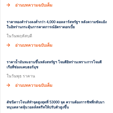
อ่านบทความฉบับเต็ม
ราคาทองคำร่วงลงต่ำกว่า 4,000 ดอลลาร์สหรัฐฯ หลังความขัดแย้ง
ในอิหร่านกระตุ้นการคาดการณ์อัตราดอกเบี้ย
ในวันพฤหัสบดี
อ่านบทความฉบับเต็ม
ราคาน้ำมันทะยานขึ้นหลังสหรัฐฯ โจมตีอิหร่านเพราะการโจมตี
เรือที่ช่องแคบฮอร์มุช
ในวันพุธ ราคาน
อ่านบทความฉบับเต็ม
ดัชนีดาวโจนส์ทำจุดสูงสุดที่ 53000 จุด ความต้องการชิพที่กลับมา
หนุนตลาดหุ้นวอลล์สตรีทให้ปรับตัวสูงขึ้น