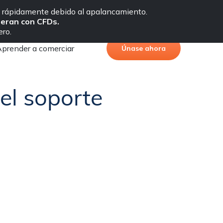
ro rápidamente debido al apalancamiento.
Idioma
Portal de cliente
peran con CFDs.
ero.
prender a comerciar
Únase ahora
56?
el soporte