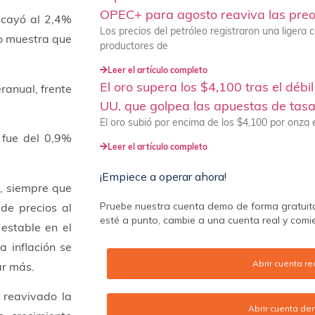
OPEC+ para agosto reaviva las preo
 cayó al 2,4%
Los precios del petróleo registraron una ligera 
to muestra que
productores de
Leer el artículo completo
El oro supera los $4,100 tras el débi
eranual, frente
UU. que golpea las apuestas de tas
El oro subió por encima de los $4,100 por onza
, fue del 0,9%
Leer el artículo completo
¡Empiece a operar ahora!
, siempre que
Pruebe nuestra cuenta demo de forma gratuit
 de precios al
esté a punto, cambie a una cuenta real y comi
estable en el
a inflación se
Abrir cuenta re
ar más.
 reavivado la
Abrir cuenta d