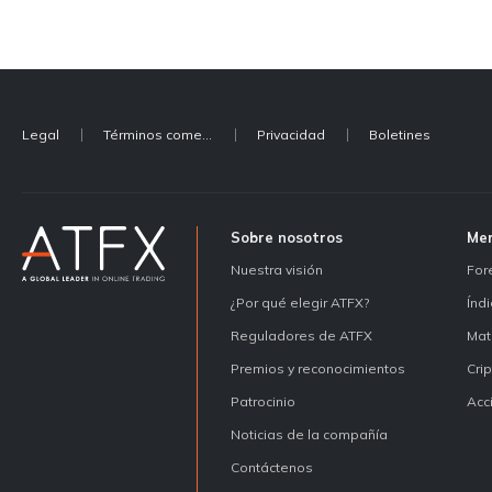
Legal
Términos comerciales
Privacidad
Boletines
Sobre nosotros
Me
Nuestra visión
For
¿Por qué elegir ATFX?
Índ
Reguladores de ATFX
Mat
Premios y reconocimientos
Cri
Patrocinio
Acc
Noticias de la compañía
Contáctenos