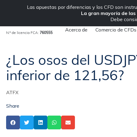
Clientes institucionales
Las apuestas por diferencias y los CFD son inst
La gran mayoría de las
Debe conside
Acerca de
Comercio de CFDs
N.º de licencia FCA:
760555
ATFX
»
Análisis del mercado
»
Noticias del mercado y opiniones
»
¿
¿Los osos del USDJPY
inferior de 121,56?
ATFX
Share