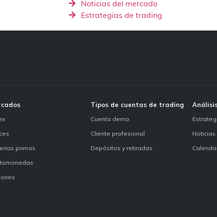
Noticias del mercado
Estrategias de trading
rcados
Tipos de cuentas de trading
Análisi
ex
Cuenta demo
Estrateg
ices
Cliente profesional
Noticias
erias primas
Depósitos y retiradas
Calenda
ptomonedas
iones