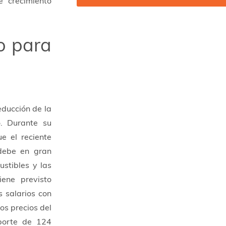
e crecimiento
o para
educción de la
o. Durante su
ue el reciente
 debe en gran
stibles y las
ene previsto
 salarios con
os precios del
porte de 124