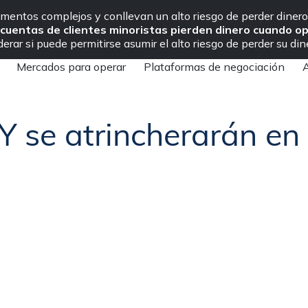
Contáctenos
rumentos complejos y conllevan un alto riesgo de perder dine
 cuentas de clientes minoristas pierden dinero cuando o
rar si puede permitirse asumir el alto riesgo de perder su din
Mercados para operar
Plataformas de negociación
A
Los osos del USDJPY se atrincherarán en el soporte inferior de 121,
 se atrincherarán en 