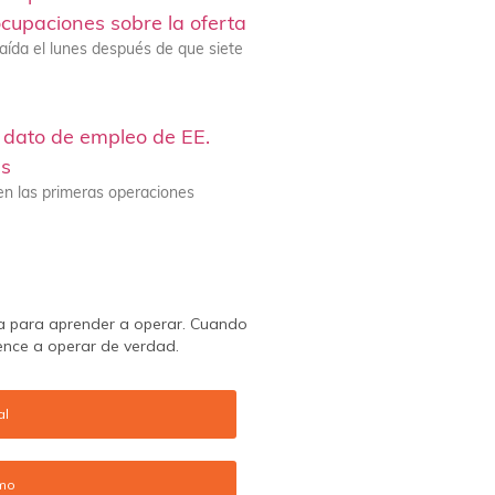
cupaciones sobre la oferta
caída el lunes después de que siete
l dato de empleo de EE.
as
 en las primeras operaciones
a para aprender a operar. Cuando
ence a operar de verdad.
al
emo