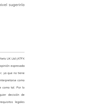
ivel sugeriría
rkets UK Ltd (ATFX
 opinión expresada
r, ya que no tiene
 interpretarse como
e como tal. Por lo
uier decisión de
equisitos legales