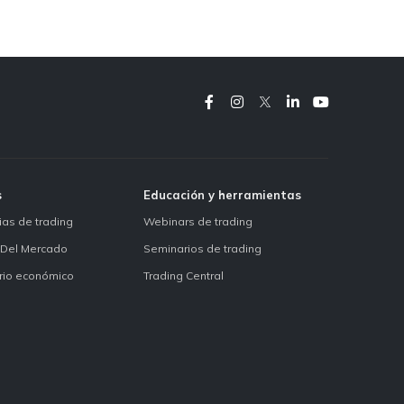
s
Educación y herramientas
ias de trading
Webinars de trading
 Del Mercado
Seminarios de trading
rio económico
Trading Central