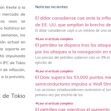
Noticias recientes
ón frente a la
el mercado de
El dólar canadiense cae ante la infla
 Los osos se
de EE. UU. que amplían la brecha de
 histórico en
El dólar canadiense cayó a un mínimo de una s
s semanas, los
Leer el artículo completo
ión actual en
El petróleo se dispara tras los ataqu
nte soporte en
por los ataques a la navegación en 
stá impulsada
Los precios del petróleo subieron casi un 3% el
el IPC de Tokio
ejército de
 de inflación,
Leer el artículo completo
a lo previsto,
El Dow supera los 53,000 puntos mie
semiconductores impulsa a Wall Stre
Las acciones estadounidenses avanzaron el lun
 de Tokio
primera vez por encima de los
Leer el artículo completo
El petróleo cae mientras el aumento