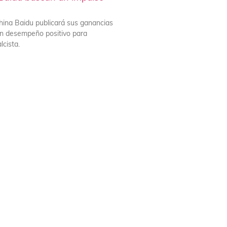
s
china Baidu publicará sus ganancias
un desempeño positivo para
lcista.