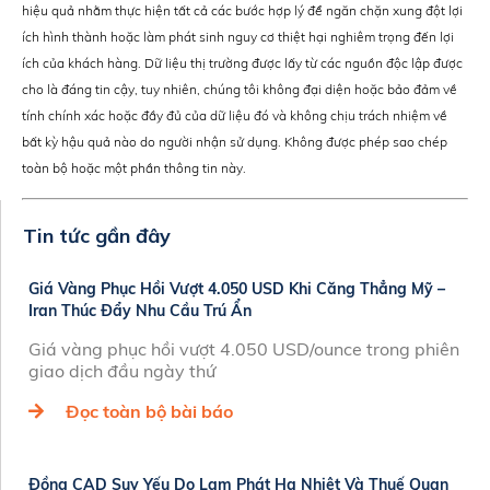
hiệu quả nhằm thực hiện tất cả các bước hợp lý để ngăn chặn xung đột lợi
ích hình thành hoặc làm phát sinh nguy cơ thiệt hại nghiêm trọng đến lợi
ích của khách hàng. Dữ liệu thị trường được lấy từ các nguồn độc lập được
cho là đáng tin cậy, tuy nhiên, chúng tôi không đại diện hoặc bảo đảm về
tính chính xác hoặc đầy đủ của dữ liệu đó và không chịu trách nhiệm về
bất kỳ hậu quả nào do người nhận sử dụng. Không được phép sao chép
toàn bộ hoặc một phần thông tin này.
Tin tức gần đây
Giá Vàng Phục Hồi Vượt 4.050 USD Khi Căng Thẳng Mỹ –
Iran Thúc Đẩy Nhu Cầu Trú Ẩn
Giá vàng phục hồi vượt 4.050 USD/ounce trong phiên
giao dịch đầu ngày thứ
Đọc toàn bộ bài báo
Đồng CAD Suy Yếu Do Lạm Phát Hạ Nhiệt Và Thuế Quan