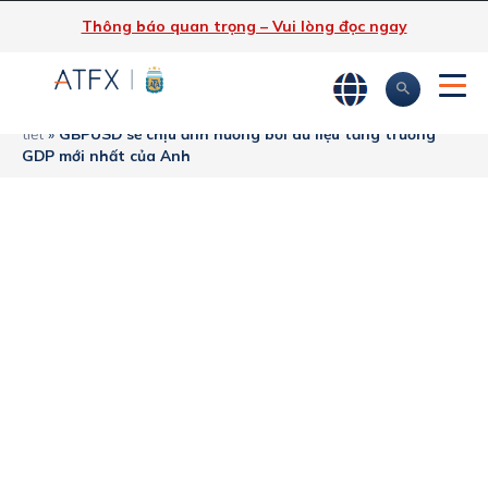
Thông báo quan trọng – Vui lòng đọc ngay
ATFX
»
Phân tích thị trường
»
Tin tức thị trường & Thông tin chi
tiết
»
GBPUSD sẽ chịu ảnh hưởng bởi dữ liệu tăng trưởng
GDP mới nhất của Anh
GBPUSD sẽ chịu
ảnh hưởng bởi dữ
liệu tăng trưởng
GDP mới nhất của