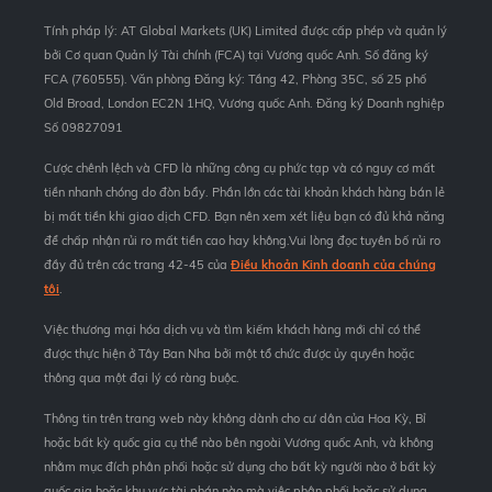
Tính pháp lý: AT Global Markets (UK) Limited được cấp phép và quản lý
bởi Cơ quan Quản lý Tài chính (FCA) tại Vương quốc Anh. Số đăng ký
FCA (760555). Văn phòng Đăng ký: Tầng 42, Phòng 35C, số 25 phố
Old Broad, London EC2N 1HQ, Vương quốc Anh. Đăng ký Doanh nghiệp
Số 09827091
Cược chênh lệch và CFD là những công cụ phức tạp và có nguy cơ mất
tiền nhanh chóng do đòn bẩy. Phần lớn các tài khoản khách hàng bán lẻ
bị mất tiền khi giao dịch CFD. Bạn nên xem xét liệu bạn có đủ khả năng
để chấp nhận rủi ro mất tiền cao hay không.Vui lòng đọc tuyên bố rủi ro
đầy đủ trên các trang 42-45 của
Điều khoản Kinh doanh của chúng
tôi
.
Việc thương mại hóa dịch vụ và tìm kiếm khách hàng mới chỉ có thể
được thực hiện ở Tây Ban Nha bởi một tổ chức được ủy quyền hoặc
thông qua một đại lý có ràng buộc.
Thông tin trên trang web này không dành cho cư dân của Hoa Kỳ, Bỉ
hoặc bất kỳ quốc gia cụ thể nào bên ngoài Vương quốc Anh, và không
nhằm mục đích phân phối hoặc sử dụng cho bất kỳ người nào ở bất kỳ
quốc gia hoặc khu vực tài phán nào mà việc phân phối hoặc sử dụng