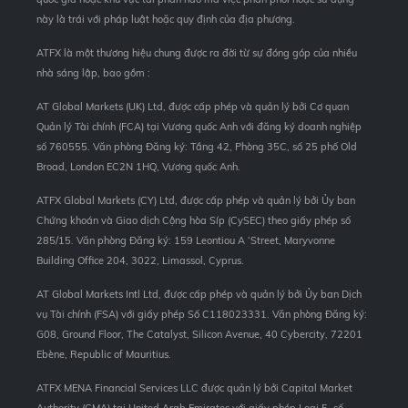
này là trái với pháp luật hoặc quy định của địa phương.
ATFX là một thương hiệu chung được ra đời từ sự đóng góp của nhiều
nhà sáng lập, bao gồm :
AT Global Markets (UK) Ltd, được cấp phép và quản lý bởi Cơ quan
Quản lý Tài chính (FCA) tại Vương quốc Anh với đăng ký doanh nghiệp
số 760555. Văn phòng Đăng ký: Tầng 42, Phòng 35C, số 25 phố Old
Broad, London EC2N 1HQ, Vương quốc Anh.
ATFX Global Markets (CY) Ltd, được cấp phép và quản lý bởi Ủy ban
Chứng khoán và Giao dịch Cộng hòa Síp (CySEC) theo giấy phép số
285/15. Văn phòng Đăng ký: 159 Leontiou A ‘Street, Maryvonne
Building Office 204, 3022, Limassol, Cyprus.
AT Global Markets Intl Ltd, được cấp phép và quản lý bởi Ủy ban Dịch
vụ Tài chính (FSA) với giấy phép Số C118023331. Văn phòng Đăng ký:
G08, Ground Floor, The Catalyst, Silicon Avenue, 40 Cybercity, 72201
Ebène, Republic of Mauritius.
ATFX MENA Financial Services LLC được quản lý bởi Capital Market
Authority (CMA) tại United Arab Emirates với giấy phép Loại 5, số