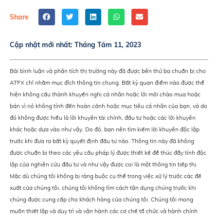
Share
Cập nhật mới nhất:
Tháng Tám 11, 2023
Bài bình luận và phân tích thị trường này đã được bên thứ ba chuẩn bị cho
ATFX chỉ nhằm mục đích thông tin chung. Bất kỳ quan điểm nào được thể
hiện không cấu thành khuyến nghị cá nhân hoặc lời mời chào mua hoặc
bán vì nó không tính đến hoàn cảnh hoặc mục tiêu cá nhân của bạn, và do
đó không được hiểu là lời khuyên tài chính, đầu tư hoặc các lời khuyên
khác hoặc dựa vào như vậy. Do đó, bạn nên tìm kiếm lời khuyên độc lập
trước khi đưa ra bất kỳ quyết định đầu tư nào. Thông tin này đã không
được chuẩn bị theo các yêu cầu pháp lý được thiết kế để thúc đẩy tính độc
lập của nghiên cứu đầu tư và như vậy được coi là một thông tin tiếp thị.
Mặc dù chúng tôi không bị ràng buộc cụ thể trong việc xử lý trước các đề
xuất của chúng tôi, chúng tôi không tìm cách tận dụng chúng trước khi
chúng được cung cấp cho khách hàng của chúng tôi. Chúng tôi mong
muốn thiết lập và duy trì và vận hành các cơ chế tổ chức và hành chính