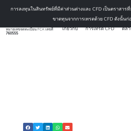
สถาบัน (ในสถาบันนักลงทุน)
การลงทุนในสินทรัพย์ที่มีค่าส่วนต่างและ CFD เป็นตราสารท
ขาดทุนจากการเทรดด้วย CFD ดังนั้นก่
เกี่ยวกับ
การเทรด CFD
ตลา
หมายเลขจดทะเบียน FCA เลขที่
760555
ATFX
»
วิเคราะห์ตลาดลงทุน
»
กลยุทธ์การเทรด
»
วิธีการซื้อขายทองคำใ
วิธีการซื้อขายทองคำใ
สำเร็จในการเทรดทอ
ATFX
กลยุทธ์การเทรด - สำหรับผู้เริ่มต้น
,
ทอง
Share