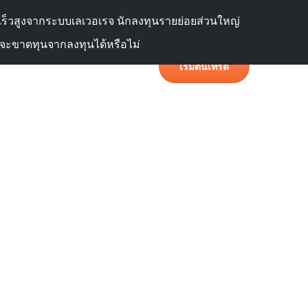
ภาษา
พอร์ทัลลูกค้า
ดเร็วสูงจากระบบเลเวอเรจ นักลงทุนรายย่อยส่วนใหญ่
สจะขาดทุนจากลงทุนได้หรือไม่
เริ่มต้นเทรด
วาม