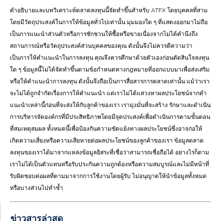
คำอธิบายและบทวิเคราะห์ตลาดลงทุนนี้จัดทำขึ้นสำหรับ ATFX โดยบุคคลที่สาม
โดยมีวัตถุประสงค์ในการให้ข้อมูลทั่วไปเท่านั้น มุมมองใด ๆ ที่แสดงออกมาไม่ถือ
เป็นการแนะนำส่วนตัวหรือการชักชวนให้ซื้อหรือขายเนื่องจากไม่ได้คำนึงถึง
สถานการณ์หรือวัตถุประสงค์ส่วนบุคคลของคุณ ดังนั้นจึงไม่ควรตีความว่า
เป็นการให้คำแนะนำในการลงทุน คุณจึงควรศึกษาด้วยตัวเองก่อนตัดสินใจลงทุน
ใด ๆ ข้อมูลนี้ไม่ได้จัดทำขึ้นตามข้อกำหนดทางกฎหมายที่ออกแบบมาเพื่อส่งเสริม
หรือให้คำแนะนำการลงทุน ดังนั้นจึงถือเป็นการสื่อสารการตลาดเท่านั้น แม้ว่าเรา
จะไม่ได้ถูกจำกัดเรื่องการให้คำแนะนำ แต่เราไม่ได้แสวงหาผลประโยชน์จากคำ
แนะนำเหล่านี้ก่อนที่จะส่งให้กับลูกค้าของเรา เรามุ่งมั่นที่จะสร้าง รักษาและดำเนิน
การบริหารจัดองค์กรที่มีประสิทธิภาพโดยมีจุดประสงค์เพื่อดำเนินการตามขั้นตอน
ที่สมเหตุสมผล ทั้งหมดนี้เพื่อป้องกันความขัดแย้งทางผลประโยชน์ซึ่งอาจก่อให้
เกิดความเสี่ยงหรือความเสียหายต่อผลประโยชน์ของลูกค้าของเรา ข้อมูลตลาด
ลงทุนของเราได้มาจากแหล่งข้อมูลอิสระที่เชื่อว่าสามารถเชื่อถือได้ อย่างไรก็ตาม
เราไม่ได้เป็นตัวแทนหรือรับประกันความถูกต้องหรือความสมบูรณ์และไม่มีหน้าที่
รับผิดชอบต่อผลที่ตามมาจากการใช้งานโดยผู้รับ ไม่อนุญาตให้นำข้อมูลทั้งหมด
หรือบางส่วนไปทำซ้ำ
ข่าวสารล่าสุด