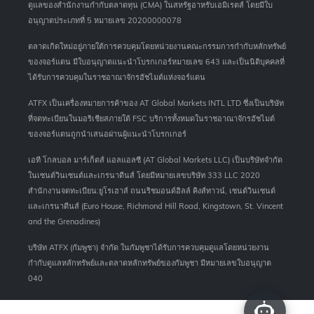
ดูแลของสำนักงานกำกับตลาดทุน (CMA) ในสหรัฐอาหรับเอมิเรตส์ โดยมีใบ
อนุญาตประเภทที่ 5 หมายเลข 20200000078
ตลาดเกิดใหม่อยู่ภายใต้การควบคุมโดยหน่วยงานคณะกรรมการกำกับหลักทรัพย์
ของจอร์แดน มีใบอนุญาตแนะนำโบรกเกอร์หมายเลข 643 และเป็นนิติบุคคลที่
ได้รับการควบคุมในราชอาณาจักรฮัชไมต์แห่งจอร์แดน
ATFX เป็นเครื่องหมายการค้าของ AT Global Markets INTL LTD ซึ่งเป็นบริษัท
ที่จดทะเบียนในมอริเชียสภายใต้ FSC บริการทั้งหมดในราชอาณาจักรฮัชไมต์
ของจอร์แดนถูกนำเสนอผ่านผู้แนะนำโบรกเกอร์
เอที โกลบอล มาร์เก็ตส์ แอลแอลซี (AT Global Markets LLC) เป็นบริษัทจำกัด
ในเซนต์วินเซนต์และเกรนาดีนส์ โดยมีหมายเลขบริษัท 333 LLC 2020
สำนักงานจดทะเบียน:ยูโรเฮาส์ ถนนริชมอนด์ฮิลล์ คิงส์ทาวน์, เซนต์วินเซนต์
และเกรนาดีนส์ (Euro House, Richmond Hill Road, Kingstown, St. Vincent
and the Grenadines)
บริษัท ATFX (กัมพูชา) จำกัด ในกัมพูชาได้รับการควบคุมดูแลโดยหน่วยงาน
กำกับดูแลหลักทรัพย์และตลาดหลักทรัพย์ของกัมพูชา มีหมายเลขใบอนุญาต
040