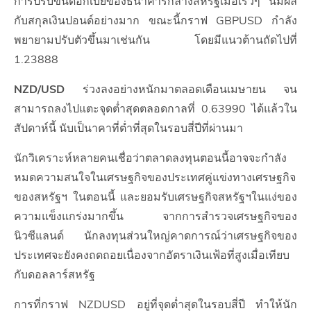
การปรับขึ้นดอกเบี้ยของธนาคารกลางสหรัฐเมื่อเร็วๆ นี้มีผล
กับสกุลเงินปอนด์อย่างมาก ขณะนี้กราฟ GBPUSD กำลัง
พยายามปรับตัวขึ้นมาเช่นกัน โดยมีแนวต้านถัดไปที่
1.23888
NZD/USD
ร่วงลงอย่างหนักมาตลอดเดือนเมษายน จน
สามารถลงไปแตะจุดต่ำสุดตลอดกาลที่ 0.63990 ได้แล้วใน
สัปดาห์นี้ นับเป็นาคาที่ต่ำที่สุดในรอบสี่ปีที่ผ่านมา
นักวิเคราะห์หลายคนเชื่อว่าตลาดลงทุนตอนนี้อาจจะกำลัง
หมดความสนใจในเศรษฐกิจของประเทศคู่แข่งทางเศรษฐกิจ
ของสหรัฐฯ ในตอนนี้ และยอมรับเศรษฐกิจสหรัฐฯในแง่ของ
ความแข็งแกร่งมากขึ้น จากการสำรวจเศรษฐกิจของ
นิวซีแลนด์ นักลงทุนส่วนใหญ่คาดการณ์ว่าเศรษฐกิจของ
ประเทศจะยังคงถดถอยเนื่องจากอัตราเงินเฟ้อที่สูงเมื่อเทียบ
กับดอลลาร์สหรัฐ
การที่กราฟ NZDUSD อยู่ที่จุดต่ำสุดในรอบสี่ปี ทำให้นัก