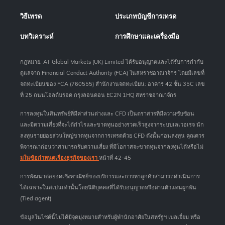
วิธีเทรด
ประเภทบัญชีการเทรด
บทวิเคราะห์
การศึกษาและเครื่องมือ
กฎหมาย: AT Global Markets (UK) Limited ได้รับอนุญาตและได้รับการกำกับ
ดูแลจาก Financial Conduct Authority (FCA) ในสหราชอาณาจักร โดยมีเลขที่
จดทะเบียนของ FCA (760555) สำนักงานจดทะเบียน: อาคาร 42 ชั้น 35C เลข
ที่ 25 ถนนโอลด์บรอด กรุงลอนดอน EC2N 1HQ สหราชอาณาจักร
การลงทุนในสินทรัพย์ที่มีค่าส่วนต่างและ CFD เป็นตราสารที่มีความซับซ้อน
และมีความเสี่ยงที่จะได้กำไรและขาดทุนอย่างรวดเร็วสูงจากระบบเลเวอเรจ นัก
ลงทุนรายย่อยส่วนใหญ่ขาดทุนจากการเทรดด้วย CFD ดังนั้นก่อนลงทุน คุณควร
พิจารณาก่อนว่าสามารถรับความเสี่ยง ที่มีโอกาสจะขาดทุนจากลงทุนได้หรือไม่
มในข้อกำหนดเรื่องธุรกิจของเรา
หน้าที่ 42-45
การพัฒนาต่อยอดเชิงพาณิชย์ของบริการและการหาลูกค้าสามารถดำเนินการ
ได้เฉพาะในสเปนเท่านั้นโดยนิติบุคคลที่ได้รับอนุญาตหรือผ่านตัวแทนผูกพัน
(Tied agent)
ข้อมูลในไซต์นี้ไม่ได้มีจุดมุ่งหมายสำหรับผู้พำนักอาศัยในสหรัฐฯ เบลเยี่ยม หรือ