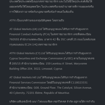
ประเทศใดประเทศหนึ่งนอกสหราชอาณาจักร และไม่ได้มีวัตถุประสงค์เพื่อให้
เผยแพร่หรือใช้โดยบุคคลใดๆ ในประเทศหรือเขตอำนาจศาลที่การเผยแพร่หรือ
การใช้ดังกล่าวอาจขัดกับกฎหมายหรือข้อกำหนดในท้องถิ่น
ATFX เป็นแบรด์ร่วมของกลุ่มนิติบุคคล โดยรวมถึง:
AT Global Markets (UK) Ltd ได้รับอนุญาตและได้รับการกำกับดูแลจาก
Financial Conduct Authority (FCA) ในสหราชอาณาจักร เลขที่จดทะเบียน
760555 สำนักงานจดทะเบียน: อาคาร 42 ชั้น 35C เลขที่ 25 ถนนโอลด์บรอด
กรุงลอนดอน EC2N 1HQ สหราชอาณาจักร
ATFX Global Markets (CY) Ltd ได้รับอนุญาตและได้รับการกำกับดูแลจาก
Cyprus Securities and Exchange Commission (CySEC) ตามใบอนุญาตเลข
ที่ 285/15 สำนักงานจดทะเบียน: 159 Leontiou A’ Street, Maryvonne
Building Office 204, 3022, Limassol, Cyprus
AT Global Markets Intl Ltd ได้รับอนุญาตและได้รับการกำกับดูแลจาก
Financial Services Commission โดยมีใบอนุญาตเลขที่ C118023331
สำนักงานจดทะเบียน: G08, Ground Floor, The Catalyst, Silicon Avenue,
40 Cybercity, 72201 Ebène, Republic of Mauritius
บริษัท เอทีเอฟเอ็กซ์ เมนา ไฟแนนเชียล เซอร์วิสเซส จำกัด อยู่ภายใต้การกำกับ