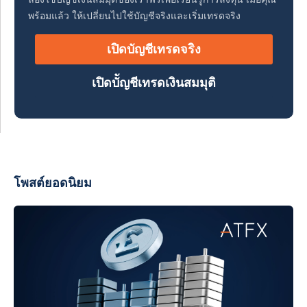
พร้อมแล้ว ให้เปลี่ยนไปใช้บัญชีจริงและเริ่มเทรดจริง
เปิดบัญชีเทรดจริง
เปิดบััญชีเทรดเงินสมมุติ
โพสต์ยอดนิยม