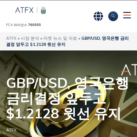
FCA 라이선스
760555
ATFX
»
시장 분석
»
마켓 뉴스 및 자료
»
GBP/USD, 영국은행 금리
결정 앞두고 $1.2128 윗선 유지
GBP/USD, 영국은행
금리결정 앞두고
$1.2128 윗선 유지
ATFX