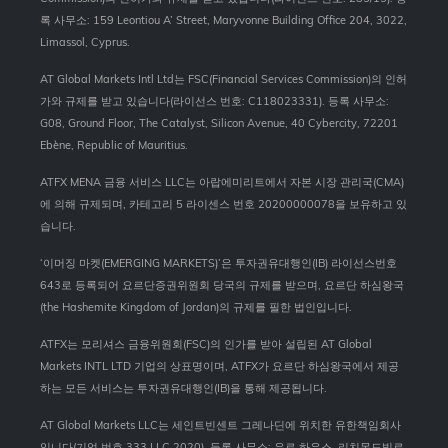
록 사무소: 159 Leontiou A’ Street, Maryvonne Building Office 204, 3022,
Limassol, Cyprus.
AT Global Markets Intl Ltd는 FSC(Financial Services Commission)의 인허
가와 규제를 받고 있습니다(라이선스 번호: C118023331). 등록 사무소:
G08, Ground Floor, The Catalyst, Silicon Avenue, 40 Cybercity, 72201
Ebène, Republic of Mauritius.
ATFX MENA 금융 서비스 LLC는 아랍에미리트에서 자본 시장 관리국(CMA)
에 의해 규제되며, 카테고리 5 라이센스 번호 20200000078을 보유하고 있
습니다.
‘이머징 마켓(EMERGING MARKETS)’은 투자권유대행인(IB) 라이선스번호
643로 등록되어 요르단증권위원회 당국의 규제를 받으며, 요르단 하심왕국
(the Hashemite Kingdom of Jordan)의 규제를 필한 법인입니다.
ATFX는 모리셔스 금융위원회(FSC)의 인가를 받아 설립된 AT Global
Markets INTL LTD 기업의 상표명이며, ATFX가 요르단 하심왕국에서 제공
하는 모든 서비스는 투자권유대행인(IB)을 통해 제공됩니다.
AT Global Markets LLC는 세인트빈센트 그레나딘에 위치한 유한책임회사
입니다(기업 번호 333 LLC 2020). 등록 사무소: 유로 하우스, 리치몬드빌로,