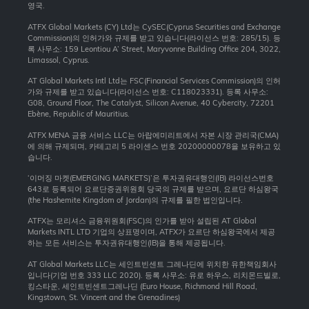
영국.
ATFX Global Markets (CY) Ltd는 CySEC(Cyprus Securities and Exchange
Commission)의 인허가와 규제를 받고 있습니다(라이선스 번호: 285/15). 등
록 사무소: 159 Leontiou A’ Street, Maryvonne Building Office 204, 3022,
Limassol, Cyprus.
AT Global Markets Intl Ltd는 FSC(Financial Services Commission)의 인허
가와 규제를 받고 있습니다(라이선스 번호: C118023331). 등록 사무소:
G08, Ground Floor, The Catalyst, Silicon Avenue, 40 Cybercity, 72201
Ebène, Republic of Mauritius.
ATFX MENA 금융 서비스 LLC는 아랍에미리트에서 자본 시장 관리국(CMA)
에 의해 규제되며, 카테고리 5 라이센스 번호 20200000078을 보유하고 있
습니다.
‘이머징 마켓(EMERGING MARKETS)’은 투자권유대행인(IB) 라이선스번호
643로 등록되어 요르단증권위원회 당국의 규제를 받으며, 요르단 하심왕국
(the Hashemite Kingdom of Jordan)의 규제를 필한 법인입니다.
ATFX는 모리셔스 금융위원회(FSC)의 인가를 받아 설립된 AT Global
Markets INTL LTD 기업의 상표명이며, ATFX가 요르단 하심왕국에서 제공
하는 모든 서비스는 투자권유대행인(IB)을 통해 제공됩니다.
AT Global Markets LLC는 세인트빈센트 그레나딘에 위치한 유한책임회사
입니다(기업 번호 333 LLC 2020). 등록 사무소: 유로 하우스, 리치몬드빌로,
킹스타운, 세인트빈센트그레나딘 (Euro House, Richmond Hill Road,
Kingstown, St. Vincent and the Grenadines)