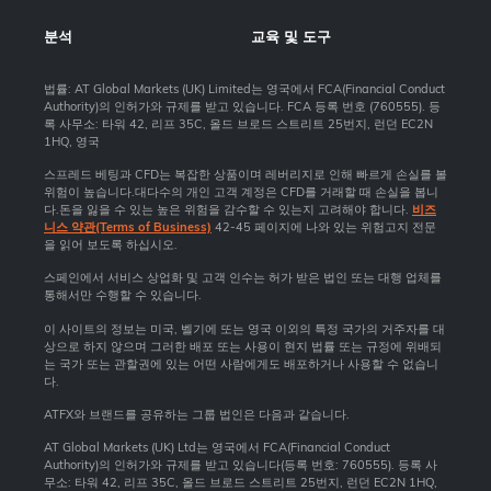
분석
교육 및 도구
법률: AT Global Markets (UK) Limited는 영국에서 FCA(Financial Conduct
Authority)의 인허가와 규제를 받고 있습니다. FCA 등록 번호 (760555). 등
록 사무소: 타워 42, 리프 35C, 올드 브로드 스트리트 25번지, 런던 EC2N
1HQ, 영국
스프레드 베팅과 CFD는 복잡한 상품이며 레버리지로 인해 빠르게 손실를 볼
위험이 높습니다.대다수의 개인 고객 계정은 CFD를 거래할 때 손실을 봅니
다.돈을 잃을 수 있는 높은 위험을 감수할 수 있는지 고려해야 합니다.
비즈
니스 약관(Terms of Business)
42-45 페이지에 나와 있는 위험고지 전문
을 읽어 보도록 하십시오.
스페인에서 서비스 상업화 및 고객 인수는 허가 받은 법인 또는 대행 업체를
통해서만 수행할 수 있습니다.
이 사이트의 정보는 미국, 벨기에 또는 영국 이외의 특정 국가의 거주자를 대
상으로 하지 않으며 그러한 배포 또는 사용이 현지 법률 또는 규정에 위배되
는 국가 또는 관할권에 있는 어떤 사람에게도 배포하거나 사용할 수 없습니
다.
ATFX와 브랜드를 공유하는 그룹 법인은 다음과 같습니다.
AT Global Markets (UK) Ltd는 영국에서 FCA(Financial Conduct
Authority)의 인허가와 규제를 받고 있습니다(등록 번호: 760555). 등록 사
무소: 타워 42, 리프 35C, 올드 브로드 스트리트 25번지, 런던 EC2N 1HQ,