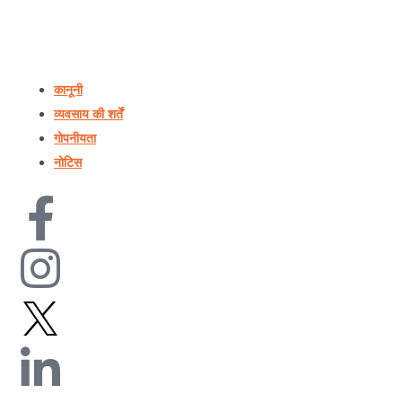
कानूनी
व्यवसाय की शर्तें
गोपनीयता
नोटिस