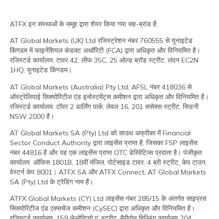
ATFX इन संस्थाओं के समूह द्वारा शेयर किया गया सह-ब्रांड है:
AT Global Markets (UK) Ltd रजिस्‍ट्रेशन नंबर 760555 से यूनाइटेड
किंगडम में फाइनेंशियल कंडक्‍ट अथॉरिटी (FCA) द्वारा अधिकृत और विनियमित है।
रजिस्‍टर्ड कार्यालय: टावर 42, लीफ 35C, 25 ओल्ड ब्रॉड स्ट्रीट, लंदन EC2N
1HQ, यूनाइटेड किंगडम।
AT Global Markets (Australia) Pty Ltd, AFSL नंबर 418036 से
ऑस्ट्रेलियाई सिक्योरिटीज एंड इन्वेस्टमेंट्स कमीशन द्वारा अधिकृत और विनियमित है।
रजिस्‍टर्ड कार्यालय: टॉवर 2 डार्लिंग पार्क, लेवल 16, 201 ससेक्स स्ट्रीट, सिडनी
NSW 2000 है।
AT Global Markets SA (Pty) Ltd को साउथ अफ्रीका में Financial
Sector Conduct Authority द्वारा लाइसेंस प्राप्त है, जिसका FSP लाइसेंस
नंबर 44816 है और यह एक लाइसेंस प्राप्त OTC डेरिवेटिव्स प्रदाता है। पंजीकृत
कार्यालय: ऑफिस 1801B, 18वीं मंजिल, पोर्टसाइड टावर, 4 ब्री स्ट्रीट, केप टाउन,
वेस्टर्न केप 8001। ATFX SA और ATFX Connect, AT Global Markets
SA (Pty) Ltd के ट्रेडिंग नाम हैं।
ATFX Global Markets (CY) Ltd लाइसेंस नंबर 285/15 के अंतर्गत साइप्रस
सिक्योरिटीज एंड एक्सचेंज कमीशन (CySEC) द्वारा अधिकृत और विनियमित है।
रजिस्‍टर्ड कार्यालय: 159 लेओन्टियो ए’ स्ट्रीट, मैरीवोन बिल्डिंग कार्यालय 204,