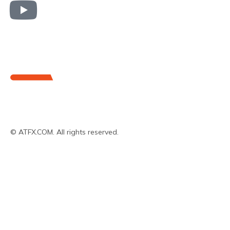
© ATFX.COM. All rights reserved.
हमारे बारे में
बाज़ार
बाज़ार विश्लेषण
अकाउंट के प्रकार
शिक्षा और टूल
इंट्रोड्यूजिंग ब्रोकर