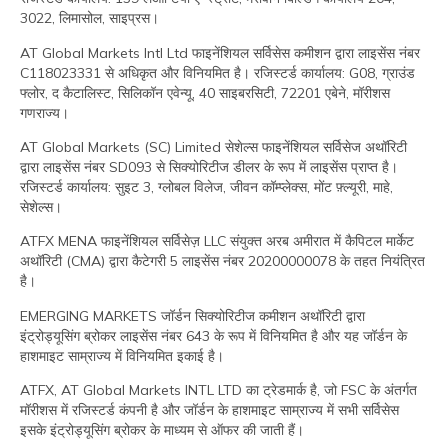
3022, लिमासोल, साइप्रस।
AT Global Markets Intl Ltd फाइनेंशियल सर्विसेस कमीशन द्वारा लाइसेंस नंबर
C118023331 से अधिकृत और विनियमित है। रजिस्‍टर्ड कार्यालय: G08, ग्राउंड
फ्लोर, द कैटालिस्ट, सिलिकॉन एवेन्यू, 40 साइबरसिटी, 72201 एबेने, मॉरीशस
गणराज्य।
AT Global Markets (SC) Limited सेशेल्स फाइनेंशियल सर्विसेज अथॉरिटी
द्वारा लाइसेंस नंबर SD093 से सिक्योरिटीज डीलर के रूप में लाइसेंस प्राप्त है।
रजिस्‍टर्ड कार्यालय: सुइट 3, ग्लोबल विलेज, जीवन कॉम्प्लेक्स, मोंट फ़्ल्यूरी, माहे,
सेशेल्स।
ATFX MENA फाइनेंशियल सर्विसेज़ LLC संयुक्त अरब अमीरात में कैपिटल मार्केट
अथॉरिटी (CMA) द्वारा कैटेगरी 5 लाइसेंस नंबर 20200000078 के तहत नियंत्रित
है।
EMERGING MARKETS जॉर्डन सिक्योरिटीज कमीशन अथॉरिटी द्वारा
इंट्रोड्यूसिंग ब्रोकर लाइसेंस नंबर 643 के रूप में विनियमित है और यह जॉर्डन के
हाशमाइट साम्राज्य में विनियमित इकाई है।
ATFX, AT Global Markets INTL LTD का ट्रेडमार्क है, जो FSC के अंतर्गत
मॉरीशस में रजिस्‍टर्ड कंपनी है और जॉर्डन के हाशमाइट साम्राज्य में सभी सर्विसेस
इसके इंट्रोड्यूसिंग ब्रोकर के माध्यम से ऑफर की जाती हैं।