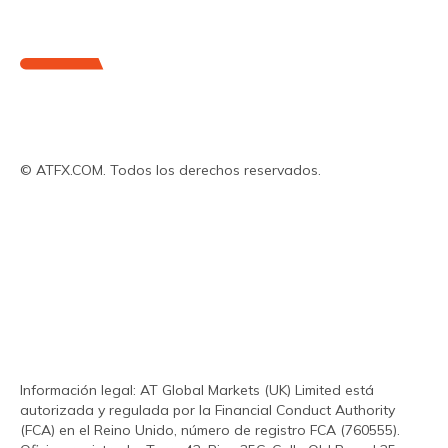
© ATFX.COM. Todos los derechos reservados.
Sobre nosotros
Mercados
Tipos de cuentas de trading
Análisis
Educación y herramientas
Información legal: AT Global Markets (UK) Limited está
autorizada y regulada por la Financial Conduct Authority
(FCA) en el Reino Unido, número de registro FCA (760555).