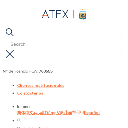
N.º de licencia FCA:
760555
Clientes institucionales
Contáctenos
Idioma
한국어
العربية
Tiếng Việt
Español
ไทย
简体中文