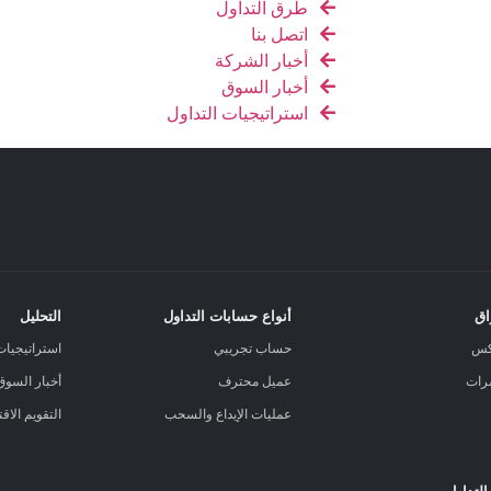
طرق التداول
اتصل بنا
أخبار الشركة
أخبار السوق
استراتيجيات التداول
اق
أنواع حسابات التداول
التحليل
كس
حساب تجريبي
استراتيجيات
رات
عميل محترف
أخبار السوق
عمليات الإيداع والسحب
التقويم الاق