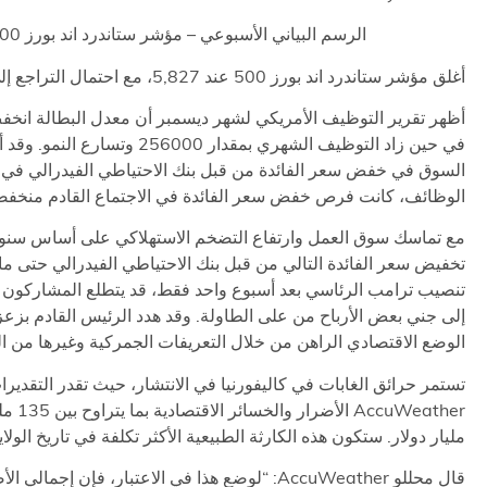
الرسم البياني الأسبوعي – مؤشر ستاندرد اند بورز 500
أغلق مؤشر ستاندرد اند بورز 500 عند 5,827، مع احتمال التراجع إلى 5,000.
في حين زاد التوظيف الشهري بمقدار 256000 وتس
السوق في خفض سعر الفائدة من قبل بنك الاحتياطي الفيدرالي في ين
الوظائف، كانت فرص خفض سعر الفائدة في الاجتماع القادم منخفضة
مع تماسك سوق العمل وارتفاع التضخم الاستهلاكي على أساس سنوي،
تنصيب ترامب الرئاسي بعد أسبوع واحد فقط، قد يتطلع المشاركون ف
إلى جني بعض الأرباح من على الطاولة. وقد هدد الرئيس القادم بزع
الوضع الاقتصادي الراهن من خلال التعريفات الجمركية وغيرها من الت
تستمر حرائق الغابات في كاليفورنيا في الانتشار، حيث تقدر التقديرا
مليار دولار. ستكون هذه الكارثة الطبيعية الأكثر تكلفة في تاريخ الولا
قال محللو AccuWeather: “لوضع هذا في الاعتبار، فإن إجما