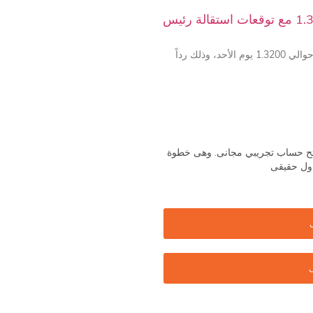
الإسترليني دولار يتراجع إلى ما يقارب 1.3200 مع توقعات استقالة رئيس
انخفض الجنيه الإسترليني مقابل الدولار الأمريكي إلى حوالي 1.3200 يوم الأحد، وذلك رداً
 فتح حساب تجريبي مجانى. وهى خطوة
اول حقيقى
ى