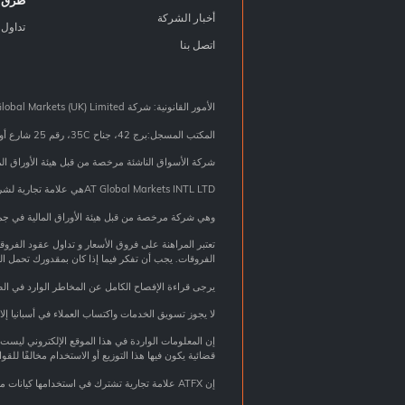
طرق ا
أخبار الشركة
تداول 
اتصل بنا
الأمور القانونية: شركة AT Global Markets (UK) Limited هي شركة مرخصة وخاضعة للرقابة من جانب هيئة السلوك المالي (FCA) في المملكة المتحدة ورقم التسجيل من هيئة FCA هو (760555).
المكتب المسجل:برج 42، جناح 35C، رقم 25 شارع أولد برود ، لندن EC2N 1HQ، المملكة المتحدة.
شركة الأسواق الناشئة مرخصة من قبل هيئة الأوراق المالية الأردنية رخصة وسيط مُعر
AT Global Markets INTL LTDهي علامة تجارية لشركة ATFX
وهي شركة مرخصة من قبل هيئة الأوراق المالية في جمه
تعتبر المراهنة على فروق الأسعار و تداول عقود الفرو
الفروقات. يجب أن تفكر فيما إذا كان بمقدورك تحمل ال
يرجى قراءة الإفصاح الكامل عن المخاطر الوارد في الصفحات من 42 إلى 45 من شروط ا
لا يجوز تسويق الخدمات واكتساب العملاء في أسبانيا
إن المعلومات الواردة في هذا الموقع الإلكتروني ليست 
قضائية يكون فيها هذا التوزيع أو الاستخدام مخالفًا للقوان
إن ATFX علامة تجارية تشترك في استخدامها كيانات مختلفة في المجموعة والتي تشمل: