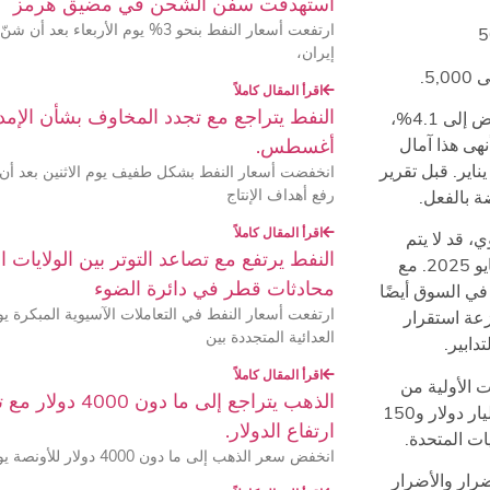
استهدفت سفن الشحن في مضيق هرمز
ارتفعت أسعار النفط بنحو 3% يوم الأر
إيران،
اقرأ المقال كاملاً
النفط يتراجع مع تجدد المخاوف بشأن الإمدا
أظهر تقرير التوظيف الأمريكي لشهر ديسمبر أن معدل البطالة انخفض إلى 4.1%،
أغسطس.
ارع النمو. وقد أنهى هذا آمال
اير. قبل تقرير
انخفضت أسعار النفط بشكل طفيف يوم الاثنين بعد أن
رفع أهداف الإنتاج
 بالفعل.
اقرأ المقال كاملاً
 قد لا يتم
النفط يرتفع مع تصاعد التوتر بين الولايات 
تخفيض سعر الفائدة التالي من قبل بنك الاحتياطي الفيدرالي حتى مايو 2025. مع
محادثات قطر في دائرة الضوء
ي السوق أيضًا
ارتفعت أسعار النفط في التعاملات الآسيوية المبكرة يوم
زعة استقرار
العدائية المتجددة بين
دابير.
اقرأ المقال كاملاً
ت الأولية من
الذهب يتراجع إلى م
AccuWeather الأضرار والخسائر الاقتصادية بما يتراوح بين 135 مليار دولار و150
ارتفاع الدولار.
يات المتحدة.
انخفض سعر الذهب إلى ما دون 4000 دولار للأونصة يوم الأربعاء لأول مرة منذ
لي الأضرار والأضرار