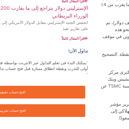
اقرأ المقال كاملاً
الاقتصادية الناجمة عن كارثة حرائق الغابات هذه يمكن أن تصل إلى ما يقرب من 4٪
الوزراء البريطاني
تويات الرسم البياني ليوم واحد (92 ألف دولار – 88 ألف دولار)، تم
على تقارير تفيد
نحو هذه
كوين في موقف
اقرأ المقال كاملاً
تداول الآن!
دها، لكنها توقفت عند مستوى 6000 نقطة. التصحيح
“يمكنك البدء فى تعلم التداول عبر الانترنت بواسطة
أولى للتدرب ونقطة انطلاق ممتازة قبل فتح حساب تد
لكبرى مركز
“
 تشيس وبنك
أوف أمريكا وويلز فارجو وسيتي جروب وشركة تصنيع الرقائق الرئيسية TSMC عن
افتح حساب حقيقى
تقرير مؤشر
لاكي إلى
افتح حساب تجريب
ودًا.