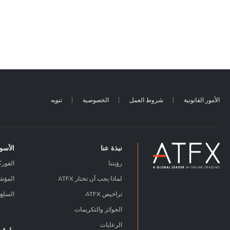
الأمور القانونية
شروط العمل
الخصوصية
تنويه
نبذة عنا
الأسو
رؤيتنا
الفور
لماذا يجب أن تختار ATFX
المؤش
تراخيص ATFX
السلع
الجوائز والتكريمات
الرعايات