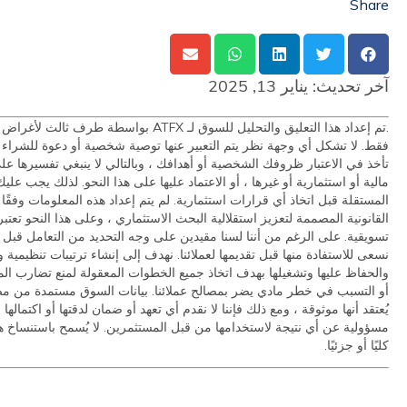
Share
آخر تحديث:
يناير 13, 2025
.تم إعداد هذا التعليق والتحليل للسوق لـ ATFX بواسطة ط
فقط. لا تشكل أي وجهة نظر يتم التعبير عنها توصية شخصية أو دعوة للشراء أو ا
تأخذ في الاعتبار ظروفك الشخصية أو أهدافك ، وبالتالي لا ينبغي تفسيرها عل
مالية أو استثمارية أو غيرها ، أو الاعتماد عليها على هذا النحو. لذلك يجب ع
المستقلة قبل اتخاذ أي قرارات استثمارية. لم يتم إعداد هذه المعلومات وفقًا
القانونية المصممة لتعزيز استقلالية البحث الاستثماري ، وعلى هذا النحو تعتبر
تسويقية. على الرغم من أننا لسنا مقيدين على وجه التحديد من التعامل قبل توصيا
نسعى للاستفادة منها قبل تقديمها لعملائنا. نهدف إلى إنشاء ترتيبات تنظيمية و
والحفاظ عليها وتشغيلها بهدف اتخاذ جميع الخطوات المعقولة لمنع تضارب ا
أو التسبب في خطر مادي يضر بمصالح عملائنا. بيانات السوق مستمدة من م
يُعتقد أنها موثوقة ، ومع ذلك فإننا لا نقدم أي تعهد أو ضمان لدقتها أو اكتمالها 
مسؤولية عن أي نتيجة لاستخدامها من قبل المستثمرين. لا يُسمح باستنساخ ه
كليًا أو جزئيًا.