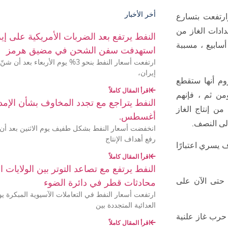
أخر الأخبار
رتفعت بتسارع
دادات الغاز من
النفط يرتفع بعد الضربات الأمريكية على إير
اثة أسابيع ، مسببة
استهدفت سفن الشحن في مضيق هرمز
ارتفعت أسعار النفط بنحو 3% يوم الأر
إيران،
وم أنها ستقطع
اقرأ المقال كاملاً
من ثم ، فإنهم
النفط يتراجع مع تجدد المخاوف بشأن الإمدا
ي نورد ستريم 1 ، مما يقلل من إنتاج الغاز
أغسطس.
انخفضت أسعار النفط بشكل طفيف يوم الاثنين بعد أن
رفع أهداف الإنتاج
ف يسري اعتبارًا
اقرأ المقال كاملاً
النفط يرتفع مع تصاعد التوتر بين الولايات 
 حتى الآن على
محادثات قطر في دائرة الضوء
ارتفعت أسعار النفط في التعاملات الآسيوية المبكرة يوم
العدائية المتجددة بين
 حرب غاز علنية
اقرأ المقال كاملاً