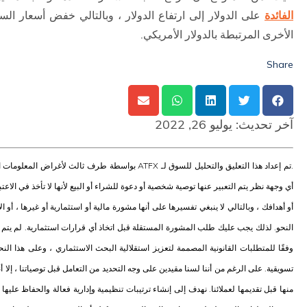
الفائدة
على الدولار إلى ارتفاع الدولار ، وبالتالي خفض أسعار ال
الأخرى المرتبطة بالدولار الأمريكي.
Share
آخر تحديث:
يوليو 26, 2022
.تم إعداد هذا التعليق والتحليل للسوق لـ ATFX بواسطة طرف ثالث لأغر
أي وجهة نظر يتم التعبير عنها توصية شخصية أو دعوة للشراء أو البيع لأنها لا تأخذ في ال
أو أهدافك ، وبالتالي لا ينبغي تفسيرها على أنها مشورة مالية أو استثمارية أو غيرها ، أو ال
النحو. لذلك يجب عليك طلب المشورة المستقلة قبل اتخاذ أي قرارات استثمارية. لم يتم 
وفقًا للمتطلبات القانونية المصممة لتعزيز استقلالية البحث الاستثماري ، وعلى هذا النحو
تسويقية. على الرغم من أننا لسنا مقيدين على وجه التحديد من التعامل قبل توصياتنا ، إلا أن
منها قبل تقديمها لعملائنا. نهدف إلى إنشاء ترتيبات تنظيمية وإدارية فعالة والحفاظ عليها