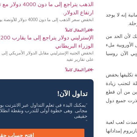
الذهب يتراجع إلى م
ارتفاع الدولار.
نية إنه لا يوجد
انخفض سعر الذهب إلى ما دون 4000 دولار للأونصة يوم الأربعاء لأول مرة منذ
حلة.
اقرأ المقال كاملاً
ك لأن الحد من
الأوروبية ملء
الوزراء البريطاني
بي الآن روسيا
على تقارير تفيد
اقرأ المقال كاملاً
ة تكليفها بخفض
 المقبلة لتجنب زيادة
اين من أن قطع
تداول الآن!
وحذرت جميع دول
“يمكنك البدء فى تعلم التداول عبر الانترنت
مجانى. وهى خطوة أولى للتدرب ونقطة انطلا
حقيقى
“
عمدت لعب لعبة
بروم إمداداتها
افتح حساب حق