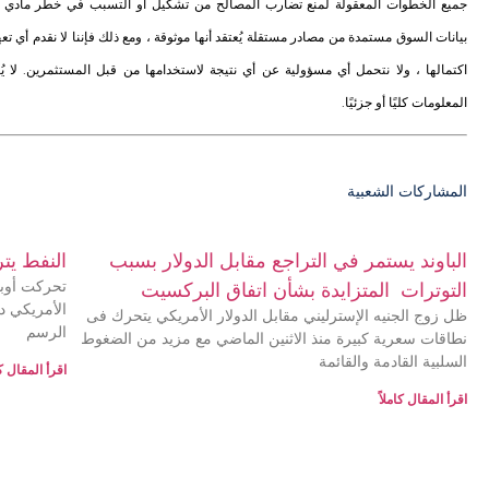
جميع الخطوات المعقولة لمنع تضارب المصالح من تشكيل أو التسبب في خطر مادي يض
بيانات السوق مستمدة من مصادر مستقلة يُعتقد أنها موثوقة ، ومع ذلك فإننا لا نقدم أي تع
اكتمالها ، ولا نتحمل أي مسؤولية عن أي نتيجة لاستخدامها من قبل المستثمرين. لا 
المعلومات كليًا أو جزئيًا.
المشاركات الشعبية
الباوند يستمر في التراجع مقابل الدولار بسبب
النفط يت
تحركت أوبك
التوترات المتزايدة بشأن اتفاق البركسيت
الأمريكي دو
ظل زوج الجنيه الإسترليني مقابل الدولار الأمريكي يتحرك فى
الرسم
نطاقات سعرية كبيرة منذ الاثنين الماضي مع مزيد من الضغوط
السلبية القادمة والقائمة
اقرأ المقال كا
اقرأ المقال كاملاً