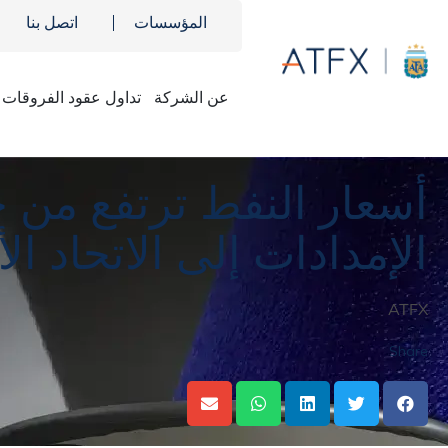
المؤسسات
اتصل بنا
عن الشركة
تداول عقود الفروقات
ATFX
»
تحليلات الاسواق
»
أخبار السوق
»
أسعار النفط ترتفع من جديد عقب ع
أسعار النفط ترتفع من
الإمدادات إلى الاتحاد ال
ATFX
Share