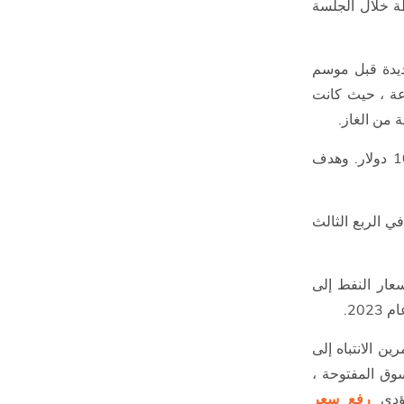
دولارًا ، مسجلاً مكاسب كبيرة بمقدار 272 نقطة خلال الجلسة
جديدة قبل موسم
رعة ، حيث كانت
الهدف التالي لخام غرب تكساس الوسيط هو المقاومة عند 109.2 دولار. وهدف
أن تصل أسعار النفط “إلى 140 دولارًا في الربع الثالث
سعار النفط إلى
ن الانتباه إلى
وق المفتوحة ،
ؤدي
رفع سعر