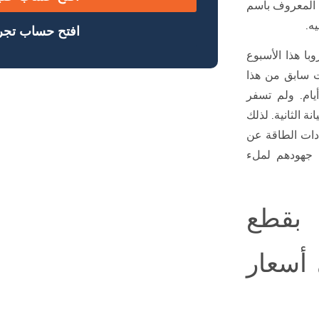
ا المعروف باسم
افتح حساب تجر
عبر خط أنابيب نورد ستريم 1 إلى أوروبا هذا الأسبوع
ت سابق من هذا
. وكان السبب هو الشروع في استراحة صيانة لمدة 10 أيام. ولم تسفر
ة الثانية. لذلك
ادات الطاقة عن
ن جهودهم لملء
 بقطع
 أسعار