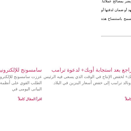
ر بمصالح عملائنا.
هد أو ضمان لدقتها أو
يُسمح باستنساخ هذه
راجع بعد استجابة أوبك+ لدعوة ترامب
سامسونج للإلكتروني
+ لخفض الإنتاج في الوقت الذي يسعى فيه الرئيس
عززت سامسونج للإلكترون
نالد ترامب إلى خفض أسعار البنزين في البلاد.
الطلب القوي على أنظمة 
البيانى اليومى في
ملاً
اقرأ المقال كاملاً