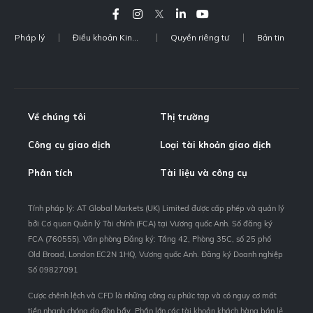
Pháp lý
Điều khoản Kinh doanh
Quyền riêng tư
Bản tin
Về chúng tôi
Thị trường
Công cụ giao dịch
Loại tài khoản giao dịch
Phân tích
Tài liệu và công cụ
Tính pháp lý: AT Global Markets (UK) Limited được cấp phép và quản lý
bởi Cơ quan Quản lý Tài chính (FCA) tại Vương quốc Anh. Số đăng ký
FCA (760555). Văn phòng Đăng ký: Tầng 42, Phòng 35C, số 25 phố
Old Broad, London EC2N 1HQ, Vương quốc Anh. Đăng ký Doanh nghiệp
Số 09827091
Cược chênh lệch và CFD là những công cụ phức tạp và có nguy cơ mất
tiền nhanh chóng do đòn bẩy. Phần lớn các tài khoản khách hàng bán lẻ