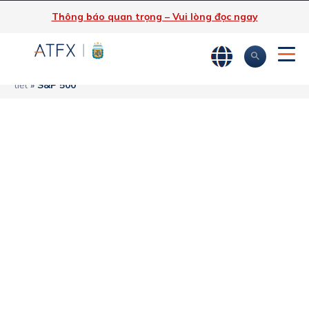
Thông báo quan trọng – Vui lòng đọc ngay
ATFX
»
Phân tích thị trường
»
Tin tức thị trường & Thông tin chi
tiết
»
S&P 500
Thị trường chứng
khoán Mỹ có thể
đạt mức đỉnh mới
trong tuần này