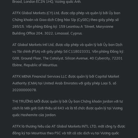
Broad, London EC2N 1HQ, Vương quốc Anh.
ATFX Global Markets (CY) Ltd, được cấp phép và quản lý bởi Ủy ban
Chứng khoán và Giao dịch Cộng hòa Síp (CySEC) theo giấy phép số
285/15. Văn phòng Đăng ký: 159 Leontiou A ‘Street, Maryvonne
Building Office 204, 3022, Limassol, Cyprus.
AT Global Markets Intl Ltd, được cấp phép và quản lý bởi Ủy ban Dịch
vụ Tài chính (FSA) với giấy phép Số C118023331. Văn phòng Đăng ký:
G08, Ground Floor, The Catalyst, Silicon Avenue, 40 Cybercity, 72201
Ebène, Republic of Mauritius.
ATFX MENA Financial Services LLC được quản lý bởi Capital Market
Authority (CMA) tại United Arab Emirates với giấy phép Loại 5, số
20200000078.
THỊ TRƯỜNG MỚI được quản lý bởi Ủy ban Chứng khoán Jordan với tư
cách là Môi giới Giới thiệu số 643 và là tổ chức được quản lý tại Vương
quốc Hashemite của Jordan.
ATFX là thương hiệu của AT Global Markets INTL LTD, một công ty được
đăng ký tại Mauritius theo FSC và tất cả các dịch vụ tại Vương quốc