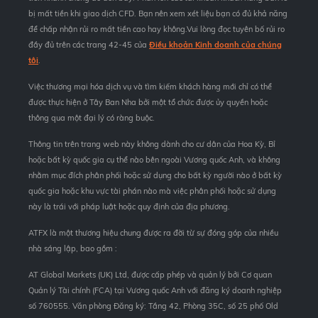
bị mất tiền khi giao dịch CFD. Bạn nên xem xét liệu bạn có đủ khả năng
để chấp nhận rủi ro mất tiền cao hay không.Vui lòng đọc tuyên bố rủi ro
đầy đủ trên các trang 42-45 của
Điều khoản Kinh doanh của chúng
tôi
.
Việc thương mại hóa dịch vụ và tìm kiếm khách hàng mới chỉ có thể
được thực hiện ở Tây Ban Nha bởi một tổ chức được ủy quyền hoặc
thông qua một đại lý có ràng buộc.
Thông tin trên trang web này không dành cho cư dân của Hoa Kỳ, Bỉ
hoặc bất kỳ quốc gia cụ thể nào bên ngoài Vương quốc Anh, và không
nhằm mục đích phân phối hoặc sử dụng cho bất kỳ người nào ở bất kỳ
quốc gia hoặc khu vực tài phán nào mà việc phân phối hoặc sử dụng
này là trái với pháp luật hoặc quy định của địa phương.
ATFX là một thương hiệu chung được ra đời từ sự đóng góp của nhiều
nhà sáng lập, bao gồm :
AT Global Markets (UK) Ltd, được cấp phép và quản lý bởi Cơ quan
Quản lý Tài chính (FCA) tại Vương quốc Anh với đăng ký doanh nghiệp
số 760555. Văn phòng Đăng ký: Tầng 42, Phòng 35C, số 25 phố Old