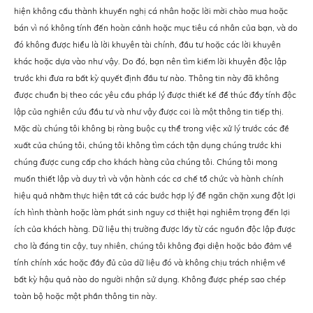
hiện không cấu thành khuyến nghị cá nhân hoặc lời mời chào mua hoặc
bán vì nó không tính đến hoàn cảnh hoặc mục tiêu cá nhân của bạn, và do
đó không được hiểu là lời khuyên tài chính, đầu tư hoặc các lời khuyên
khác hoặc dựa vào như vậy. Do đó, bạn nên tìm kiếm lời khuyên độc lập
trước khi đưa ra bất kỳ quyết định đầu tư nào. Thông tin này đã không
được chuẩn bị theo các yêu cầu pháp lý được thiết kế để thúc đẩy tính độc
lập của nghiên cứu đầu tư và như vậy được coi là một thông tin tiếp thị.
Mặc dù chúng tôi không bị ràng buộc cụ thể trong việc xử lý trước các đề
xuất của chúng tôi, chúng tôi không tìm cách tận dụng chúng trước khi
chúng được cung cấp cho khách hàng của chúng tôi. Chúng tôi mong
muốn thiết lập và duy trì và vận hành các cơ chế tổ chức và hành chính
hiệu quả nhằm thực hiện tất cả các bước hợp lý để ngăn chặn xung đột lợi
ích hình thành hoặc làm phát sinh nguy cơ thiệt hại nghiêm trọng đến lợi
ích của khách hàng. Dữ liệu thị trường được lấy từ các nguồn độc lập được
cho là đáng tin cậy, tuy nhiên, chúng tôi không đại diện hoặc bảo đảm về
tính chính xác hoặc đầy đủ của dữ liệu đó và không chịu trách nhiệm về
bất kỳ hậu quả nào do người nhận sử dụng. Không được phép sao chép
toàn bộ hoặc một phần thông tin này.