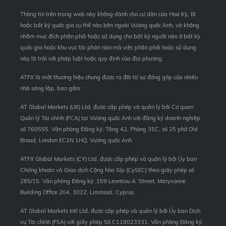
Thông tin trên trang web này không dành cho cư dân của Hoa Kỳ, Bỉ
hoặc bất kỳ quốc gia cụ thể nào bên ngoài Vương quốc Anh, và không
nhằm mục đích phân phối hoặc sử dụng cho bất kỳ người nào ở bất kỳ
quốc gia hoặc khu vực tài phán nào mà việc phân phối hoặc sử dụng
này là trái với pháp luật hoặc quy định của địa phương.
ATFX là một thương hiệu chung được ra đời từ sự đóng góp của nhiều
nhà sáng lập, bao gồm :
AT Global Markets (UK) Ltd, được cấp phép và quản lý bởi Cơ quan
Quản lý Tài chính (FCA) tại Vương quốc Anh với đăng ký doanh nghiệp
số 760555. Văn phòng Đăng ký: Tầng 42, Phòng 35C, số 25 phố Old
Broad, London EC2N 1HQ, Vương quốc Anh.
ATFX Global Markets (CY) Ltd, được cấp phép và quản lý bởi Ủy ban
Chứng khoán và Giao dịch Cộng hòa Síp (CySEC) theo giấy phép số
285/15. Văn phòng Đăng ký: 159 Leontiou A ‘Street, Maryvonne
Building Office 204, 3022, Limassol, Cyprus.
AT Global Markets Intl Ltd, được cấp phép và quản lý bởi Ủy ban Dịch
vụ Tài chính (FSA) với giấy phép Số C118023331. Văn phòng Đăng ký: