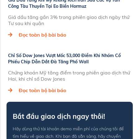
Giá Dầu Tăng Khi Mỹ Không Kích Iran Sau Các Vụ Tấn
Công Tàu Thuyền Tại Eo Biển Hormuz
Giá dầu tăng gần 3% trong phiên giao dịch ngày thứ
Tư sau khi quân
Đọc toàn bộ bài báo
Chỉ Số Dow Jones Vượt Mốc 53,000 Điểm Khi Nhóm Cổ
Phiếu Chip Dẫn Dắt Đà Tăng Phố Wall
Chứng khoán Mỹ tăng điểm trong phiên giao dịch thứ
Hai, khi chỉ số Dow Jones
Đọc toàn bộ bài báo
Bắt đầu giao dịch ngay thôi!
Hãy dùng thử tài khoản demo miễn phí của chúng tôi để
tìm hiểu về giao dịch. Khi bạn đã sẵn sàng, hãy chuyển