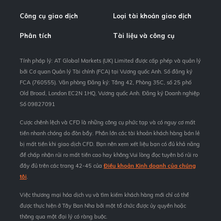
Công cụ giao dịch
Loại tài khoản giao dịch
Phân tích
Tài liệu và công cụ
Tính pháp lý: AT Global Markets (UK) Limited được cấp phép và quản lý
bởi Cơ quan Quản lý Tài chính (FCA) tại Vương quốc Anh. Số đăng ký
FCA (760555). Văn phòng Đăng ký: Tầng 42, Phòng 35C, số 25 phố
Old Broad, London EC2N 1HQ, Vương quốc Anh. Đăng ký Doanh nghiệp
Số 09827091
Cược chênh lệch và CFD là những công cụ phức tạp và có nguy cơ mất
tiền nhanh chóng do đòn bẩy. Phần lớn các tài khoản khách hàng bán lẻ
bị mất tiền khi giao dịch CFD. Bạn nên xem xét liệu bạn có đủ khả năng
để chấp nhận rủi ro mất tiền cao hay không.Vui lòng đọc tuyên bố rủi ro
đầy đủ trên các trang 42-45 của
Điều khoản Kinh doanh của chúng
tôi
.
Việc thương mại hóa dịch vụ và tìm kiếm khách hàng mới chỉ có thể
được thực hiện ở Tây Ban Nha bởi một tổ chức được ủy quyền hoặc
thông qua một đại lý có ràng buộc.