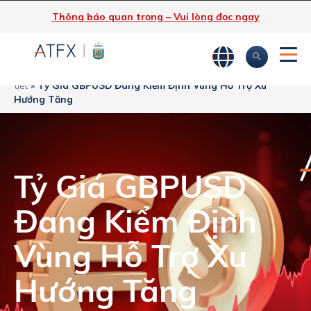
Thông báo quan trọng – Vui lòng đọc ngay
ATFX
»
Phân tích thị trường
»
Tin tức thị trường & Thông tin chi
tiết
»
Tỷ Giá GBPUSD Đang Kiểm Định Vùng Hỗ Trợ Xu
Hướng Tăng
Tỷ Giá GBPUSD
Đang Kiểm Định
Vùng Hỗ Trợ Xu
Hướng Tăng