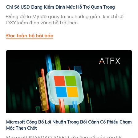
Chỉ Số USD Đang Kiểm Định Mức Hỗ Trợ Quan Trọng
Đồng đô la Mỹ đã quay lại xu hướng giảm khi chỉ số
DXY kiểm định vùng hỗ trợ then
Đọc toàn bộ bài báo
Microsoft Công Bố Lợi Nhuận Trong Bối Cảnh Cổ Phiếu Chạm
Mốc Then Chốt
Microsoft (NASDAQ: MSFT) sẽ công bố báo cáo lợi