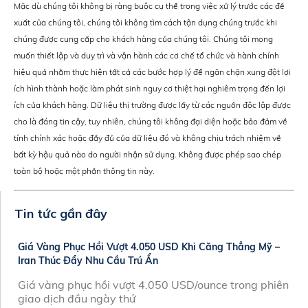
Mặc dù chúng tôi không bị ràng buộc cụ thể trong việc xử lý trước các đề
xuất của chúng tôi, chúng tôi không tìm cách tận dụng chúng trước khi
chúng được cung cấp cho khách hàng của chúng tôi. Chúng tôi mong
muốn thiết lập và duy trì và vận hành các cơ chế tổ chức và hành chính
hiệu quả nhằm thực hiện tất cả các bước hợp lý để ngăn chặn xung đột lợi
ích hình thành hoặc làm phát sinh nguy cơ thiệt hại nghiêm trọng đến lợi
ích của khách hàng. Dữ liệu thị trường được lấy từ các nguồn độc lập được
cho là đáng tin cậy, tuy nhiên, chúng tôi không đại diện hoặc bảo đảm về
tính chính xác hoặc đầy đủ của dữ liệu đó và không chịu trách nhiệm về
bất kỳ hậu quả nào do người nhận sử dụng. Không được phép sao chép
toàn bộ hoặc một phần thông tin này.
Tin tức gần đây
Giá Vàng Phục Hồi Vượt 4.050 USD Khi Căng Thẳng Mỹ –
Iran Thúc Đẩy Nhu Cầu Trú Ẩn
Giá vàng phục hồi vượt 4.050 USD/ounce trong phiên
giao dịch đầu ngày thứ