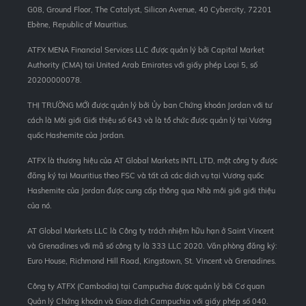
G08, Ground Floor, The Catalyst, Silicon Avenue, 40 Cybercity, 72201
Ebène, Republic of Mauritius.
ATFX MENA Financial Services LLC được quản lý bởi Capital Market
Authority (CMA) tại United Arab Emirates với giấy phép Loại 5, số
20200000078.
THỊ TRƯỜNG MỚI được quản lý bởi Ủy ban Chứng khoán Jordan với tư
cách là Môi giới Giới thiệu số 643 và là tổ chức được quản lý tại Vương
quốc Hashemite của Jordan.
ATFX là thương hiệu của AT Global Markets INTL LTD, một công ty được
đăng ký tại Mauritius theo FSC và tất cả các dịch vụ tại Vương quốc
Hashemite của Jordan được cung cấp thông qua Nhà môi giới giới thiệu
của nó.
AT Global Markets LLC là Công ty trách nhiệm hữu hạn ở Saint Vincent
và Grenadines với mã số công ty là 333 LLC 2020. Văn phòng đăng ký:
Euro House, Richmond Hill Road, Kingstown, St. Vincent và Grenadines.
Công ty ATFX (Cambodia) tại Campuchia được quản lý bởi Cơ quan
Quản lý Chứng khoán và Giao dịch Campuchia với giấy phép số 040.