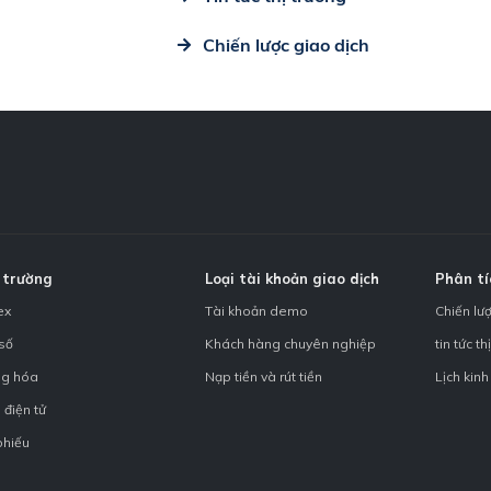
Chiến lược giao dịch
 trường
Loại tài khoản giao dịch
Phân tí
ex
Tài khoản demo
Chiến lư
 số
Khách hàng chuyên nghiệp
tin tức th
g hóa
Nạp tiền và rút tiền
Lịch kinh
 điện tử
phiếu