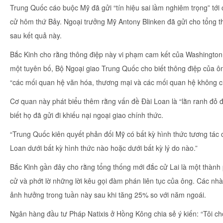
Trung Quốc cáo buộc Mỹ đã gửi “tín hiệu sai lầm nghiêm trọng” tới
cử hôm thứ Bảy. Ngoại trưởng Mỹ Antony Blinken đã gửi cho tổng t
sau kết quả này.
Bắc Kinh cho rằng thông điệp này vi phạm cam kết của Washington l
một tuyên bố, Bộ Ngoại giao Trung Quốc cho biết thông điệp của ôn
“các mối quan hệ văn hóa, thương mại và các mối quan hệ không ch
Cơ quan này phát biểu thêm rằng vấn đề Đài Loan là “lằn ranh đỏ 
biết họ đã gửi đi khiếu nại ngoại giao chính thức.
“Trung Quốc kiên quyết phản đối Mỹ có bất kỳ hình thức tương tác 
Loan dưới bất kỳ hình thức nào hoặc dưới bất kỳ lý do nào.”
Bắc Kinh gần đây cho rằng tổng thống mới đắc cử Lai là một thành 
cử và phớt lờ những lời kêu gọi đàm phán liên tục của ông. Các nh
ảnh hưởng trong tuần này sau khi tăng 25% so với năm ngoái.
Ngân hàng đầu tư Pháp Natixis ở Hồng Kông chia sẻ ý kiến: “Tôi ch