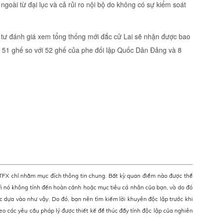
ngoài từ đại lục và cả rủi ro nội bộ do không có sự kiểm soát
ầu tư đánh giá xem tổng thống mới đắc cử Lai sẽ nhận được bao
c 51 ghế so với 52 ghế của phe đối lập Quốc Dân Đảng và 8
ATFX chỉ nhằm mục đích thông tin chung. Bất kỳ quan điểm nào được thể
ì nó không tính đến hoàn cảnh hoặc mục tiêu cá nhân của bạn, và do đó
c dựa vào như vậy. Do đó, bạn nên tìm kiếm lời khuyên độc lập trước khi
eo các yêu cầu pháp lý được thiết kế để thúc đẩy tính độc lập của nghiên