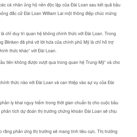
 các cá nhân ủng hộ nền độc lập của Đài Loan sau kết quả bầu
hống đắc cử Đài Loan William Lai một thông điệp chúc mừng
à chỉ duy trì quan hệ không chính thức với Đài Loan. Trong
g Blinken đã phá vỡ lời hứa của chính phủ Mỹ là chỉ hỗ trợ
ính thức khác” với Đài Loan.
đầu tiên không được vượt qua trong quan hệ Trung-Mỹ” và cho
chính thức nào với Đài Loan và can thiệp vào sự vụ của Đài
phần ly khai nguy hiểm trong thời gian chuẩn bị cho cuộc bầu
à phân tích dự đoán thị trường chứng khoán Đài Loan sẽ chịu
o rằng phản ứng thị trường sẽ mang tính tiêu cực. Thị trường