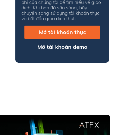
phí của chúng tôi để tìm hiểu về giao
dịch. Khi bạn đã sẵn sàng, hãy
chuyển sang sử dụng tài khoản thực
và bắt đầu giao dịch thực.
Mở tài khoản thực
Mở tài khoản demo