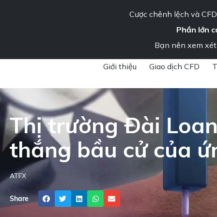
Cược chênh lệch và CFD 
Phần lớn c
Tổ chức
Liên hệ chú
Bạn nên xem xét 
ATFX
»
Tin tức thị trường & Thông tin chi tiết
»
TWDUSD
Giới thiệu
Giao dịch CFD
T
Thị trường Đài Loan
thắng bầu cử của ứn
ATFX
Share