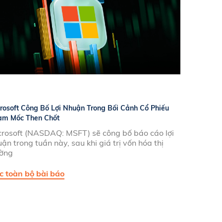
rosoft Công Bố Lợi Nhuận Trong Bối Cảnh Cổ Phiếu
ạm Mốc Then Chốt
crosoft (NASDAQ: MSFT) sẽ công bố báo cáo lợi
ận trong tuần này, sau khi giá trị vốn hóa thị
ường
c toàn bộ bài báo