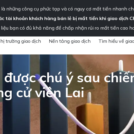
Thông báo quan trọng – Vui lòng đọc ngay
là những công cụ phức tạp và có nguy cơ mất tiền nhanh ch
ác tài khoản khách hàng bán lẻ bị mất tiền khi giao dịch C
ng tôi
liệu bạn có đủ khả năng để chấp nhận rủi ro mất tiền cao h
hị trường giao dịch
Nền tảng giao dịch
Tìm hiểu về giao
 được chú ý sau chiế
g cử viên Lai