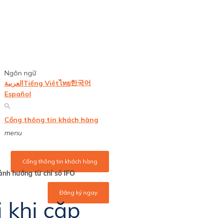
Ngôn ngữ
한국어
العربية
Tiếng Việt
ไทย
Español
Cổng thông tin khách hàng
menu
Cổng thông tin khách hàng
nh hưởng từ chỉ số IFO
Đăng ký ngay
 khi cặp