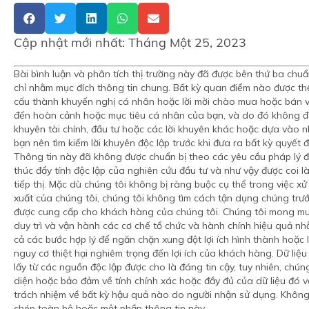
Cập nhật mới nhất:
Tháng Một 25, 2023
Bài bình luận và phân tích thị trường này đã được bên thứ ba chu
chỉ nhằm mục đích thông tin chung. Bất kỳ quan điểm nào được th
cấu thành khuyến nghị cá nhân hoặc lời mời chào mua hoặc bán v
đến hoàn cảnh hoặc mục tiêu cá nhân của bạn, và do đó không đượ
khuyên tài chính, đầu tư hoặc các lời khuyên khác hoặc dựa vào n
bạn nên tìm kiếm lời khuyên độc lập trước khi đưa ra bất kỳ quyết 
Thông tin này đã không được chuẩn bị theo các yêu cầu pháp lý đ
thúc đẩy tính độc lập của nghiên cứu đầu tư và như vậy được coi l
tiếp thị. Mặc dù chúng tôi không bị ràng buộc cụ thể trong việc xử 
xuất của chúng tôi, chúng tôi không tìm cách tận dụng chúng trư
được cung cấp cho khách hàng của chúng tôi. Chúng tôi mong muố
duy trì và vận hành các cơ chế tổ chức và hành chính hiệu quả nh
cả các bước hợp lý để ngăn chặn xung đột lợi ích hình thành hoặc 
nguy cơ thiệt hại nghiêm trọng đến lợi ích của khách hàng. Dữ liệu
lấy từ các nguồn độc lập được cho là đáng tin cậy, tuy nhiên, chún
diện hoặc bảo đảm về tính chính xác hoặc đầy đủ của dữ liệu đó 
trách nhiệm về bất kỳ hậu quả nào do người nhận sử dụng. Khôn
chép toàn bộ hoặc một phần thông tin này.