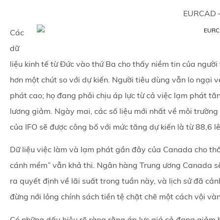
EURCAD –
Các
dữ
liệu kinh tế từ Đức vào thứ Ba cho thấy niềm tin của người
hơn một chút so với dự kiến. Người tiêu dùng vẫn lo ngại 
phát cao; họ đang phải chịu áp lực từ cả việc lạm phát tă
lương giảm. Ngày mai, các số liệu mới nhất về môi trường
của IFO sẽ được công bố với mức tăng dự kiến là từ 88,6 l
Dữ liệu việc làm và lạm phát gần đây của Canada cho thấ
cánh mềm” vẫn khả thi. Ngân hàng Trung ương Canada s
ra quyết định về lãi suất trong tuần này, và lịch sử đã cả
đừng nới lỏng chính sách tiền tệ chặt chẽ một cách vội và
Có những dấu hiệu rõ ràng rằng áp lực giá cả đang giảm 