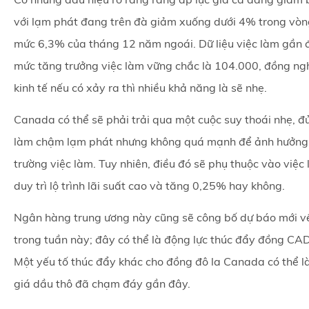
với lạm phát đang trên đà giảm xuống dưới 4% trong vòn
mức 6,3% của tháng 12 năm ngoái. Dữ liệu việc làm gần 
mức tăng trưởng việc làm vững chắc là 104.000, đồng ngh
kinh tế nếu có xảy ra thì nhiều khả năng là sẽ nhẹ.
Canada có thể sẽ phải trải qua một cuộc suy thoái nhẹ, 
làm chậm lạm phát nhưng không quá mạnh để ảnh hưởng 
trường việc làm. Tuy nhiên, điều đó sẽ phụ thuộc vào việc 
duy trì lộ trình lãi suất cao và tăng 0,25% hay không.
Ngân hàng trung ương này cũng sẽ công bố dự báo mới v
trong tuần này; đây có thể là động lực thúc đẩy đồng CAD
Một yếu tố thúc đẩy khác cho đồng đô la Canada có thể là
giá dầu thô đã chạm đáy gần đây.