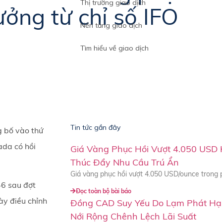
Thị trường giao dịch
ng từ chỉ số IFO
Nền tảng giao dịch
Tìm hiểu về giao dịch
Tin tức gần đây
g bố vào thứ
ada có hồi
Giá Vàng Phục Hồi Vượt 4.050 USD 
Thúc Đẩy Nhu Cầu Trú Ẩn
Giá vàng phục hồi vượt 4.050 USD/ounce trong 
46 sau đợt
Đọc toàn bộ bài báo
ày điều chỉnh
Đồng CAD Suy Yếu Do Lạm Phát Hạ
Nới Rộng Chênh Lệch Lãi Suất