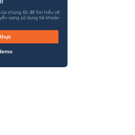
i!
ủa chúng tôi để tìm hiểu về
uyển sang sử dụng tài khoản
 thực
 demo