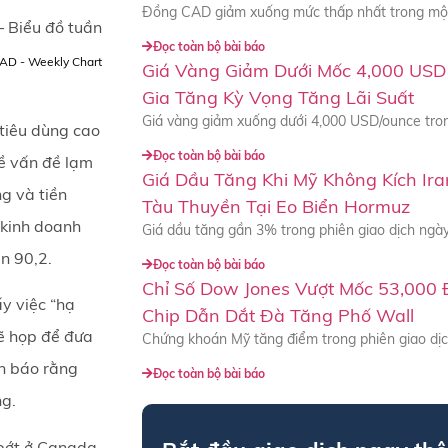
Đồng CAD giảm xuống mức thấp nhất trong một
 Biểu đồ tuần
Đọc toàn bộ bài báo
Giá Vàng Giảm Dưới Mốc 4,000 USD 
Gia Tăng Kỳ Vọng Tăng Lãi Suất
Giá vàng giảm xuống dưới 4,000 USD/ounce tron
 tiêu dùng cao
Đọc toàn bộ bài báo
về vấn đề lạm
Giá Dầu Tăng Khi Mỹ Không Kích Ir
ng và tiền
Tàu Thuyền Tại Eo Biển Hormuz
 kinh doanh
Giá dầu tăng gần 3% trong phiên giao dịch ngày
ên 90,2.
Đọc toàn bộ bài báo
Chỉ Số Dow Jones Vượt Mốc 53,000 
y việc “hạ
Chip Dẫn Dắt Đà Tăng Phố Wall
ẽ họp để đưa
Chứng khoán Mỹ tăng điểm trong phiên giao dịch
nh báo rằng
Đọc toàn bộ bài báo
ng.
bớt ở Canada,