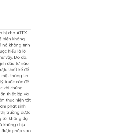
ẩn bị cho ATFX
ể hiện không
ì nó không tính
c hiểu là lời
hư vậy. Do đó,
định đầu tư nào.
ược thiết kế để
à một thông tin
lý trước các đề
ớc khi chúng
n thiết lập và
ằm thực hiện tất
làm phát sinh
 thị trường được
g tôi không đại
và không chịu
g được phép sao