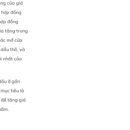
ăng của giá
g hợp đồng
 hợp đồng
ia tăng trong
hác mở cửa
á dầu thô, và
i nhất của
 dầu ở gần
mục tiêu là
 để tăng giá
năm.