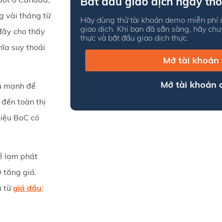
Bắt đầu giao dịch ngay thô
g vài tháng từ
Hãy dùng thử tài khoản demo miễn phí c
giao dịch. Khi bạn đã sẵn sàng, hãy ch
đây cho thấy
thực và bắt đầu giao dịch thực.
ĩa suy thoái
Mở tài khoản
Mở tài khoản
đủ mạnh để
đến toàn thị
liệu BoC có
ề lạm phát
 tăng giá.
 từ
giá dầu
;