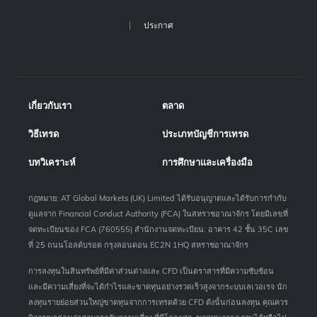
ประกาศ
เกี่ยวกับเรา
ตลาด
วิธีเทรด
ประเภทบัญชีการเทรด
บทวิเคราะห์
การศึกษาและเครื่องมือ
กฎหมาย: AT Global Markets (UK) Limited ได้รับอนุญาตและได้รับการกำกับ
ดูแลจาก Financial Conduct Authority (FCA) ในสหราชอาณาจักร โดยมีเลขที่
จดทะเบียนของ FCA (760555) สำนักงานจดทะเบียน: อาคาร 42 ชั้น 35C เลข
ที่ 25 ถนนโอลด์บรอด กรุงลอนดอน EC2N 1HQ สหราชอาณาจักร
การลงทุนในสินทรัพย์ที่มีค่าส่วนต่างและ CFD เป็นตราสารที่มีความซับซ้อน
และมีความเสี่ยงที่จะได้กำไรและขาดทุนอย่างรวดเร็วสูงจากระบบเลเวอเรจ นัก
ลงทุนรายย่อยส่วนใหญ่ขาดทุนจากการเทรดด้วย CFD ดังนั้นก่อนลงทุน คุณควร