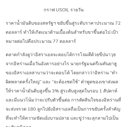
กราฟ USOIL รายวัน
ราคาน้ำมันดิบของสหรัฐฯ ขยับขึ้นสู่ระดับราคาประมาณ 72
ดอลลาร์ ทำให้เกิดแนวต้านเบื้องต้นสำหรับขาขึ้นต่อไป เป้า
หมายต่อไปคือประมาณ 77 ดอลลาร์
ตลาดกำลังดูว่าอิสราเอลจะตอบโต้การโจมตีด้วยขีปนาวุธ
จากอิหร่านเมื่อวันอังคารอย่างไร นายกรัฐมนตรีเนทันยาฮู
ของอิสราเอลสาบานว่าจะตอบโต้ โดยกล่าวว่าอิหร่าน “ทำ
ผิดพลาดครั้งใหญ่” และ “จะต้องชดใช้” คำพูดของเขาส่งผล
ให้ราคาน้ำมันดิบสูงขึ้น 3% สู่ระดับสูงสุดในรอบ 1 สัปดาห์
และมีแนวโน้มว่าจะปรับตัวขึ้นต่อ การตัดสินใจของอิหร่านที่
จะส่งจรวด 180 ลูกไปยังอิสราเอลถือเป็นการขยับครั้งสำคัญ
ที่จะทำให้ความขัดแย้งบานปลาย และขู่ว่าจะลุกลามไปเป็น