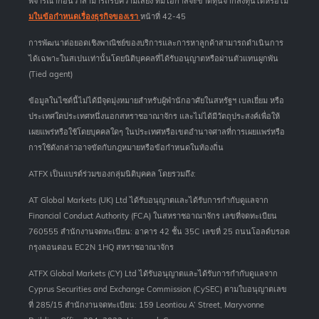
พิจารณาก่อนว่าสามารถรับความเสี่ยง ที่มีโอกาสจะขาดทุนจากลงทุนได้หรือไม่
มในข้อกำหนดเรื่องธุรกิจของเรา
หน้าที่ 42-45
การพัฒนาต่อยอดเชิงพาณิชย์ของบริการและการหาลูกค้าสามารถดำเนินการ
ได้เฉพาะในสเปนเท่านั้นโดยนิติบุคคลที่ได้รับอนุญาตหรือผ่านตัวแทนผูกพัน
(Tied agent)
ข้อมูลในไซต์นี้ไม่ได้มีจุดมุ่งหมายสำหรับผู้พำนักอาศัยในสหรัฐฯ เบลเยี่ยม หรือ
ประเทศใดประเทศหนึ่งนอกสหราชอาณาจักร และไม่ได้มีวัตถุประสงค์เพื่อให้
เผยแพร่หรือใช้โดยบุคคลใดๆ ในประเทศหรือเขตอำนาจศาลที่การเผยแพร่หรือ
การใช้ดังกล่าวอาจขัดกับกฎหมายหรือข้อกำหนดในท้องถิ่น
ATFX เป็นแบรด์ร่วมของกลุ่มนิติบุคคล โดยรวมถึง:
AT Global Markets (UK) Ltd ได้รับอนุญาตและได้รับการกำกับดูแลจาก
Financial Conduct Authority (FCA) ในสหราชอาณาจักร เลขที่จดทะเบียน
760555 สำนักงานจดทะเบียน: อาคาร 42 ชั้น 35C เลขที่ 25 ถนนโอลด์บรอด
กรุงลอนดอน EC2N 1HQ สหราชอาณาจักร
ATFX Global Markets (CY) Ltd ได้รับอนุญาตและได้รับการกำกับดูแลจาก
Cyprus Securities and Exchange Commission (CySEC) ตามใบอนุญาตเลข
ที่ 285/15 สำนักงานจดทะเบียน: 159 Leontiou A’ Street, Maryvonne