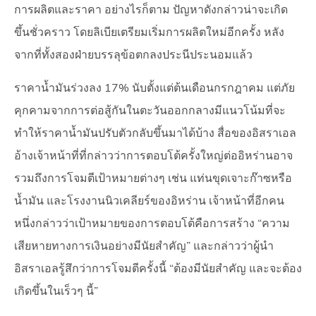
การผลิตและราคา อย่างไรก็ตาม ปัญหาดังกล่าวน่าจะเกิด
ขึ้นชั่วคราว โดยลิเบียเตรียมเริ่มการผลิตใหม่อีกครั้ง หลัง
จากที่ทั้งสองฝ่ายบรรลุข้อตกลงประนีประนอมแล้ว
ราคาน้ำมันร่วงลง 17% นับตั้งแต่ต้นเดือนกรกฎาคม แต่ภัย
คุกคามจากการต่อสู้กันในตะวันออกกลางมีแนวโน้มที่จะ
ทำให้ราคาน้ำมันปรับตัวกลับขึ้นมาได้บ้าง สื่อของอิสราเอล
อ้างเจ้าหน้าที่ที่กล่าวว่าการตอบโต้ครั้งใหญ่ต่ออิหร่านอาจ
รวมถึงการโจมตีเป้าหมายต่างๆ เช่น แท่นขุดเจาะก๊าซหรือ
น้ำมัน และโรงงานนิวเคลียร์ของอิหร่าน เจ้าหน้าที่อีกคน
หนึ่งกล่าวว่าเป้าหมายของการตอบโต้คือการสร้าง “ความ
เสียหายทางการเงินอย่างมีนัยสำคัญ” และกล่าวว่าผู้นำ
อิสราเอลรู้สึกว่าการโจมตีครั้งนี้ “ต้องมีนัยสำคัญ และจะต้อง
เกิดขึ้นในเร็วๆ นี้”