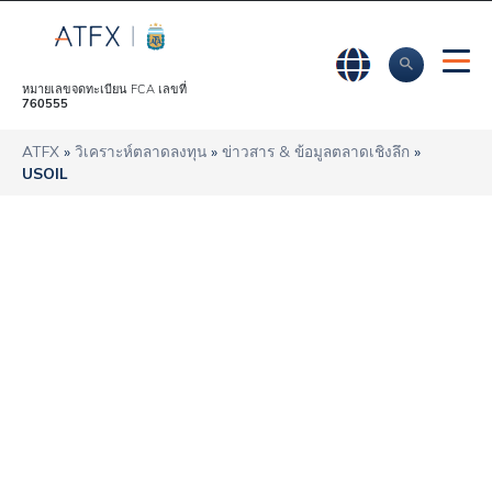
หมายเลขจดทะเบียน FCA เลขที่
760555
ATFX
»
วิเคราะห์ตลาดลงทุน
»
ข่าวสาร & ข้อมูลตลาดเชิงลึก
»
USOIL
ทุกสายตาจังจ้องไปที่
ตลาดน้ำมันดิบเมื่อ
อิหร่านขอมีส่วนร่วม
ในความตึงเครียด ณ