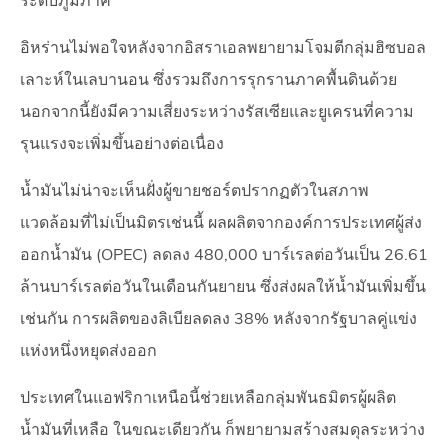
ระดับภูมิภาค
อิหร่านไม่พอใจหลังจากอิสราเอลพยายามโจมตีกลุ่มฮิซบอล
เลาะห์ในเลบานอน ซึ่งรวมถึงการรุกรานภาคพื้นดินด้วย
นอกจากนี้ยังมีความเสี่ยงระหว่างรัสเซียและยูเครนที่ความ
รุนแรงจะเพิ่มขึ้นอย่างต่อเนื่อง
น้ำมันไม่น่าจะเห็นฝั่งผู้ขายชอร์ตปรากฏตัวในสภาพ
แวดล้อมที่ไม่เป็นมิตรเช่นนี้ ผลผลิตจากองค์การประเทศผู้ส่ง
ออกน้ำมัน (OPEC) ลดลง 480,000 บาร์เรลต่อวันเป็น 26.61
ล้านบาร์เรลต่อวันในเดือนกันยายน ซึ่งส่งผลให้น้ำมันเพิ่มขึ้น
เช่นกัน การผลิตของลิเบียลดลง 38% หลังจากรัฐบาลคู่แข่ง
แห่งหนึ่งหยุดส่งออก
ประเทศในแอฟริกาเหนือนี้ช่วยเหลือกลุ่มพันธมิตรผู้ผลิต
น้ำมันที่เหลือ ในขณะเดียวกัน ก็พยายามสร้างสมดุลระหว่าง