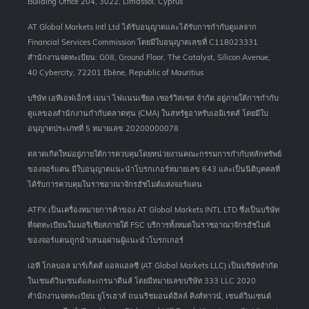
Building Office 204, 3022, Limassol, Cyprus
AT Global Markets Intl Ltd ได้รับอนุญาตและได้รับการกำกับดูแลจาก
Financial Services Commission โดยมีใบอนุญาตเลขที่ C118023331
สำนักงานจดทะเบียน: G08, Ground Floor, The Catalyst, Silicon Avenue,
40 Cybercity, 72201 Ebène, Republic of Mauritius
บริษัท เอทีเอฟเอ็กซ์ เมนา ไฟแนนเชียล เซอร์วิสเซส จำกัด อยู่ภายใต้การกำกับ
ดูแลของสำนักงานกำกับตลาดทุน (CMA) ในสหรัฐอาหรับเอมิเรตส์ โดยมีใบ
อนุญาตประเภทที่ 5 หมายเลข 20200000078
ตลาดเกิดใหม่อยู่ภายใต้การควบคุมโดยหน่วยงานคณะกรรมการกำกับหลักทรัพย์
ของจอร์แดน มีใบอนุญาตแนะนำโบรกเกอร์หมายเลข 643 และเป็นนิติบุคคลที่
ได้รับการควบคุมในราชอาณาจักรฮัชไมต์แห่งจอร์แดน
ATFX เป็นเครื่องหมายการค้าของ AT Global Markets INTL LTD ซึ่งเป็นบริษัท
ที่จดทะเบียนในมอริเชียสภายใต้ FSC บริการทั้งหมดในราชอาณาจักรฮัชไมต์
ของจอร์แดนถูกนำเสนอผ่านผู้แนะนำโบรกเกอร์
เอที โกลบอล มาร์เก็ตส์ แอลแอลซี (AT Global Markets LLC) เป็นบริษัทจำกัด
ในเซนต์วินเซนต์และเกรนาดีนส์ โดยมีหมายเลขบริษัท 333 LLC 2020
สำนักงานจดทะเบียน:ยูโรเฮาส์ ถนนริชมอนด์ฮิลล์ คิงส์ทาวน์, เซนต์วินเซนต์