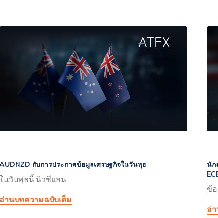
AUDNZD กับการประกาศข้อมูลเศรษฐกิจในวันพุธ
นัก
ECB
ในวันพุธนี้ นิวซีแลน
ข้อ
อ่านบทความฉบับเต็ม
อ่