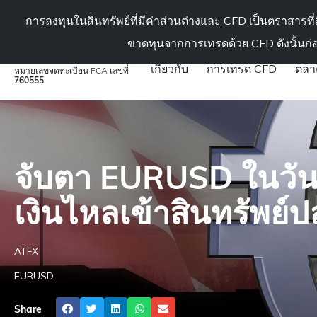
สถาบัน (ในสถาบันนักลงทุน)
การลงทุนในสินทรัพย์ที่มีค่าส่วนต่างและ CFD เป็นตราสารท
ขาดทุนจากการเทรดด้วย CFD ดังนั้นก่
เกี่ยวกับ
การเทรด CFD
ตลา
หมายเลขจดทะเบียน FCA เลขที่
760555
ATFX
»
วิเคราะห์ตลาดลงทุน
»
ข่าวสาร & ข้อมูลตลาดเชิงลึก
»
EURUSD
จับตา EURUSD ในวัน
เงินไหลเข้าสินทรัพย์
ATFX
EURUSD
Share