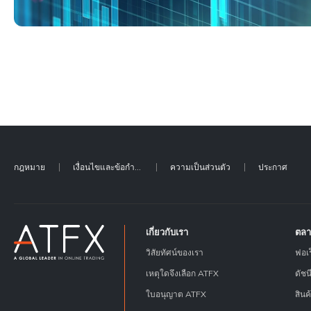
กฎหมาย
เงื่อนไขและข้อกำหนด
ความเป็นส่วนตัว
ประกาศ
เกี่ยวกับเรา
ตล
วิสัยทัศน์ของเรา
ฟอเร
เหตุใดจึงเลือก ATFX
ดัชน
ใบอนุญาต ATFX
สิน