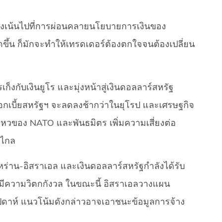
ารมุ่งเน้นไปที่การผ่อนคลายนโยบายการเงินของ
ขึ้น ก็มักจะทำให้เทรดเดอร์ต้องตกใจจนต้องเปลี่ยน
็งกับเงินยูโร และมุ่งหน้าสู่เงินดอลลาร์สหรัฐ
เบี้ยสหรัฐฯ จะลดลงช้ากว่าในยุโรป และเศรษฐกิจ
ไหวของ NATO และพันธมิตร เพิ่มความเสี่ยงต่อ
ยไกล
ิหร่าน-อิสราเอล และเงินดอลลาร์สหรัฐกำลังได้รับ
ีความวิตกกังวล ในขณะนี้ อิสราเอลวางแผน
ปดาห์ แนวโน้มดังกล่าวอาจเอาชนะข้อมูลการจ้าง