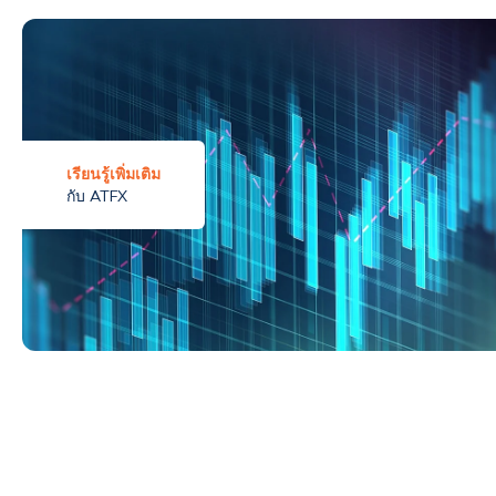
เรียนรู้เพิ่มเติม
กับ ATFX