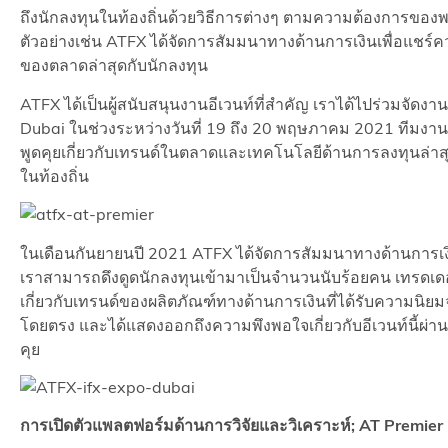
ถึงนักลงทุนในท้องถิ่นด้วยวิธีการต่างๆ ตามความต้องการขอ
ตัวอย่างเช่น ATFX ได้จัดการสัมมนาทางด้านการเงินเพื่อแชร์
ของตลาดล่าสุดกับนักลงทุน
ATFX ได้เป็นผู้สนับสนุนงานอีเวนท์ที่สำคัญ เราได้ไปร่วมจัดงา
Dubai ในช่วงระหว่างวันที่ 19 ถึง 20 พฤษภาคม 2021 ทีมงา
พูดคุยเกี่ยวกับเทรนด์ในตลาดและเทคโนโลยีด้านการลงทุนล่าส
ในท้องถิ่น
ในเดือนกันยายนปี 2021 ATFX ได้จัดการสัมมนาทางด้านการเงิน
เราสามารถดึงดูดนักลงทุนเข้ามาเป็นจำนวนนับร้อยคน เทรดเดอร์
เกี่ยวกับเทรนด์ของผลิตภัณฑ์ทางด้านการเงินที่ได้รับความนิย
โดยตรง และได้แสดงออกถึงความพึงพอใจเกี่ยวกับอีเวนท์นี้ผ่
คุย
การเปิดตัวแพลตฟอร์มด้านการวิจัยและวิเคราะห์; AT Premier