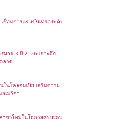
เชื่อมการแข่งขันเทรดระดับ
ตรมาส 3 ปี 2026 เจาะลึก
ตลาด​
้แทนในโคลอมเบีย เสริมความ
อเมริกา ​
ิดสาขาใหม่ในโอกาสครบรอบ