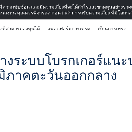
ติดต่อเรา
ี่มีความซับซ้อน และมีความเสี่ยงที่จะได้กำไรและขาดทุนอย่างรว
อนลงทุน คุณควรพิจารณาก่อนว่าสามารถรับความเสี่ยง ที่มีโอกา
ดที่สามารถลงทุนได้
แพลตฟอร์มการเทรด
เรียนการเทรด
นำลูกค้าฟอเร็กซ์ดีเด่นประจำภูมิภาคตะวันออกกลาง
สร้างระบบโบรกเกอร์แนะ
ภูมิภาคตะวันออกกลาง