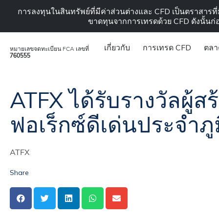
สถาบัน (ในสถาบันนักลงทุน)
การลงทุนในสินทรัพย์ที่มีค่าส่วนต่างและ CFD เป็นตราสารท
ขาดทุนจากการเทรดด้วย CFD ดังนั้นก่
เกี่ยวกับ
การเทรด CFD
ตลา
หมายเลขจดทะเบียน FCA เลขที่
760555
ATFX
»
กลยุทธ์การเทรด
»
ATFX ได้รับรางวัลผู้สร้างระบบโบรกเกอร์แนะ
ATFX ได้รับรางวัลผู้
ฟอเร็กซ์ดีเด่นประจำ
ATFX
Share