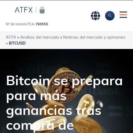
N.º de licencia FCA:
760555
ATFX
»
Análisis del mercado
»
Noticias del mercado y opiniones
»
BTCUSD
Bitcoin se prepara
para más
ganancias tras
compra de