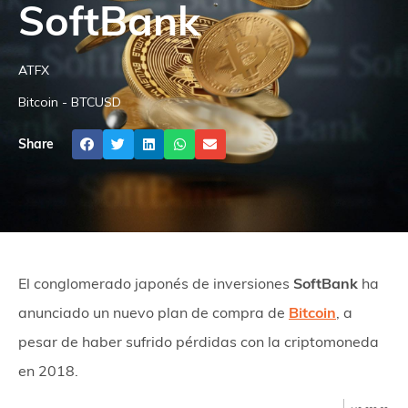
SoftBank
ATFX
Bitcoin - BTCUSD
Share
El conglomerado japonés de inversiones
SoftBank
ha
anunciado un nuevo plan de compra de
Bitcoin
, a
pesar de haber sufrido pérdidas con la criptomoneda
en 2018.