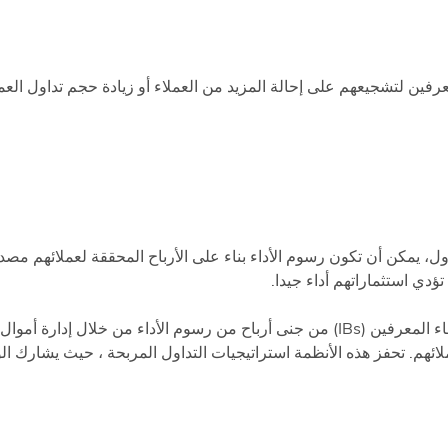
فين لتشجيعهم على إحالة المزيد من العملاء أو زيادة حجم تداول العمل
، يمكن أن تكون رسوم الأداء بناء على الأرباح المحققة لعملائهم مصدر
دي استثماراتهم أداء جيدا.
تمكن أدوات CopyTrade و PAMM و MAM من ATFX الوسطاء المعرفين (IBs) من جنى أرباح من رسوم ال
ئهم. تحفز هذه الأنظمة استراتيجيات التداول المربحة ، حيث يشارك ال