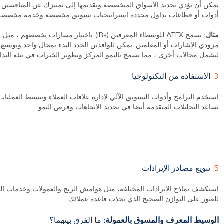
يمكن أن يؤدي تحديد الأسواق المتخصصة وتقديمها إلى تمييزك عن المنافسين.
أدوات أو قطاعات تداول محددة استراتيجيات تسويق مخصصة وخدمة مخصصة
مثال:
تسمح ATFX للوسطاء المعرفين (IBs) باختيار مسارات تخصصهم
مزودي الإشارات أو المعلمين. يمكن للوافدين الجدد البدء بمجال واحد وتوسيع خ
لتشمل مجالات أخرى ، مما يسمح بالنمو المركز وتطوير الخبرات في بيئة التداول
3.
الاستفادة من التكنولوجيا
استخدم البرامج وأدوات التسويق الآلي لإدارة علاقات العملاء وتبسيط العمليات
تساعد التحليلات المتقدمة أيضا في تحديد الاتجاهات وفرص النمو.
5.
تنويع مصادر الإيرادات
استكشف نماذج الإيرادات المختلفة، مثل هوامش الربح والعمولات وخدمات الق
للعثور على التوازن الصحيح الذي يجذب قاعدة عملائك.
الوسيط المعرف والمسوق بالعمولة:
ما الفرق بينهما؟