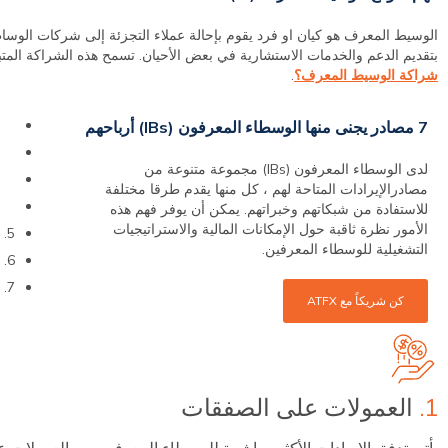
الوسيط المعرف هو كيان او فرد يقوم بإحالة عملاء التجزئة إلى شركات الو
بتقديم الدعم والخدمات الاستشارية في بعض الأحيان. تسمح هذه الشراكة المتبا
شراكة الوسيط المعرف؟
.
1. الع
7 مصادر يجنى منها الوسطاء المعرفون (IBs) أرباحهم
2. هو
لدى الوسطاء المعرفون (IBs) مجموعة متنوعة من
3. رسو
مصادرالإيرادات المتاحة لهم ، كل منها يقدم طرقا مختلفة
4. الحواف
للاستفادة من شبكاتهم وخبراتهم. يمكن أن يوفر فهم هذه
الأمور نظرة ثاقبة حول الإمكانات المالية والاستراتيجيات
5. رسوم الأداء
التشغيلية للوسطاء المعرفين.
6. استضافة الأحداث والندوات
7. إيرادات الإعلانات
كن شريكاً مع ATFX
1.
العمولات على الصفقات
يأتي تدفق الإيرادات الأكثر مباشرة للوسطاء المعرفين من العمولات 