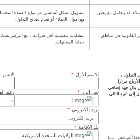
لاء. قد يتعامل مع بعض
مسؤول بشكل أساسي عن توليد العملاء المحتملين
مع أموال العملاء أو تقدم نصائح التداول.
ر القانونية في مناطق
متطلبات تنظيمية أقل صرامة ، مع التركيز بشكل أ
حماية المستهلك.
الاسم الأول
الاسم ا
 في التداول ،
أرباح مرارا
ن بذل جهد إضافي.
نص الزر
رقم ال
إلى البيع التالي
1
بريد إلكتروني
بلد الإقامة
الولايات المتحدة الامريكية
قا أشياءهم ، مما