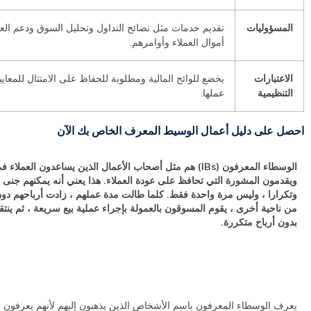
المسؤوليات
تقديم خدمات مثل نصائح التداول وتحليل السوق ودعم العم
أموال العملاء وأوامرهم.
الاعتبارات
يخضع للوائح المالية ومطلوبة للحفاظ على الامتثال للمعايي
التنظيمية
عملها.
احصل على دليل أعمال الوسيط المعرف الخاص بك الآن
الوسطاء المعرفون (IBs) هم مثل أصحاب الأعمال الذين يساعدون العملاء
ويقدمون المشورة التي تحافظ على عودة العملاء. هذا يعني أنه يمكنهم جنى ال
وتكرارا ، وليس مرة واحدة فقط. كلما طالت مدة عملهم ، زادت أرباحهم دو
من ناحية أخرى ، يقوم المسوقون بالعمولة بإجراء عملية بيع سريعة ، ثم ينتقل 
بدون أرباح متكررة.
يعرف الوسطاء المعرفون باسم الأشخاص الذين يذهبون إليهم لأنهم يعرفون ح