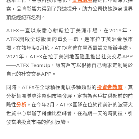
務本土化、金融科技市場化、
交易環境
穩定化不斷深入探
索，品牌影響力得到了飛速提升，助力公司快速躋身世界
頂級經紀商名列。
ATFX一直以來悉心耕耘拉丁美洲市場，在2019年，
ATFX開啟全球版圖的重要一環，進軍拉丁美洲金融市
場。在該年度8月底，ATFX宣佈在墨西哥設立新辦事處。
2021年，ATFX在拉丁美洲地區隆重推出社交交易APP
——ATFX TeamUp，讓客戶可以根據自己需求定制屬於
自己的社交交易APP。
同時，ATFX在全球積極開展多種類型的
投資者教育
，其
分析師團隊專注整個市場發展，定期為客戶提供超前的前
瞻性
分析
。在今年2月，ATFX團隊在位於南美洲的波哥大
世貿中心舉辦了哥倫比亞峰會，在為期一天的時間裡，引
發當地投資市場的熱烈反響。