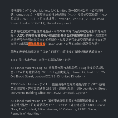
法律聲明：AT Global Markets (UK) Limited 為一家英國公司（公司註冊
號：09827091），獲英國金融行為監管局（FCA）授權並受其監管（ FCA
監管號：760555 ）。註冊地址是：Tower 42, Leaf 35C, 25 Old Broad
Street, London EC2N 1HQ, United Kingdom。
差價合約是複雜的金融交易產品，可帶來由槓桿作用而導致迅速虧損的高風
險。
大部分的零售投資者帳戶在跟交易差價合約時錄得資金虧損
。您應當考
慮您是否充分明白差價合約如何運作，以及您是否能承受您的資金損失的高
風險。請閱讀
標準業務條款
中第42-45頁上完整的風險披露政策部分。
服務的商業化和獲取客戶只能在西班牙由經授權的實體或綁定代理實施。
ATFX 是由多家公司共同使用的業務品牌，包括：
AT Global Markets (UK) Ltd. 獲英國金融行為監管局 (FCA) 授權並受其監
管，FCA 許可證號碼為 760555。註冊地址是：Tower 42, Leaf 35C, 25
Old Broad Street, London EC2N 1HQ, United Kingdom。
ATFX Global Markets (CY) Ltd. 獲塞浦路斯證券交易委員會 (CySEC) 授權
並受其監管，許可證號碼為 285/15。註冊地址是：159 Leontiou A’ Street,
Maryvonne Building Office 204, 3022, Limassol, Cyprus。
AT Global Markets Intl. Ltd. 獲毛里求斯共和國的金融服務委員會 (FSC) 授
權並受其監管，許可證號碼為 C118023331。註冊地址是：G08, Ground
Floor, The Catalyst, Silicon Avenue, 40 Cybercity, 72201 Ebène,
Republic of Mauritius。