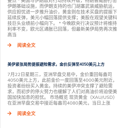
要点 * 美国与伊朗敌对行动持续升级，特朗普威胁打击
伊朗基础设施，而伊朗支持的也门胡塞武装威胁航运，
供应担忧进一步推升油价，黄金则在技术买盘的提振下
延续反弹，美元小幅回落提供支撑；美股在观望关键科
技巨头业绩前小幅向下。 * 今晚欧央行决议预计将维持
利率不变，欧元区通胀已回落，但最新美伊局势再次推
高当
阅读全文
美伊紧张局势提振避险需求，金价反弹至4050美元上方
7月22日星期三，亚洲早盘交易中，金价重回每盎司
4050美元上方，此前金价一度回落至4000美元附近，
投资者纷纷买入黄金。持续的美伊冲突支撑了避险需
求，而初步的停火努力也缓解了人们对高油价将迫使美
国加快加息的担忧。 市场概览 现货黄金（XAU/USD）
在亚洲早盘交易中接近每盎司4080美元，当日上涨
阅读全文