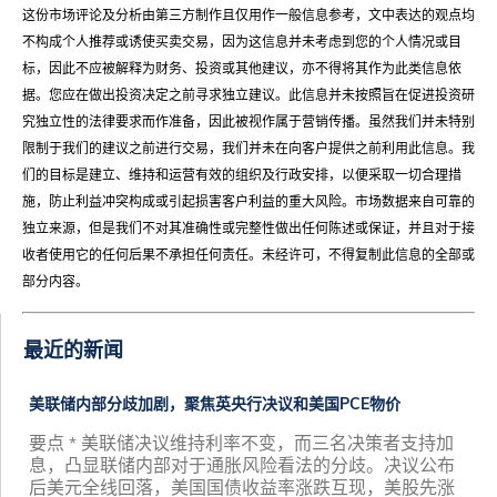
这份市场评论及分析由第三方制作且仅用作一般信息参考，文中表达的观点均
不构成个人推荐或诱使买卖交易，因为这信息并未考虑到您的个人情况或目
标，因此不应被解释为财务、投资或其他建议，亦不得将其作为此类信息依
据。您应在做出投资决定之前寻求独立建议。此信息并未按照旨在促进投资研
究独立性的法律要求而作准备，因此被视作属于营销传播。虽然我们并未特别
限制于我们的建议之前进行交易，我们并未在向客户提供之前利用此信息。我
们的目标是建立、维持和运营有效的组织及行政安排，以便采取一切合理措
施，防止利益冲突构成或引起损害客户利益的重大风险。市场数据来自可靠的
独立来源，但是我们不对其准确性或完整性做出任何陈述或保证，并且对于接
收者使用它的任何后果不承担任何责任。未经许可，不得复制此信息的全部或
部分内容。
最近的新闻
美联储内部分歧加剧，聚焦英央行决议和美国PCE物价
要点 * 美联储决议维持利率不变，而三名决策者支持加
息，凸显联储内部对于通胀风险看法的分歧。决议公布
后美元全线回落，美国国债收益率涨跌互现，美股先涨