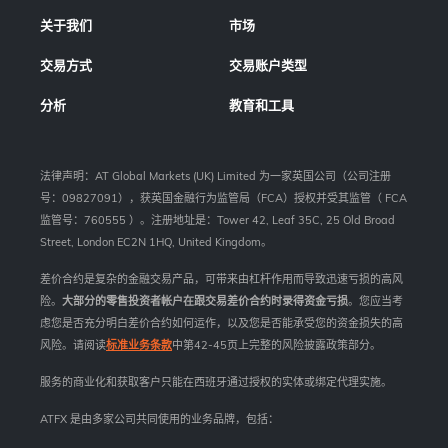
关于我们
市场
交易方式
交易账户类型
分析
教育和工具
法律声明：AT Global Markets (UK) Limited 为一家英国公司（公司注册
号：09827091），获英国金融行为监管局（FCA）授权并受其监管（ FCA
监管号：760555 ）。注册地址是：Tower 42, Leaf 35C, 25 Old Broad
Street, London EC2N 1HQ, United Kingdom。
差价合约是复杂的金融交易产品，可带来由杠杆作用而导致迅速亏损的高风
险。
大部分的零售投资者帐户在跟交易差价合约时录得资金亏损
。您应当考
虑您是否充分明白差价合约如何运作，以及您是否能承受您的资金损失的高
风险。请阅读
标准业务条款
中第42-45页上完整的风险披露政策部分。
服务的商业化和获取客户只能在西班牙通过授权的实体或绑定代理实施。
ATFX 是由多家公司共同使用的业务品牌，包括：