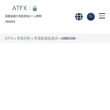
英國金融行為監管局(FCA)牌照：
760555
ATFX
»
市场分析
»
市场新闻及观点
»
USDCAD
数据公布指引中，美
元/加元交投可能活
跃
ATFX