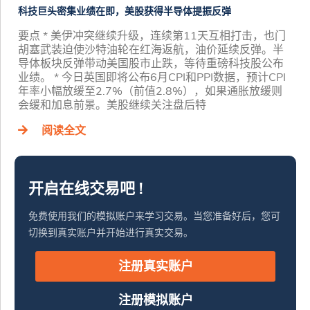
科技巨头密集业绩在即，美股获得半导体提振反弹
要点 * 美伊冲突继续升级，连续第11天互相打击，也门
胡塞武装迫使沙特油轮在红海返航，油价延续反弹。半
导体板块反弹带动美国股市止跌，等待重磅科技股公布
业绩。 * 今日英国即将公布6月CPI和PPI数据，预计CPI
年率小幅放缓至2.7%（前值2.8%），如果通胀放缓则
会缓和加息前景。美股继续关注盘后特
阅读全文
开启在线交易吧 !
免费使用我们的模拟账户来学习交易。当您准备好后，您可
切换到真实账户并开始进行真实交易。
注册真实账户
注册模拟账户