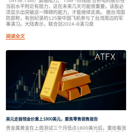
（NYSE:TSM）面临阻力。 TSM -日线图 台积电的股价在
当前水平附近有阻力，这在未来几天可能很重要。该股必
须显示出突破这一障碍的能力，才能继续走高。 据台湾国
防部称，有创纪录的125架中国飞机参与了台湾周边的军
事演习。大陆表示，联合剑2024-B演习是
阅读全文
美元走弱领金价重上1800美元，聚焦零售销售报告
贵金属黄金在上周测试三个月低点1800美元后，重拾看涨