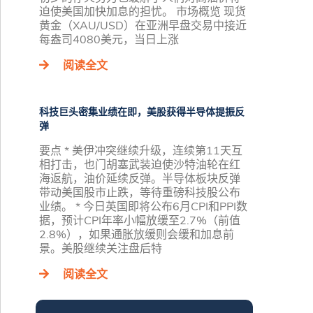
迫使美国加快加息的担忧。 市场概览 现货
黄金（XAU/USD）在亚洲早盘交易中接近
每盎司4080美元，当日上涨
阅读全文
科技巨头密集业绩在即，美股获得半导体提振反
弹
要点 * 美伊冲突继续升级，连续第11天互
相打击，也门胡塞武装迫使沙特油轮在红
海返航，油价延续反弹。半导体板块反弹
带动美国股市止跌，等待重磅科技股公布
业绩。 * 今日英国即将公布6月CPI和PPI数
据，预计CPI年率小幅放缓至2.7%（前值
2.8%），如果通胀放缓则会缓和加息前
景。美股继续关注盘后特
阅读全文