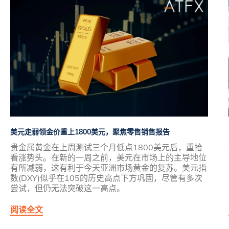
美元走弱领金价重上1800美元，聚焦零售销售报告
贵金属黄金在上周测试三个月低点1800美元后，重拾
看涨势头。在新的一周之前，美元在市场上的主导地位
有所减弱，这有利于今天亚洲市场黄金的复苏。美元指
数(DXY)似乎在105的历史高点下方巩固，尽管有多次
尝试，但仍无法突破这一高点。
阅读全文