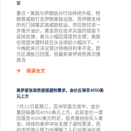
议
要点 * 美国与伊朗敌对行动持续升级，特
朗普威胁打击伊朗基础设施，而伊朗支持
的也门胡塞武装威胁航运，供应担忧进一
步推升油价，黄金则在技术买盘的提振下
延续反弹，美元小幅回落提供支撑；美股
在观望关键科技巨头业绩前小幅向下。 *
今晚欧央行决议预计将维持利率不变，欧
元区通胀已回落，但最新美伊局势再次推
高当
阅读全文
美伊紧张局势提振避险需求，金价反弹至4050美
元上方
7月22日星期三，亚洲早盘交易中，金价
重回每盎司4050美元上方，此前金价一度
回落至4000美元附近，投资者纷纷买入黄
金。持续的美伊冲突支撑了避险需求，而
初步的停火努力也缓解了人们对高油价将