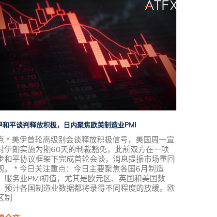
伊和平谈判释放积极，日内聚焦欧美制造业PMI
点 * 美伊首轮高级别会谈释放积极信号，美国周一宣
对伊朗实施为期60天的制裁豁免，此前双方在一项
步和平协议框架下完成首轮会谈，消息提振市场重回
观。 * 今日关注重点：今日主要聚焦各国6月制造
、服务业PMI初值，尤其是欧元区、英国和美国数
，预计各国制造业数据都将录得不同程度的放缓。欧
区制