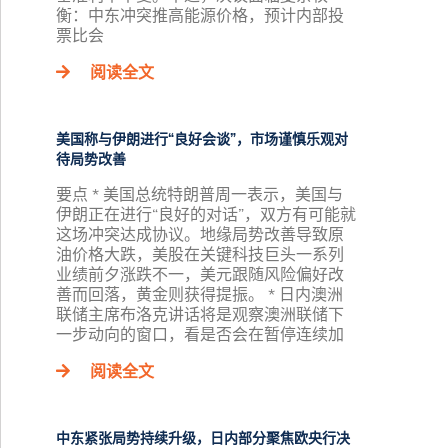
衡：中东冲突推高能源价格，预计内部投
票比会
阅读全文
美国称与伊朗进行“良好会谈”，市场谨慎乐观对
待局势改善
要点 * 美国总统特朗普周一表示，美国与
伊朗正在进行“良好的对话”，双方有可能就
这场冲突达成协议。地缘局势改善导致原
油价格大跌，美股在关键科技巨头一系列
业绩前夕涨跌不一，美元跟随风险偏好改
善而回落，黄金则获得提振。 * 日内澳洲
联储主席布洛克讲话将是观察澳洲联储下
一步动向的窗口，看是否会在暂停连续加
阅读全文
中东紧张局势持续升级，日内部分聚焦欧央行决