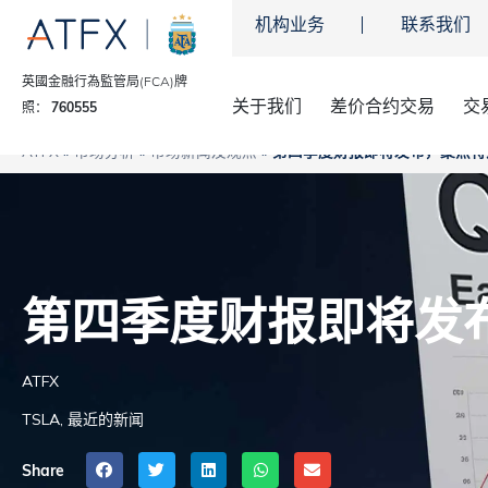
机构业务
联系我们
英國金融行為監管局(FCA)牌
关于我们
差价合约交易
交
照：
760555
ATFX
»
市场分析
»
市场新闻及观点
»
第四季度财报即将发布，聚焦特
第四季度财报即将发
ATFX
TSLA
,
最近的新闻
Share