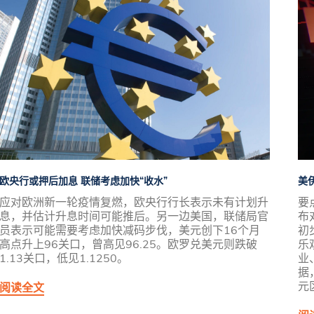
欧央行或押后加息 联储考虑加快“收水”
美
应对欧洲新一轮疫情复燃，欧央行行长表示未有计划升
要
息，并估计升息时间可能推后。另一边美国，联储局官
布
员表示可能需要考虑加快减码步伐，美元创下16个月
初
高点升上96关口，曾高见96.25。欧罗兑美元则跌破
乐
1.13关口，低见1.1250。
业
据
元
阅读全文