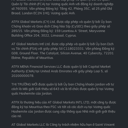
Quản lý Tài chính (FCA) tại Vương quốc Anh với đăng ký doanh nghiệp
số 760555. Văn phòng Đăng ký: Tầng 42, Phòng 35C, số 25 phố Old
Broad, London EC2N 1HQ, Vương quốc Anh.
ATFX Global Markets (CY) Ltd, được cấp phép và quản lý bởi Ủy ban
Chứng khoán và Giao dịch Cộng hòa Síp (CySEC) theo giấy phép số
285/15. Văn phòng Đăng ký: 159 Leontiou A ‘Street, Maryvonne
Building Office 204, 3022, Limassol, Cyprus.
AT Global Markets Intl Ltd, được cấp phép và quản lý bởi Ủy ban Dịch
vụ Tài chính (FSA) với giấy phép Số C118023331. Văn phòng Đăng ký:
G08, Ground Floor, The Catalyst, Silicon Avenue, 40 Cybercity, 72201
Ebène, Republic of Mauritius.
ATFX MENA Financial Services LLC được quản lý bởi Capital Market
Authority (CMA) tại United Arab Emirates với giấy phép Loại 5, số
20200000078.
THỊ TRƯỜNG MỚI được quản lý bởi Ủy ban Chứng khoán Jordan với tư
cách là Môi giới Giới thiệu số 643 và là tổ chức được quản lý tại Vương
quốc Hashemite của Jordan.
ATFX là thương hiệu của AT Global Markets INTL LTD, một công ty được
đăng ký tại Mauritius theo FSC và tất cả các dịch vụ tại Vương quốc
Hashemite của Jordan được cung cấp thông qua Nhà môi giới giới thiệu
của nó.
AT Global Markets LLC là Công ty trách nhiệm hữu hạn ở Saint Vincent