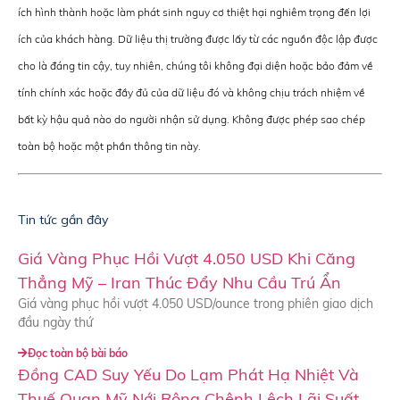
ích hình thành hoặc làm phát sinh nguy cơ thiệt hại nghiêm trọng đến lợi
ích của khách hàng. Dữ liệu thị trường được lấy từ các nguồn độc lập được
cho là đáng tin cậy, tuy nhiên, chúng tôi không đại diện hoặc bảo đảm về
tính chính xác hoặc đầy đủ của dữ liệu đó và không chịu trách nhiệm về
bất kỳ hậu quả nào do người nhận sử dụng. Không được phép sao chép
toàn bộ hoặc một phần thông tin này.
Tin tức gần đây
Giá Vàng Phục Hồi Vượt 4.050 USD Khi Căng
Thẳng Mỹ – Iran Thúc Đẩy Nhu Cầu Trú Ẩn
Giá vàng phục hồi vượt 4.050 USD/ounce trong phiên giao dịch
đầu ngày thứ
Đọc toàn bộ bài báo
Đồng CAD Suy Yếu Do Lạm Phát Hạ Nhiệt Và
Thuế Quan Mỹ Nới Rộng Chênh Lệch Lãi Suất