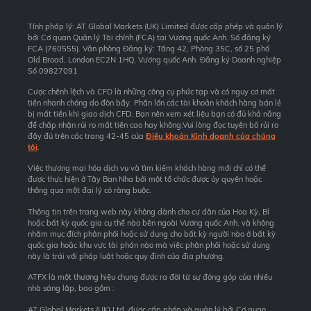
Tính pháp lý: AT Global Markets (UK) Limited được cấp phép và quản lý
bởi Cơ quan Quản lý Tài chính (FCA) tại Vương quốc Anh. Số đăng ký
FCA (760555). Văn phòng Đăng ký: Tầng 42, Phòng 35C, số 25 phố
Old Broad, London EC2N 1HQ, Vương quốc Anh. Đăng ký Doanh nghiệp
Số 09827091
Cược chênh lệch và CFD là những công cụ phức tạp và có nguy cơ mất
tiền nhanh chóng do đòn bẩy. Phần lớn các tài khoản khách hàng bán lẻ
bị mất tiền khi giao dịch CFD. Bạn nên xem xét liệu bạn có đủ khả năng
để chấp nhận rủi ro mất tiền cao hay không.Vui lòng đọc tuyên bố rủi ro
đầy đủ trên các trang 42-45 của
Điều khoản Kinh doanh của chúng
tôi
.
Việc thương mại hóa dịch vụ và tìm kiếm khách hàng mới chỉ có thể
được thực hiện ở Tây Ban Nha bởi một tổ chức được ủy quyền hoặc
thông qua một đại lý có ràng buộc.
Thông tin trên trang web này không dành cho cư dân của Hoa Kỳ, Bỉ
hoặc bất kỳ quốc gia cụ thể nào bên ngoài Vương quốc Anh, và không
nhằm mục đích phân phối hoặc sử dụng cho bất kỳ người nào ở bất kỳ
quốc gia hoặc khu vực tài phán nào mà việc phân phối hoặc sử dụng
này là trái với pháp luật hoặc quy định của địa phương.
ATFX là một thương hiệu chung được ra đời từ sự đóng góp của nhiều
nhà sáng lập, bao gồm :
AT Global Markets (UK) Ltd, được cấp phép và quản lý bởi Cơ quan