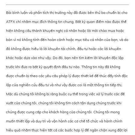
Bài bình luận và phân tích thị trường này đã được bên thứ ba chuẩn bị cho
ATFX chỉ nhằm mục đích thông tin chung. Bất kỳ quan điểm nào được thể
hiện không cấu thành khuyến nghị cá nhân hoặc lời mời chào mua hoặc
bán vì nó không tính đến hoàn cảnh hoặc mục tiêu cá nhân của bạn, và do
đó không được hiểu là lời khuyên tài chính, đầu tư hoặc các lời khuyên
khác hoặc dựa vào như vậy. Do đó, bạn nên tìm kiếm lời khuyên độc lập
trước khi đưa ra bất kỳ quyết định đầu tư nào. Thông tin này đã không
được chuẩn bị theo các yêu cầu pháp lý được thiết kế để thúc đẩy tính độc
lập của nghiên cứu đầu tư và như vậy được coi là một thông tin tiếp thị.
Mặc dù chúng tôi không bị ràng buộc cụ thể trong việc xử lý trước các đề
xuất của chúng tôi, chúng tôi không tìm cách tận dụng chúng trước khi
chúng được cung cấp cho khách hàng của chúng tôi. Chúng tôi mong
muốn thiết lập và duy trì và vận hành các cơ chế tổ chức và hành chính
hiệu quả nhằm thực hiện tất cả các bước hợp lý để ngăn chặn xung đột lợi