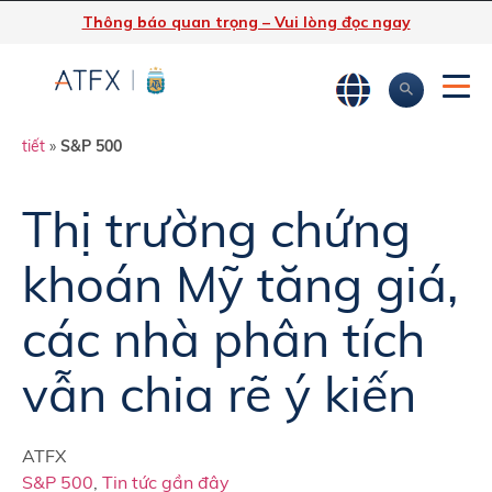
Thông báo quan trọng – Vui lòng đọc ngay
ATFX
»
Phân tích thị trường
»
Tin tức thị trường & Thông tin chi
tiết
»
S&P 500
Thị trường chứng
khoán Mỹ tăng giá,
các nhà phân tích
vẫn chia rẽ ý kiến
ATFX
S&P 500
,
Tin tức gần đây