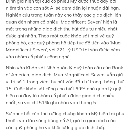
Định giá hiện tại của cổ phiếu Mỹ được thúc đẩy bởi
niềm tin vào cơn sốt AI sẽ đem đến lợi nhuận dài hạn.
Nghiên cứu trong tuần này cho thấy các giao dịch liên
quan đến nhóm cổ phiếu ‘Magnificent Seven’ hiện là
một trong những giao dịch thu hút đầu tư nhiều nhất
được ghi nhận. Theo một cuộc khảo sát mới về quỹ
phòng hộ, các quỹ phòng hộ tiếp tục đổ tiền vào ‘Mua
Magnificent Seven’, với 721 tỷ USD tài sản được ném
vào nhóm cổ phiếu công nghệ.
Nhìn vào Khảo sát Nhà quản lý quỹ toàn cầu của Bank
of America, giao dịch ‘Mua Magnificent Seven’ vẫn giữ
vị trí số 1 trong việc thu hút vốn đầu tư trong tháng thứ
15. Cuộc khảo sát cũng cho biết 69% nhà quản lý quỹ
hiện coi đây là nhóm cổ phiếu được giao dịch nhiều
nhất, so với chỉ 51% ghi nhận vào tháng 5.
Sự phục hồi của thị trường chứng khoán Mỹ hiện tại phụ
thuộc vào làn sóng bùng nổ AI, giá trị giao dịch của
các quỹ phòng hộ và khối lượng giao dịch thấp.