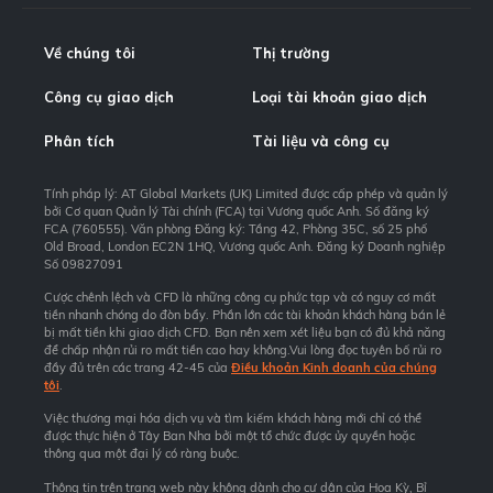
Về chúng tôi
Thị trường
Công cụ giao dịch
Loại tài khoản giao dịch
Phân tích
Tài liệu và công cụ
Tính pháp lý: AT Global Markets (UK) Limited được cấp phép và quản lý
bởi Cơ quan Quản lý Tài chính (FCA) tại Vương quốc Anh. Số đăng ký
FCA (760555). Văn phòng Đăng ký: Tầng 42, Phòng 35C, số 25 phố
Old Broad, London EC2N 1HQ, Vương quốc Anh. Đăng ký Doanh nghiệp
Số 09827091
Cược chênh lệch và CFD là những công cụ phức tạp và có nguy cơ mất
tiền nhanh chóng do đòn bẩy. Phần lớn các tài khoản khách hàng bán lẻ
bị mất tiền khi giao dịch CFD. Bạn nên xem xét liệu bạn có đủ khả năng
để chấp nhận rủi ro mất tiền cao hay không.Vui lòng đọc tuyên bố rủi ro
đầy đủ trên các trang 42-45 của
Điều khoản Kinh doanh của chúng
tôi
.
Việc thương mại hóa dịch vụ và tìm kiếm khách hàng mới chỉ có thể
được thực hiện ở Tây Ban Nha bởi một tổ chức được ủy quyền hoặc
thông qua một đại lý có ràng buộc.
Thông tin trên trang web này không dành cho cư dân của Hoa Kỳ, Bỉ