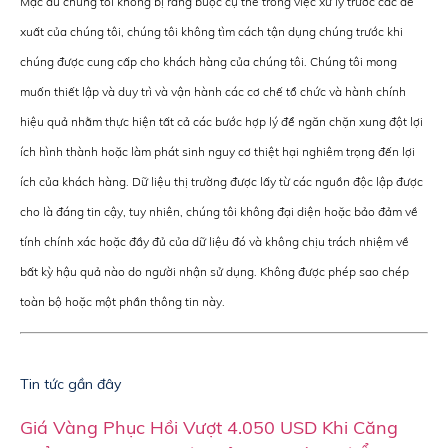
Mặc dù chúng tôi không bị ràng buộc cụ thể trong việc xử lý trước các đề
xuất của chúng tôi, chúng tôi không tìm cách tận dụng chúng trước khi
chúng được cung cấp cho khách hàng của chúng tôi. Chúng tôi mong
muốn thiết lập và duy trì và vận hành các cơ chế tổ chức và hành chính
hiệu quả nhằm thực hiện tất cả các bước hợp lý để ngăn chặn xung đột lợi
ích hình thành hoặc làm phát sinh nguy cơ thiệt hại nghiêm trọng đến lợi
ích của khách hàng. Dữ liệu thị trường được lấy từ các nguồn độc lập được
cho là đáng tin cậy, tuy nhiên, chúng tôi không đại diện hoặc bảo đảm về
tính chính xác hoặc đầy đủ của dữ liệu đó và không chịu trách nhiệm về
bất kỳ hậu quả nào do người nhận sử dụng. Không được phép sao chép
toàn bộ hoặc một phần thông tin này.
Tin tức gần đây
Giá Vàng Phục Hồi Vượt 4.050 USD Khi Căng