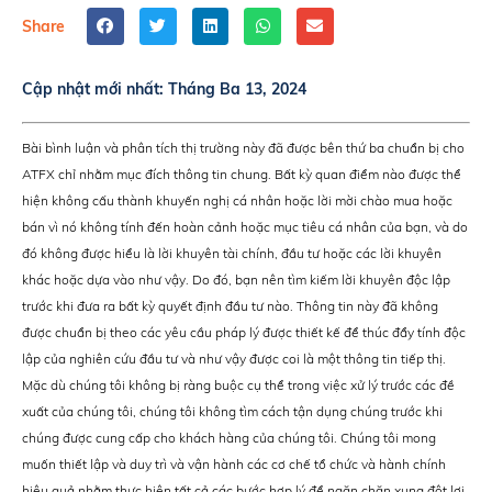
Share
Cập nhật mới nhất:
Tháng Ba 13, 2024
Bài bình luận và phân tích thị trường này đã được bên thứ ba chuẩn bị cho
ATFX chỉ nhằm mục đích thông tin chung. Bất kỳ quan điểm nào được thể
hiện không cấu thành khuyến nghị cá nhân hoặc lời mời chào mua hoặc
bán vì nó không tính đến hoàn cảnh hoặc mục tiêu cá nhân của bạn, và do
đó không được hiểu là lời khuyên tài chính, đầu tư hoặc các lời khuyên
khác hoặc dựa vào như vậy. Do đó, bạn nên tìm kiếm lời khuyên độc lập
trước khi đưa ra bất kỳ quyết định đầu tư nào. Thông tin này đã không
được chuẩn bị theo các yêu cầu pháp lý được thiết kế để thúc đẩy tính độc
lập của nghiên cứu đầu tư và như vậy được coi là một thông tin tiếp thị.
Mặc dù chúng tôi không bị ràng buộc cụ thể trong việc xử lý trước các đề
xuất của chúng tôi, chúng tôi không tìm cách tận dụng chúng trước khi
chúng được cung cấp cho khách hàng của chúng tôi. Chúng tôi mong
muốn thiết lập và duy trì và vận hành các cơ chế tổ chức và hành chính
hiệu quả nhằm thực hiện tất cả các bước hợp lý để ngăn chặn xung đột lợi