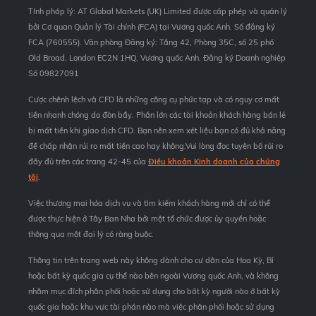
Tính pháp lý: AT Global Markets (UK) Limited được cấp phép và quản lý
bởi Cơ quan Quản lý Tài chính (FCA) tại Vương quốc Anh. Số đăng ký
FCA (760555). Văn phòng Đăng ký: Tầng 42, Phòng 35C, số 25 phố
Old Broad, London EC2N 1HQ, Vương quốc Anh. Đăng ký Doanh nghiệp
Số 09827091
Cược chênh lệch và CFD là những công cụ phức tạp và có nguy cơ mất
tiền nhanh chóng do đòn bẩy. Phần lớn các tài khoản khách hàng bán lẻ
bị mất tiền khi giao dịch CFD. Bạn nên xem xét liệu bạn có đủ khả năng
để chấp nhận rủi ro mất tiền cao hay không.Vui lòng đọc tuyên bố rủi ro
đầy đủ trên các trang 42-45 của
Điều khoản Kinh doanh của chúng
tôi
.
Việc thương mại hóa dịch vụ và tìm kiếm khách hàng mới chỉ có thể
được thực hiện ở Tây Ban Nha bởi một tổ chức được ủy quyền hoặc
thông qua một đại lý có ràng buộc.
Thông tin trên trang web này không dành cho cư dân của Hoa Kỳ, Bỉ
hoặc bất kỳ quốc gia cụ thể nào bên ngoài Vương quốc Anh, và không
nhằm mục đích phân phối hoặc sử dụng cho bất kỳ người nào ở bất kỳ
quốc gia hoặc khu vực tài phán nào mà việc phân phối hoặc sử dụng