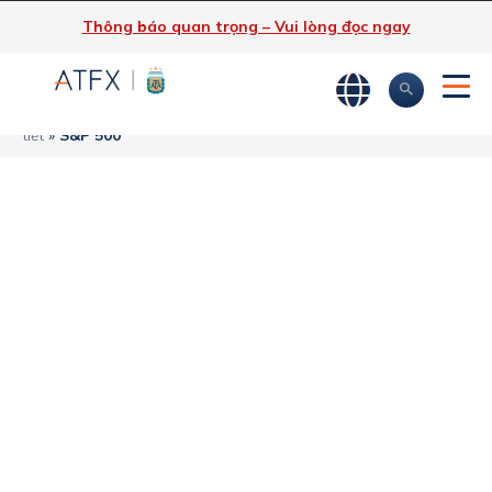
Thông báo quan trọng – Vui lòng đọc ngay
ATFX
»
Phân tích thị trường
»
Tin tức thị trường & Thông tin chi
tiết
»
S&P 500
Chứng khoán Mỹ
tiếp tục lập đỉnh
mới
ATFX
S&P 500