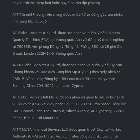
này là trái với pháp luật hoặc quy định của địa phương.
ATFX là một thương hiệu chung được ra đời từ sự đóng góp của nhiều
nhà sáng lập, bao gồm :
AT Global Markets (UK) Ltd, được cấp phép và quản lý bởi Cơ quan
Quản lý Tài chính (FCA) tại Vương quốc Anh với đăng ký doanh nghiệp
số 760555. Văn phòng Đăng ký: Tầng 42, Phòng 35C, số 25 phố Old
Broad, London EC2N 1HQ, Vương quốc Anh.
ATFX Global Markets (CY) Ltd, được cấp phép và quản lý bởi Ủy ban
Chứng khoán và Giao dịch Cộng hòa Síp (CySEC) theo giấy phép số
285/15. Văn phòng Đăng ký: 159 Leontiou A ‘Street, Maryvonne
Building Office 204, 3022, Limassol, Cyprus.
AT Global Markets Intl Ltd, được cấp phép và quản lý bởi Ủy ban Dịch
vụ Tài chính (FSA) với giấy phép Số C118023331. Văn phòng Đăng ký:
G08, Ground Floor, The Catalyst, Silicon Avenue, 40 Cybercity, 72201
Ebène, Republic of Mauritius.
ATFX MENA Financial Services LLC được quản lý bởi Capital Market
Authority (CMA) tại United Arab Emirates với giấy phép Loại 5, số