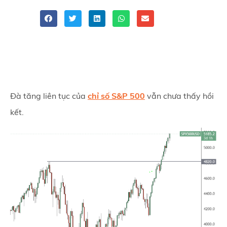
Share
Đà tăng liên tục của
chỉ số S&P 500
vẫn chưa thấy hồi
kết.