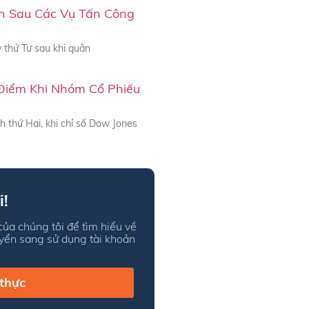
an Sau Các Vụ Tấn Công
 thứ Tư sau khi quân
Điểm Khi Nhóm Cổ Phiếu
 thứ Hai, khi chỉ số Dow Jones
i!
ủa chúng tôi để tìm hiểu về
uyển sang sử dụng tài khoản
 thực