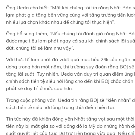
Ông Ueda cho biết: “Một khi chúng tôi tin rằng Nhật Bản 
lạm phát gia tăng bền vững cùng với tăng trưởng tiền lươn
nhiều lựa chọn khác nhau để chúng tôi thực hiện”.
Ông bổ sung thêm, “Nếu chúng tôi đánh giá rằng Nhật Bả
được mục tiêu lạm phát ngay cả sau khi chính sách lãi s
dứt, chúng tôi sẽ làm như vậy”.
Với thực tế lạm phát đã vượt quá mục tiêu 2% của ngân h
ương trong hơn một năm, thị trường suy đoán rằng BOJ s
tăng lãi suất. Tuy nhiên, Ueda vẫn duy trì quan điểm ủng 
chính sách tiền tệ siêu nới lỏng cho đến khi BOJ chắc chắn
phát sẽ duy trì ở mức cao hơn.
Trong cuộc phỏng vấn, Ueda tin rằng BOJ sẽ “kiên nhẫn” du
sách tiền tệ siêu nới lỏng trong thời điểm hiện tại.
Tin tức này đã khiến đồng yên Nhật tăng vọt sau một thờ
tiền này bị mất giá so với đồng đô la Mỹ do những hành đ
suất quyết liệt của Cục Dự trữ Liên bang vừa qua. Nếu chỉ