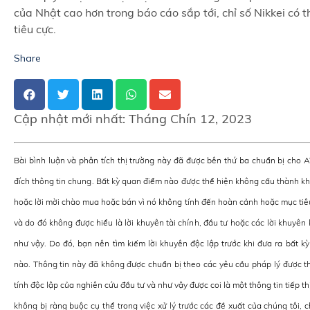
của Nhật cao hơn trong báo cáo sắp tới, chỉ số Nikkei có 
tiêu cực.
Share
Cập nhật mới nhất:
Tháng Chín 12, 2023
Bài bình luận và phân tích thị trường này đã được bên thứ ba chuẩn bị cho
đích thông tin chung. Bất kỳ quan điểm nào được thể hiện không cấu thành k
hoặc lời mời chào mua hoặc bán vì nó không tính đến hoàn cảnh hoặc mục tiê
và do đó không được hiểu là lời khuyên tài chính, đầu tư hoặc các lời khuyê
như vậy. Do đó, bạn nên tìm kiếm lời khuyên độc lập trước khi đưa ra bất kỳ
nào. Thông tin này đã không được chuẩn bị theo các yêu cầu pháp lý được th
tính độc lập của nghiên cứu đầu tư và như vậy được coi là một thông tin tiếp th
không bị ràng buộc cụ thể trong việc xử lý trước các đề xuất của chúng tôi, 