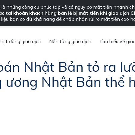
Thông báo quan trọng – Vui lòng đọc ngay
là những công cụ phức tạp và có nguy cơ mất tiền nhanh ch
ác tài khoản khách hàng bán lẻ bị mất tiền khi giao dịch C
ng tôi
liệu bạn có đủ khả năng để chấp nhận rủi ro mất tiền cao h
»
Thị trường chứng khoán Nhật Bản tỏ ra lưỡng lự sau khi Ngân hà
hị trường giao dịch
Nền tảng giao dịch
Tìm hiểu về giao
oán Nhật Bản tỏ ra lư
 ương Nhật Bản thể h