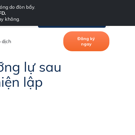
óng do đòn bẩy.
FD.
ay không.
Ngôn ngữ
Cổng thông tin khách hàng
ng Trung ương Nhật Bản thể hiện
Đăng ký
 dịch
ngay
ỡng lự sau
iện lập