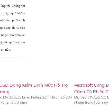
úng tôi. Chúng tôi
hính hiệu quả nhằm
hoặc làm phát sinh
ng được lấy từ các
ện hoặc bảo đảm về
 kỳ hậu quả nào do
tin này.
 USD Đang Kiểm Định Mức Hỗ Trợ
Microsoft Công B
rọng
Cảnh Cổ Phiếu 
a Mỹ đã quay lại xu hướng giảm khi chỉ số DXY
Microsoft (NASDAQ: M
 vùng hỗ trợ then
nhuận trong tuần này, 