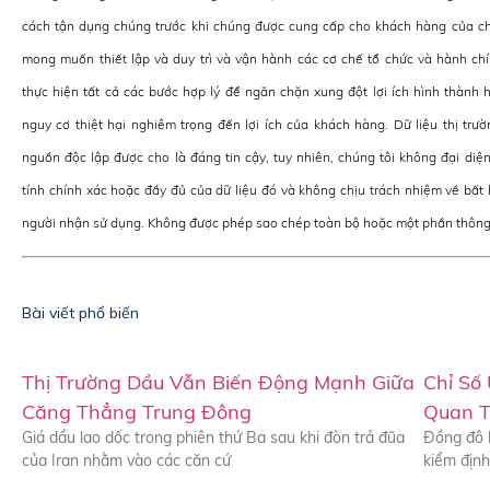
cách tận dụng chúng trước khi chúng được cung cấp cho khách hàng của ch
mong muốn thiết lập và duy trì và vận hành các cơ chế tổ chức và hành c
thực hiện tất cả các bước hợp lý để ngăn chặn xung đột lợi ích hình thành 
nguy cơ thiệt hại nghiêm trọng đến lợi ích của khách hàng. Dữ liệu thị trườ
nguồn độc lập được cho là đáng tin cậy, tuy nhiên, chúng tôi không đại di
tính chính xác hoặc đầy đủ của dữ liệu đó và không chịu trách nhiệm về bất
người nhận sử dụng. Không được phép sao chép toàn bộ hoặc một phần thông 
Bài viết phổ biến
Thị Trường Dầu Vẫn Biến Động Mạnh Giữa
Chỉ Số
Căng Thẳng Trung Đông
Quan T
Giá dầu lao dốc trong phiên thứ Ba sau khi đòn trả đũa
Đồng đô l
của Iran nhằm vào các căn cứ
kiểm định