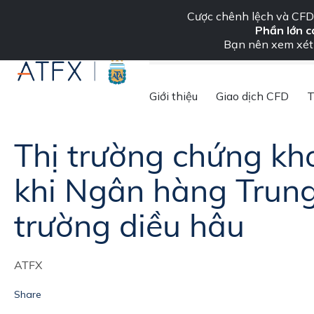
Cược chênh lệch và CFD 
Phần lớn c
Tổ chức
Liên hệ chú
Bạn nên xem xét 
ATFX
»
Phân tích thị trường
»
Tin tức thị trường & Thông tin chi tiết
Giới thiệu
Giao dịch CFD
T
lập trường diều hâu
Thị trường chứng kh
khi Ngân hàng Trung
trường diều hâu
ATFX
Share