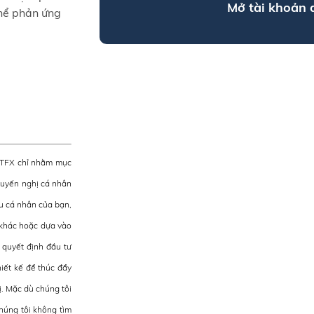
Mở tài khoản
thể phản ứng
 ATFX chỉ nhằm mục
huyến nghị cá nhân
u cá nhân của bạn,
n khác hoặc dựa vào
 quyết định đầu tư
iết kế để thúc đẩy
ị. Mặc dù chúng tôi
chúng tôi không tìm