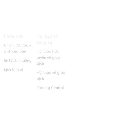
Phân tích
Tài liệu và
công cụ
Chiến lược Giao
dịch của bạn
Hội thảo trực
tuyến về giao
tin tức thị trường
dịch
Lịch kinh tế
Hội thảo về giao
dịch
Trading Central