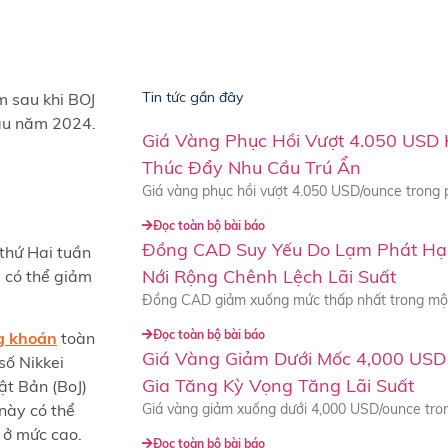
Tin tức gần đây
m sau khi BOJ
đầu năm 2024.
Giá Vàng Phục Hồi Vượt 4.050 USD 
Thúc Đẩy Nhu Cầu Trú Ẩn
Giá vàng phục hồi vượt 4.050 USD/ounce trong 
Đọc toàn bộ bài báo
Đồng CAD Suy Yếu Do Lạm Phát Hạ
 thứ Hai tuần
Nới Rộng Chênh Lệch Lãi Suất
á có thể giảm
Đồng CAD giảm xuống mức thấp nhất trong một
Đọc toàn bộ bài báo
g khoán
toàn
Giá Vàng Giảm Dưới Mốc 4,000 USD 
số Nikkei
Gia Tăng Kỳ Vọng Tăng Lãi Suất
t Bản (BoJ)
Giá vàng giảm xuống dưới 4,000 USD/ounce tron
này có thể
 ở mức cao.
Đọc toàn bộ bài báo