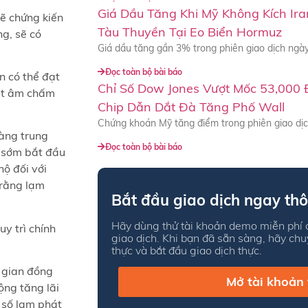
Giá Dầu Tăng Khi Mỹ Không Kích Ir
sẽ chứng kiến
Tàu Thuyền Tại Eo Biển Hormuz
g, sẽ có
Giá dầu tăng gần 3% trong phiên giao dịch ngày
Đọc toàn bộ bài báo
n có thể đạt
Chỉ Số Dow Jones Vượt Mốc 53,000 
uất âm chấm
Chip Dẫn Dắt Đà Tăng Phố Wall
Chứng khoán Mỹ tăng điểm trong phiên giao dịch
àng trung
Đọc toàn bộ bài báo
ẽ sớm bắt đầu
hộ đối với
 rằng lạm
Bắt đầu giao dịch ngay thô
Hãy dùng thử tài khoản demo miễn phí c
y trì chính
giao dịch. Khi bạn đã sẵn sàng, hãy ch
thực và bắt đầu giao dịch thực.
i gian đồng
Mở tài khoản
ộng tăng lãi
 số lạm phát