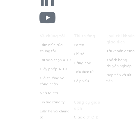
Về chúng tôi
Thị trường
Loại tài khoản
giao dịch
Tầm nhìn của
Forex
chúng tôi
Tài khoản demo
Chỉ số
Tại sao chọn ATFX
Khách hàng
Hàng hóa
chuyên nghiệp
Giấy phép ATFX
Tiền điện tử
Nạp tiền và rút
Giải thưởng và
Cổ phiếu
tiền
công nhận
Nhà tài trợ
Tin tức công ty
Công cụ giao
dịch
Liên hệ với chúng
tôi
Giao dịch CFD