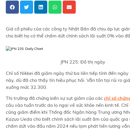
Giá cổ phiếu của các công ty Nhật Bản đã chịu áp lực giả
cho biết họ có thể chấm dứt chính sách lãi suất 0% vào 
JPN 225: Đồ thị ngày
Chỉ số Nikkei đã giảm ngày thứ ba liên tiếp tính đến ngày
này, dù đã cho thấy tín hiệu phục hồi. Vẫn tồn tại rủi ro gi
xuống mức 32.300.
Thị trường đã chứng kiến sự sụt giảm của các
chỉ số chứn
cầu vào tuần trước do lo ngại về sức khỏe nền kinh tế. Chỉ 
cũng giảm điểm khi Thống đốc Ngân hàng Trung ương Nhậ
Kazuo Ueda cho biết chính sách lãi suất âm của quốc gia 
chấm dứt vào đầu năm 2024 nếu lạm phát tiền lương vẫn