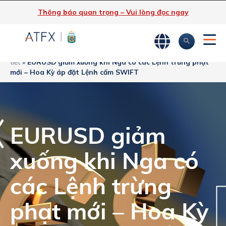
Thông báo quan trọng – Vui lòng đọc ngay
ATFX
»
Phân tích thị trường
»
Tin tức thị trường & Thông tin chi
tiết
»
EURUSD giảm xuống khi Nga có các Lệnh trừng phạt
mới – Hoa Kỳ áp đặt Lệnh cấm SWIFT
EURUSD giảm
xuống khi Nga có
các Lệnh trừng
phạt mới – Hoa Kỳ