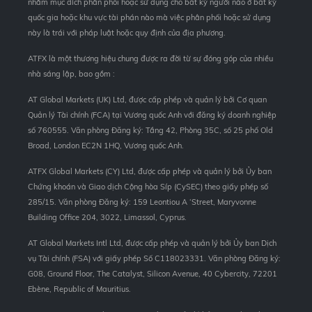
nhằm mục đích phân phối hoặc sử dụng cho bất kỳ người nào ở bất kỳ
quốc gia hoặc khu vực tài phán nào mà việc phân phối hoặc sử dụng
này là trái với pháp luật hoặc quy định của địa phương.
ATFX là một thương hiệu chung được ra đời từ sự đóng góp của nhiều
nhà sáng lập, bao gồm :
AT Global Markets (UK) Ltd, được cấp phép và quản lý bởi Cơ quan
Quản lý Tài chính (FCA) tại Vương quốc Anh với đăng ký doanh nghiệp
số 760555. Văn phòng Đăng ký: Tầng 42, Phòng 35C, số 25 phố Old
Broad, London EC2N 1HQ, Vương quốc Anh.
ATFX Global Markets (CY) Ltd, được cấp phép và quản lý bởi Ủy ban
Chứng khoán và Giao dịch Cộng hòa Síp (CySEC) theo giấy phép số
285/15. Văn phòng Đăng ký: 159 Leontiou A ‘Street, Maryvonne
Building Office 204, 3022, Limassol, Cyprus.
AT Global Markets Intl Ltd, được cấp phép và quản lý bởi Ủy ban Dịch
vụ Tài chính (FSA) với giấy phép Số C118023331. Văn phòng Đăng ký:
G08, Ground Floor, The Catalyst, Silicon Avenue, 40 Cybercity, 72201
Ebène, Republic of Mauritius.