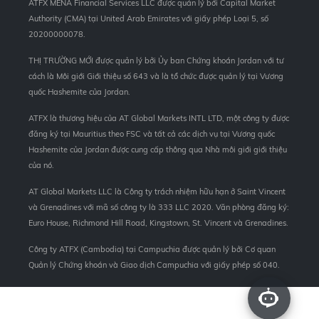
ATFX MENA Financial Services LLC được quản lý bởi Capital Market
Authority (CMA) tại United Arab Emirates với giấy phép Loại 5, số
20200000078.
THỊ TRƯỜNG MỚI được quản lý bởi Ủy ban Chứng khoán Jordan với tư
cách là Môi giới Giới thiệu số 643 và là tổ chức được quản lý tại Vương
quốc Hashemite của Jordan.
ATFX là thương hiệu của AT Global Markets INTL LTD, một công ty được
đăng ký tại Mauritius theo FSC và tất cả các dịch vụ tại Vương quốc
Hashemite của Jordan được cung cấp thông qua Nhà môi giới giới thiệu
của nó.
AT Global Markets LLC là Công ty trách nhiệm hữu hạn ở Saint Vincent
và Grenadines với mã số công ty là 333 LLC 2020. Văn phòng đăng ký:
Euro House, Richmond Hill Road, Kingstown, St. Vincent và Grenadines.
Công ty ATFX (Cambodia) tại Campuchia được quản lý bởi Cơ quan
Quản lý Chứng khoán và Giao dịch Campuchia với giấy phép số 040.