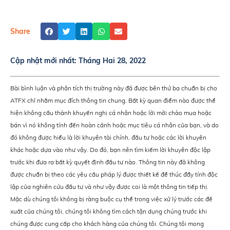
Share
Cập nhật mới nhất:
Tháng Hai 28, 2022
Bài bình luận và phân tích thị trường này đã được bên thứ ba chuẩn bị cho
ATFX chỉ nhằm mục đích thông tin chung. Bất kỳ quan điểm nào được thể
hiện không cấu thành khuyến nghị cá nhân hoặc lời mời chào mua hoặc
bán vì nó không tính đến hoàn cảnh hoặc mục tiêu cá nhân của bạn, và do
đó không được hiểu là lời khuyên tài chính, đầu tư hoặc các lời khuyên
khác hoặc dựa vào như vậy. Do đó, bạn nên tìm kiếm lời khuyên độc lập
trước khi đưa ra bất kỳ quyết định đầu tư nào. Thông tin này đã không
được chuẩn bị theo các yêu cầu pháp lý được thiết kế để thúc đẩy tính độc
lập của nghiên cứu đầu tư và như vậy được coi là một thông tin tiếp thị.
Mặc dù chúng tôi không bị ràng buộc cụ thể trong việc xử lý trước các đề
xuất của chúng tôi, chúng tôi không tìm cách tận dụng chúng trước khi
chúng được cung cấp cho khách hàng của chúng tôi. Chúng tôi mong