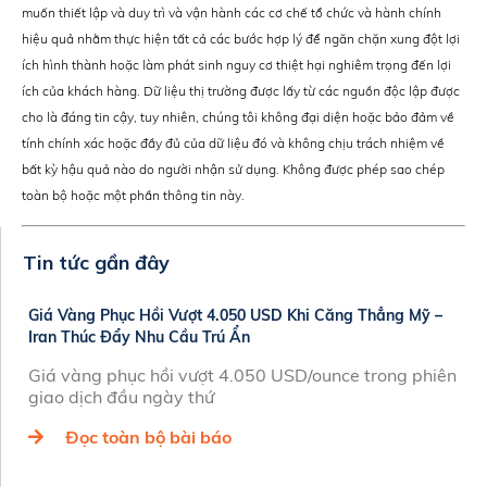
muốn thiết lập và duy trì và vận hành các cơ chế tổ chức và hành chính
hiệu quả nhằm thực hiện tất cả các bước hợp lý để ngăn chặn xung đột lợi
ích hình thành hoặc làm phát sinh nguy cơ thiệt hại nghiêm trọng đến lợi
ích của khách hàng. Dữ liệu thị trường được lấy từ các nguồn độc lập được
cho là đáng tin cậy, tuy nhiên, chúng tôi không đại diện hoặc bảo đảm về
tính chính xác hoặc đầy đủ của dữ liệu đó và không chịu trách nhiệm về
bất kỳ hậu quả nào do người nhận sử dụng. Không được phép sao chép
toàn bộ hoặc một phần thông tin này.
Tin tức gần đây
Giá Vàng Phục Hồi Vượt 4.050 USD Khi Căng Thẳng Mỹ –
Iran Thúc Đẩy Nhu Cầu Trú Ẩn
Giá vàng phục hồi vượt 4.050 USD/ounce trong phiên
giao dịch đầu ngày thứ
Đọc toàn bộ bài báo