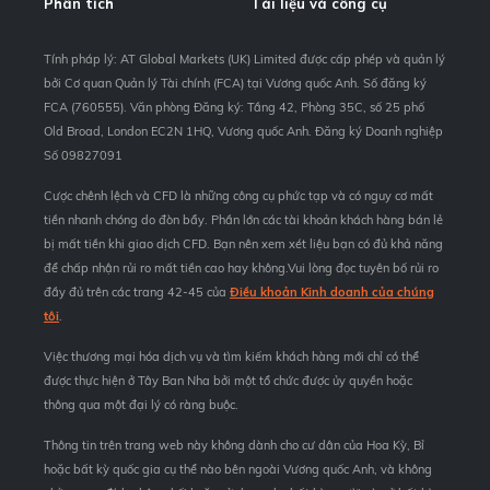
Phân tích
Tài liệu và công cụ
Tính pháp lý: AT Global Markets (UK) Limited được cấp phép và quản lý
bởi Cơ quan Quản lý Tài chính (FCA) tại Vương quốc Anh. Số đăng ký
FCA (760555). Văn phòng Đăng ký: Tầng 42, Phòng 35C, số 25 phố
Old Broad, London EC2N 1HQ, Vương quốc Anh. Đăng ký Doanh nghiệp
Số 09827091
Cược chênh lệch và CFD là những công cụ phức tạp và có nguy cơ mất
tiền nhanh chóng do đòn bẩy. Phần lớn các tài khoản khách hàng bán lẻ
bị mất tiền khi giao dịch CFD. Bạn nên xem xét liệu bạn có đủ khả năng
để chấp nhận rủi ro mất tiền cao hay không.Vui lòng đọc tuyên bố rủi ro
đầy đủ trên các trang 42-45 của
Điều khoản Kinh doanh của chúng
tôi
.
Việc thương mại hóa dịch vụ và tìm kiếm khách hàng mới chỉ có thể
được thực hiện ở Tây Ban Nha bởi một tổ chức được ủy quyền hoặc
thông qua một đại lý có ràng buộc.
Thông tin trên trang web này không dành cho cư dân của Hoa Kỳ, Bỉ
hoặc bất kỳ quốc gia cụ thể nào bên ngoài Vương quốc Anh, và không