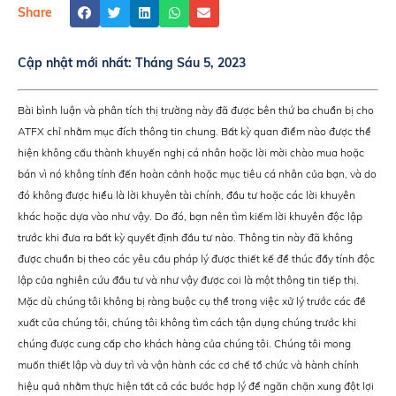
Share
Cập nhật mới nhất:
Tháng Sáu 5, 2023
Bài bình luận và phân tích thị trường này đã được bên thứ ba chuẩn bị cho
ATFX chỉ nhằm mục đích thông tin chung. Bất kỳ quan điểm nào được thể
hiện không cấu thành khuyến nghị cá nhân hoặc lời mời chào mua hoặc
bán vì nó không tính đến hoàn cảnh hoặc mục tiêu cá nhân của bạn, và do
đó không được hiểu là lời khuyên tài chính, đầu tư hoặc các lời khuyên
khác hoặc dựa vào như vậy. Do đó, bạn nên tìm kiếm lời khuyên độc lập
trước khi đưa ra bất kỳ quyết định đầu tư nào. Thông tin này đã không
được chuẩn bị theo các yêu cầu pháp lý được thiết kế để thúc đẩy tính độc
lập của nghiên cứu đầu tư và như vậy được coi là một thông tin tiếp thị.
Mặc dù chúng tôi không bị ràng buộc cụ thể trong việc xử lý trước các đề
xuất của chúng tôi, chúng tôi không tìm cách tận dụng chúng trước khi
chúng được cung cấp cho khách hàng của chúng tôi. Chúng tôi mong
muốn thiết lập và duy trì và vận hành các cơ chế tổ chức và hành chính
hiệu quả nhằm thực hiện tất cả các bước hợp lý để ngăn chặn xung đột lợi