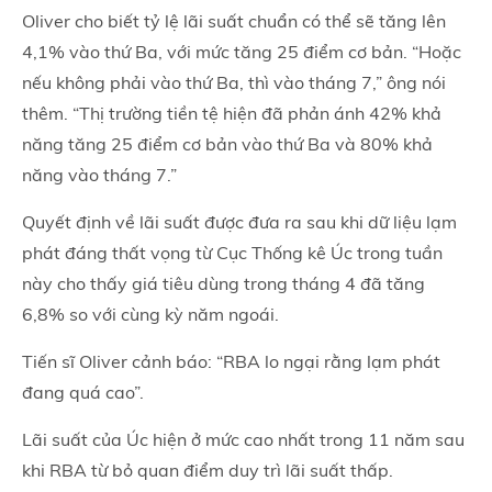
Oliver cho biết tỷ lệ lãi suất chuẩn có thể sẽ tăng lên
4,1% vào thứ Ba, với mức tăng 25 điểm cơ bản. “Hoặc
nếu không phải vào thứ Ba, thì vào tháng 7,” ông nói
thêm. “Thị trường tiền tệ hiện đã phản ánh 42% khả
năng tăng 25 điểm cơ bản vào thứ Ba và 80% khả
năng vào tháng 7.”
Quyết định về lãi suất được đưa ra sau khi dữ liệu lạm
phát đáng thất vọng từ Cục Thống kê Úc trong tuần
này cho thấy giá tiêu dùng trong tháng 4 đã tăng
6,8% so với cùng kỳ năm ngoái.
Tiến sĩ Oliver cảnh báo: “RBA lo ngại rằng lạm phát
đang quá cao”.
Lãi suất của Úc hiện ở mức cao nhất trong 11 năm sau
khi RBA từ bỏ quan điểm duy trì lãi suất thấp.