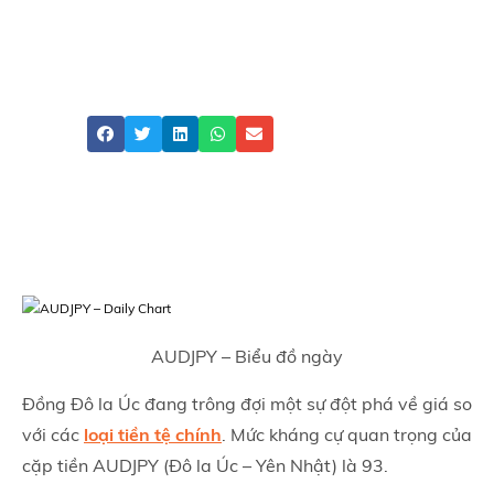
RBA?
ATFX
Share
AUDJPY – Biểu đồ ngày
Đồng Đô la Úc đang trông đợi một sự đột phá về giá so
với các
loại tiền tệ chính
. Mức kháng cự quan trọng của
cặp tiền AUDJPY (Đô la Úc – Yên Nhật) là 93.