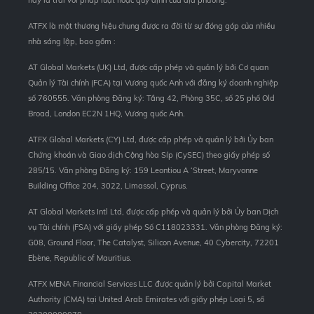
ATFX là một thương hiệu chung được ra đời từ sự đóng góp của nhiều
nhà sáng lập, bao gồm :
AT Global Markets (UK) Ltd, được cấp phép và quản lý bởi Cơ quan
Quản lý Tài chính (FCA) tại Vương quốc Anh với đăng ký doanh nghiệp
số 760555. Văn phòng Đăng ký: Tầng 42, Phòng 35C, số 25 phố Old
Broad, London EC2N 1HQ, Vương quốc Anh.
ATFX Global Markets (CY) Ltd, được cấp phép và quản lý bởi Ủy ban
Chứng khoán và Giao dịch Cộng hòa Síp (CySEC) theo giấy phép số
285/15. Văn phòng Đăng ký: 159 Leontiou A ‘Street, Maryvonne
Building Office 204, 3022, Limassol, Cyprus.
AT Global Markets Intl Ltd, được cấp phép và quản lý bởi Ủy ban Dịch
vụ Tài chính (FSA) với giấy phép Số C118023331. Văn phòng Đăng ký:
G08, Ground Floor, The Catalyst, Silicon Avenue, 40 Cybercity, 72201
Ebène, Republic of Mauritius.
ATFX MENA Financial Services LLC được quản lý bởi Capital Market
Authority (CMA) tại United Arab Emirates với giấy phép Loại 5, số