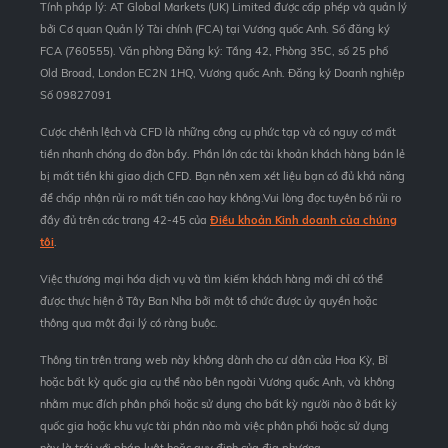
Tính pháp lý: AT Global Markets (UK) Limited được cấp phép và quản lý
bởi Cơ quan Quản lý Tài chính (FCA) tại Vương quốc Anh. Số đăng ký
FCA (760555). Văn phòng Đăng ký: Tầng 42, Phòng 35C, số 25 phố
Old Broad, London EC2N 1HQ, Vương quốc Anh. Đăng ký Doanh nghiệp
Số 09827091
Cược chênh lệch và CFD là những công cụ phức tạp và có nguy cơ mất
tiền nhanh chóng do đòn bẩy. Phần lớn các tài khoản khách hàng bán lẻ
bị mất tiền khi giao dịch CFD. Bạn nên xem xét liệu bạn có đủ khả năng
để chấp nhận rủi ro mất tiền cao hay không.Vui lòng đọc tuyên bố rủi ro
đầy đủ trên các trang 42-45 của
Điều khoản Kinh doanh của chúng
tôi
.
Việc thương mại hóa dịch vụ và tìm kiếm khách hàng mới chỉ có thể
được thực hiện ở Tây Ban Nha bởi một tổ chức được ủy quyền hoặc
thông qua một đại lý có ràng buộc.
Thông tin trên trang web này không dành cho cư dân của Hoa Kỳ, Bỉ
hoặc bất kỳ quốc gia cụ thể nào bên ngoài Vương quốc Anh, và không
nhằm mục đích phân phối hoặc sử dụng cho bất kỳ người nào ở bất kỳ
quốc gia hoặc khu vực tài phán nào mà việc phân phối hoặc sử dụng
này là trái với pháp luật hoặc quy định của địa phương.