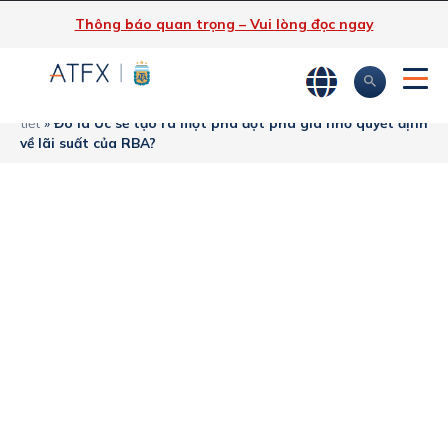
Thông báo quan trọng – Vui lòng đọc ngay
ATFX
»
Phân tích thị trường
»
Tin tức thị trường & Thông tin chi
tiết
»
Đô la Úc sẽ tạo ra một pha đột phá giá nhờ quyết định
về lãi suất của RBA?
Đô la Úc sẽ tạo ra
một pha đột phá
giá nhờ quyết định
về lãi suất của