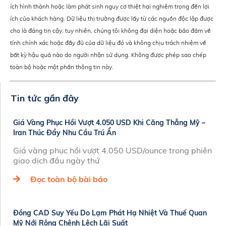
ích hình thành hoặc làm phát sinh nguy cơ thiệt hại nghiêm trọng đến lợi
ích của khách hàng. Dữ liệu thị trường được lấy từ các nguồn độc lập được
cho là đáng tin cậy, tuy nhiên, chúng tôi không đại diện hoặc bảo đảm về
tính chính xác hoặc đầy đủ của dữ liệu đó và không chịu trách nhiệm về
bất kỳ hậu quả nào do người nhận sử dụng. Không được phép sao chép
toàn bộ hoặc một phần thông tin này.
Tin tức gần đây
Giá Vàng Phục Hồi Vượt 4.050 USD Khi Căng Thẳng Mỹ –
Iran Thúc Đẩy Nhu Cầu Trú Ẩn
Giá vàng phục hồi vượt 4.050 USD/ounce trong phiên
giao dịch đầu ngày thứ
Đọc toàn bộ bài báo
Đồng CAD Suy Yếu Do Lạm Phát Hạ Nhiệt Và Thuế Quan
Mỹ Nới Rộng Chênh Lệch Lãi Suất