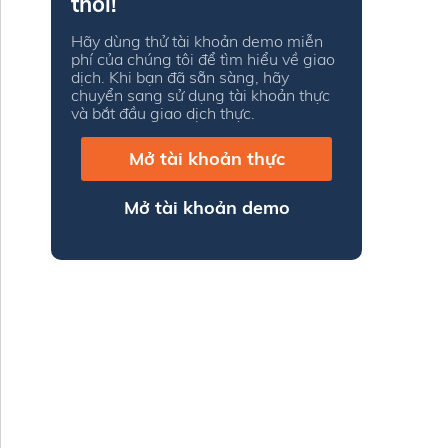
thôi!
Hãy dùng thử tài khoản demo miễn
phí của chúng tôi để tìm hiểu về giao
dịch. Khi bạn đã sẵn sàng, hãy
chuyển sang sử dụng tài khoản thực
và bắt đầu giao dịch thực.
Mở tài khoản thực
Mở tài khoản demo