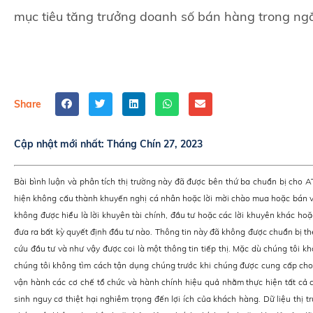
mục tiêu tăng trưởng doanh số bán hàng trong ng
Share
Cập nhật mới nhất:
Tháng Chín 27, 2023
Bài bình luận và phân tích thị trường này đã được bên thứ ba chuẩn bị cho 
hiện không cấu thành khuyến nghị cá nhân hoặc lời mời chào mua hoặc bán v
không được hiểu là lời khuyên tài chính, đầu tư hoặc các lời khuyên khác hoặ
đưa ra bất kỳ quyết định đầu tư nào. Thông tin này đã không được chuẩn bị th
cứu đầu tư và như vậy được coi là một thông tin tiếp thị. Mặc dù chúng tôi kh
chúng tôi không tìm cách tận dụng chúng trước khi chúng được cung cấp cho 
vận hành các cơ chế tổ chức và hành chính hiệu quả nhằm thực hiện tất cả c
sinh nguy cơ thiệt hại nghiêm trọng đến lợi ích của khách hàng. Dữ liệu thị t