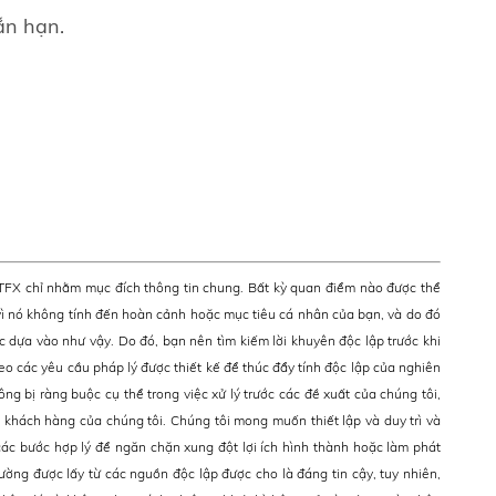
ắn hạn.
ATFX chỉ nhằm mục đích thông tin chung. Bất kỳ quan điểm nào được thể
ì nó không tính đến hoàn cảnh hoặc mục tiêu cá nhân của bạn, và do đó
c dựa vào như vậy. Do đó, bạn nên tìm kiếm lời khuyên độc lập trước khi
eo các yêu cầu pháp lý được thiết kế để thúc đẩy tính độc lập của nghiên
ông bị ràng buộc cụ thể trong việc xử lý trước các đề xuất của chúng tôi,
khách hàng của chúng tôi. Chúng tôi mong muốn thiết lập và duy trì và
ác bước hợp lý để ngăn chặn xung đột lợi ích hình thành hoặc làm phát
rường được lấy từ các nguồn độc lập được cho là đáng tin cậy, tuy nhiên,