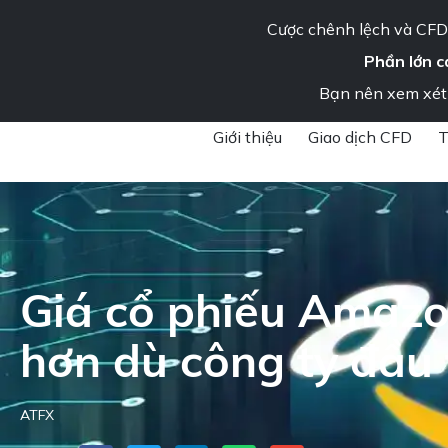
Cược chênh lệch và CFD 
Phần lớn c
Tổ chức
Liên hệ chú
Bạn nên xem xét 
Giới thiệu
Giao dịch CFD
T
ATFX
»
Phân tích thị trường
»
Tin tức thị trường & Thông tin chi tiết
Giá cổ phiếu Amazo
hơn dù công ty đầu 
ATFX