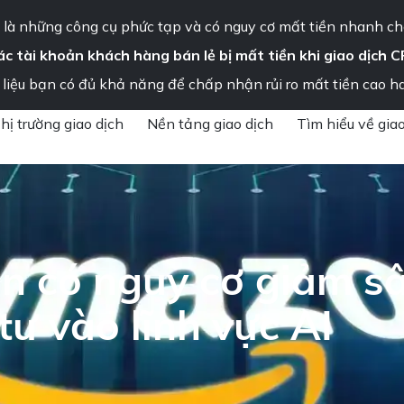
Thông báo quan trọng – Vui lòng đọc ngay
là những công cụ phức tạp và có nguy cơ mất tiền nhanh ch
ác tài khoản khách hàng bán lẻ bị mất tiền khi giao dịch C
ng tôi
liệu bạn có đủ khả năng để chấp nhận rủi ro mất tiền cao h
hị trường giao dịch
Nền tảng giao dịch
Tìm hiểu về giao
»
Giá cổ phiếu Amazon có nguy cơ giảm sâu hơn dù công ty đầu tư 
n có nguy cơ giảm s
tư vào lĩnh vực AI