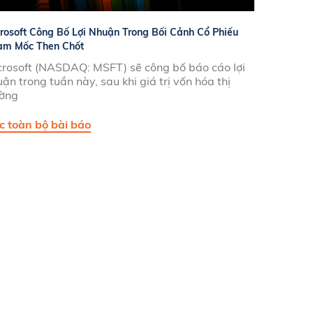
rosoft Công Bố Lợi Nhuận Trong Bối Cảnh Cổ Phiếu
ạm Mốc Then Chốt
crosoft (NASDAQ: MSFT) sẽ công bố báo cáo lợi
ận trong tuần này, sau khi giá trị vốn hóa thị
ường
c toàn bộ bài báo