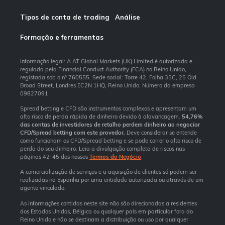
Tipos de conta de trading
Análise
Formação e ferramentas
Informação legal: A AT Global Markets (UK) Limited é autorizada e
regulada pela Financial Conduct Authority (FCA) no Reino Unido,
registada sob o nº 760555. Sede social: Torre 42, Folha 35C, 25 Old
Broad Street, Londres EC2N 1HQ, Reino Unido. Número da empresa
09827091
Spread betting e CFD são instrumentos complexos e apresentam um
alto risco de perda rápida de dinheiro devido à alavancagem.
54,76%
das contas de investidores de retalho perdem dinheiro ao negociar
CFD/Spread betting com este provedor.
Deve considerar se entende
como funcionam os CFD/Spread betting e se pode correr o alto risco de
perda do seu dinheiro. Leia a divulgação completa de riscos nas
páginas 42-45 dos nossos
Termos do Negócio
.
A comercialização de serviços e a aquisição de clientes só podem ser
realizadas na Espanha por uma entidade autorizada ou através de um
agente vinculado.
As informações contidas neste site não são direcionadas a residentes
dos Estados Unidos, Bélgica ou qualquer país em particular fora do
Reino Unido e não se destinam a distribuição ou uso por qualquer