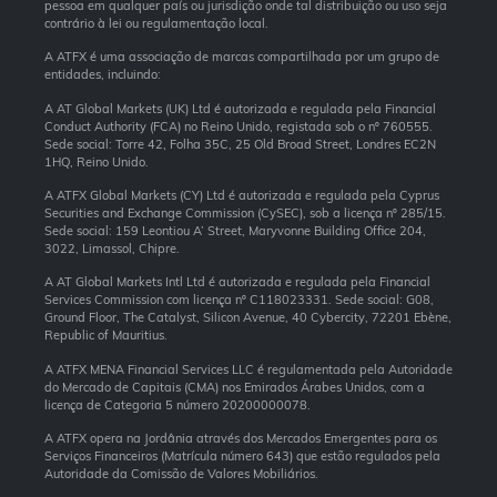
pessoa em qualquer país ou jurisdição onde tal distribuição ou uso seja
contrário à lei ou regulamentação local.
A ATFX é uma associação de marcas compartilhada por um grupo de
entidades, incluindo:
A AT Global Markets (UK) Ltd é autorizada e regulada pela Financial
Conduct Authority (FCA) no Reino Unido, registada sob o nº 760555.
Sede social: Torre 42, Folha 35C, 25 Old Broad Street, Londres EC2N
1HQ, Reino Unido.
A ATFX Global Markets (CY) Ltd é autorizada e regulada pela Cyprus
Securities and Exchange Commission (CySEC), sob a licença nº 285/15.
Sede social: 159 Leontiou A’ Street, Maryvonne Building Office 204,
3022, Limassol, Chipre.
A AT Global Markets Intl Ltd é autorizada e regulada pela Financial
Services Commission com licença nº C118023331. Sede social: G08,
Ground Floor, The Catalyst, Silicon Avenue, 40 Cybercity, 72201 Ebène,
Republic of Mauritius.
A ATFX MENA Financial Services LLC é regulamentada pela Autoridade
do Mercado de Capitais (CMA) nos Emirados Árabes Unidos, com a
licença de Categoria 5 número 20200000078.
A ATFX opera na Jordânia através dos Mercados Emergentes para os
Serviços Financeiros (Matrícula número 643) que estão regulados pela
Autoridade da Comissão de Valores Mobiliários.