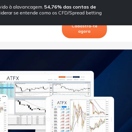
evido à alavancagem.
54,76% das contas de
Idioma
Portal do cliente
iderar se entende como os CFD/Spread betting
Cadastra-te
agora