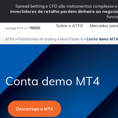
Institucional
Fale C
Spread betting e CFD são instrumentos complexos e 
investidores de retalho perdem dinheiro ao negoc
funci
Sobre a ATFX
Mercados para
Licença FCA n.º:
760555
ATFX
»
Plataformas de trading
»
MetaTrader 4
»
Conto demo MT4
Conta demo MT4
Descarrega a MT4