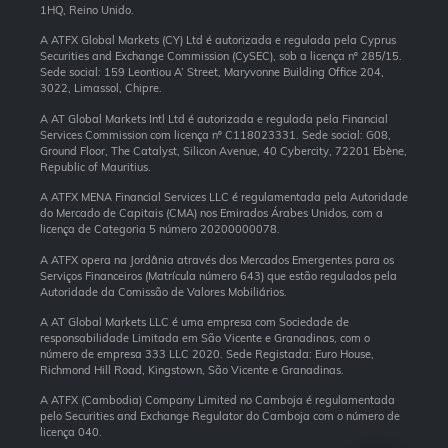
1HQ, Reino Unido.
A ATFX Global Markets (CY) Ltd é autorizada e regulada pela Cyprus
Securities and Exchange Commission (CySEC), sob a licença nº 285/15.
Sede social: 159 Leontiou A’ Street, Maryvonne Building Office 204,
3022, Limassol, Chipre.
A AT Global Markets Intl Ltd é autorizada e regulada pela Financial
Services Commission com licença nº C118023331. Sede social: G08,
Ground Floor, The Catalyst, Silicon Avenue, 40 Cybercity, 72201 Ebène,
Republic of Mauritius.
A ATFX MENA Financial Services LLC é regulamentada pela Autoridade
do Mercado de Capitais (CMA) nos Emirados Árabes Unidos, com a
licença de Categoria 5 número 20200000078.
A ATFX opera na Jordânia através dos Mercados Emergentes para os
Serviços Financeiros (Matrícula número 643) que estão regulados pela
Autoridade da Comissão de Valores Mobiliários.
A AT Global Markets LLC é uma empresa com Sociedade de
responsabilidade Limitada em São Vicente e Granadinas, com o
número de empresa 333 LLC 2020. Sede Registada: Euro House,
Richmond Hill Road, Kingstown, São Vicente e Granadinas.
A ATFX (Cambodia) Company Limited no Camboja é regulamentada
pelo Securities and Exchange Regulator do Camboja com o número de
licença 040.