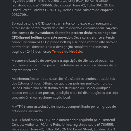
regulada pela Financial Conduct Authority (FCA) no Reino Unido,
registada sob o nº 760555. Sede social: Torre 42, Folha 35C, 25 Old
Broad Street, Londres EC2N 1HQ, Reino Unido. Número da empresa
09827091
Spread betting e CFD são instrumentos complexos e apresentam um
alto risco de perda rápida de dinheiro devido à alavancagem.
54,76%
das contas de investidores de retalho perdem dinheiro ao negociar
CFD/Spread betting com este provedor.
Deve considerar se entende
como funcionam os CFD/Spread betting e se pode correr o alto risco de
perda do seu dinheiro. Leia a divulgação completa de riscos nas
páginas 42-45 dos nossos
Termos do Negócio
.
A comercialização de serviços e a aquisição de clientes só podem ser
realizadas na Espanha por uma entidade autorizada ou através de um
agente vinculado.
As informações contidas neste site não são direcionadas a residentes
dos Estados Unidos, Bélgica ou qualquer país em particular fora do
Reino Unido e não se destinam a distribuição ou uso por qualquer
pessoa em qualquer país ou jurisdição onde tal distribuição ou uso seja
contrário à lei ou regulamentação local.
A ATFX é uma associação de marcas compartilhada por um grupo de
entidades, incluindo:
A AT Global Markets (UK) Ltd é autorizada e regulada pela Financial
Conduct Authority (FCA) no Reino Unido, registada sob o nº 760555.
Sede social: Torre 42, Folha 35C, 25 Old Broad Street, Londres EC2N