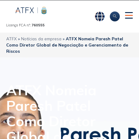
Licença FCA n.º:
760555
ATFX
»
Notícias da empresa
»
ATFX Nomeia Paresh Patel
Como Diretor Global de Negociação e Gerenciamento de
Riscos
ATFX Nomeia
Paresh Patel
Como Diretor
Global de